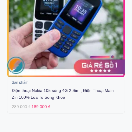
Sản phẩm
Điện thoại Nokia 105 sóng 4G 2 Sim , Điện Thoại Main
Zin 100% Loa To Sóng Khoẻ
Original
Current
289.000
₫
189.000
₫
price
price
was:
is:
289.000 ₫.
189.000 ₫.