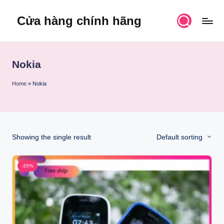
Cửa hàng chính hãng
Skip
to
content
Nokia
Home
»
Nokia
Showing the single result
Default sorting
-35%