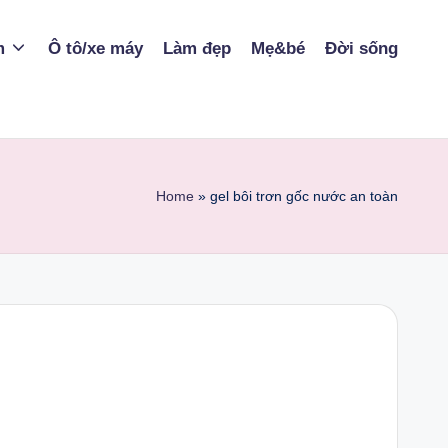
m
Ô tô/xe máy
Làm đẹp
Mẹ&bé
Đời sống
Home
»
gel bôi trơn gốc nước an toàn