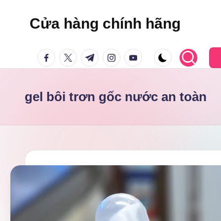
Cửa hàng chính hãng
Skip
to
facebook.com
twitter.com
t.me
instagram.com
youtube.com
content
gel bôi trơn gốc nước an toàn