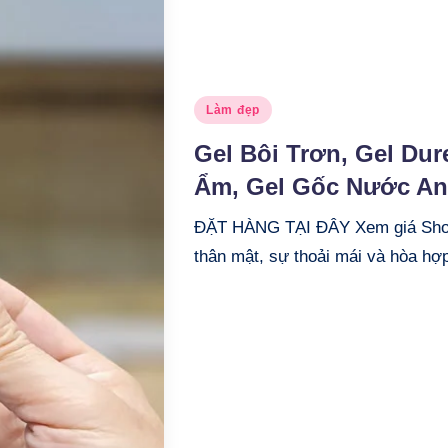
Posted
Làm đẹp
in
Gel Bôi Trơn, Gel Dur
Ẩm, Gel Gốc Nước An 
ĐẶT HÀNG TẠI ĐÂY Xem giá Shop
thân mật, sự thoải mái và hòa hợp