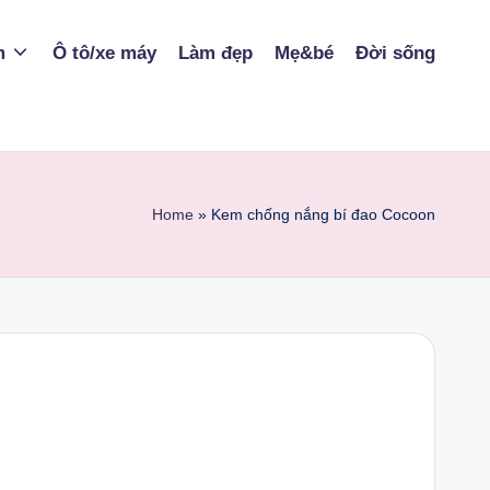
m
Ô tô/xe máy
Làm đẹp
Mẹ&bé
Đời sống
Home
»
Kem chống nắng bí đao Cocoon