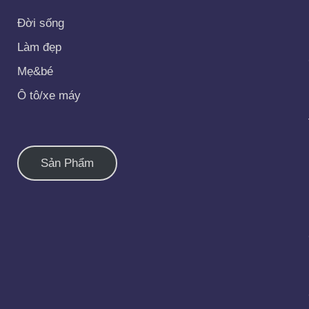
Đời sống
Làm đẹp
Mẹ&bé
Ô tô/xe máy
Sản Phẩm