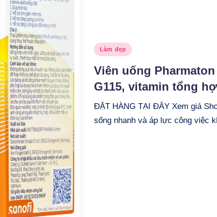
Posted
Làm đẹp
in
Viên uống Pharmaton
G115, vitamin tổng h
ĐẶT HÀNG TẠI ĐÂY Xem giá Shope
sống nhanh và áp lực công việc 