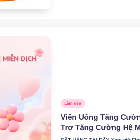
Posted
Làm đẹp
in
Viên Uống Tăng Cườn
Trợ Tăng Cường Hệ M