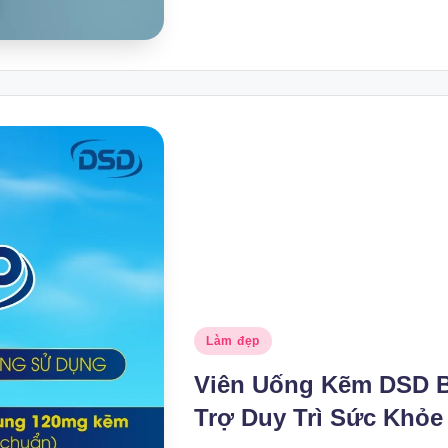
Posted
Làm đẹp
in
Viên Uống Kẽm DSD 
Trợ Duy Trì Sức Khỏe