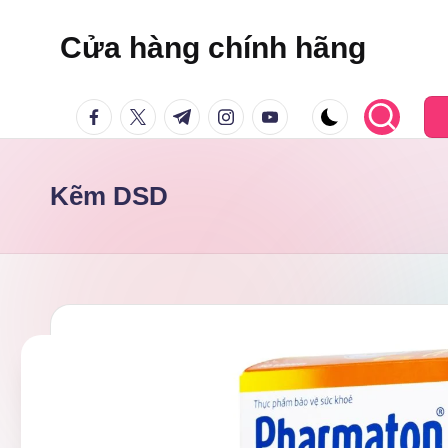
Cửa hàng chính hãng
Skip
to
facebook.com
twitter.com
t.me
instagram.com
youtube.com
content
Kẽm DSD