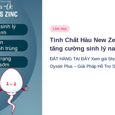
Posted
Làm đẹp
in
Tinh Chất Hàu New Ze
tăng cường sinh lý n
ĐẶT HÀNG TẠI ĐÂY Xem giá Shop
Oyster Plus – Giải Pháp Hỗ Trợ