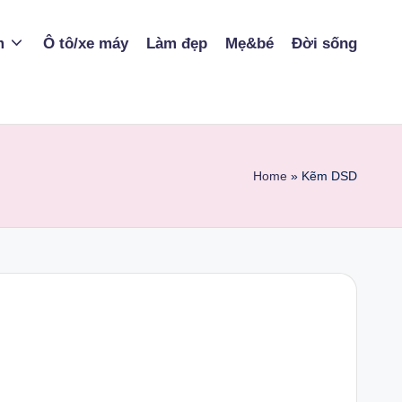
m
Ô tô/xe máy
Làm đẹp
Mẹ&bé
Đời sống
Home
»
Kẽm DSD