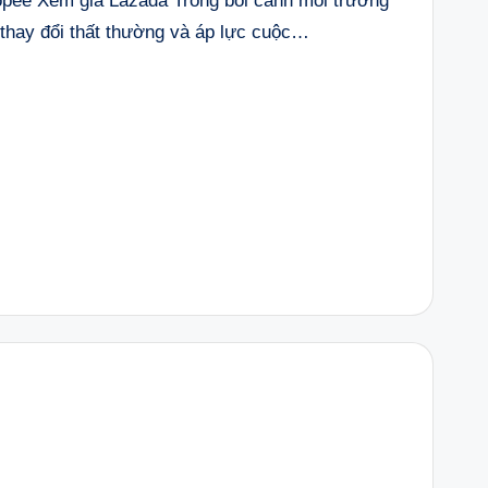
ee Xem giá Lazada Trong bối cảnh môi trường
 thay đổi thất thường và áp lực cuộc…