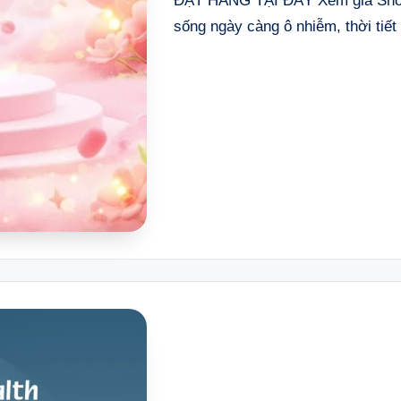
ĐẶT HÀNG TẠI ĐÂY Xem giá Shop
sống ngày càng ô nhiễm, thời tiết