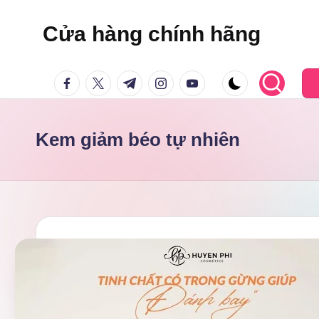
Cửa hàng chính hãng
Skip
to
facebook.com
twitter.com
t.me
instagram.com
youtube.com
content
Kem giảm béo tự nhiên