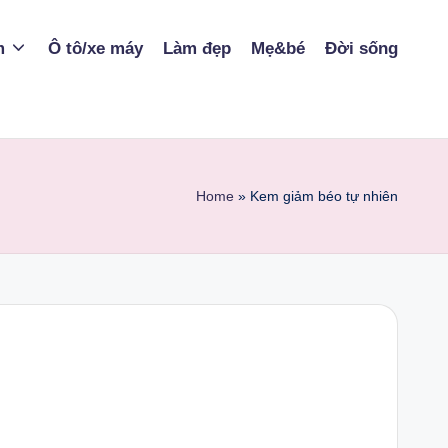
m
Ô tô/xe máy
Làm đẹp
Mẹ&bé
Đời sống
Home
»
Kem giảm béo tự nhiên