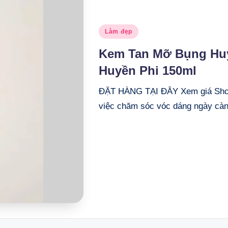
Posted
Làm đẹp
in
Kem Tan Mỡ Bụng Huy
Huyền Phi 150ml
ĐẶT HÀNG TẠI ĐÂY Xem giá Shope
việc chăm sóc vóc dáng ngày cà