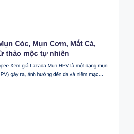
Mụn Cóc, Mụn Cơm, Mắt Cá,
ừ thảo mộc tự nhiên
ee Xem giá Lazada Mụn HPV là một dạng mụn
(HPV) gây ra, ảnh hưởng đến da và niêm mạc…