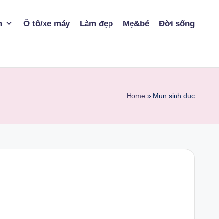
m
Ô tô/xe máy
Làm đẹp
Mẹ&bé
Đời sống
Home
»
Mụn sinh dục