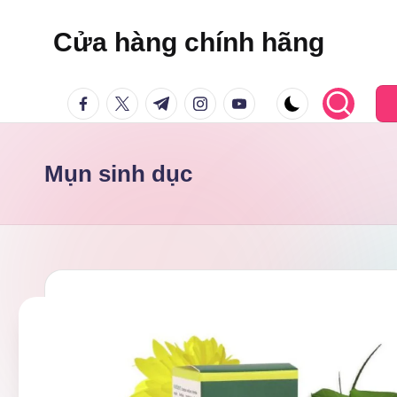
Cửa hàng chính hãng
Skip
to
facebook.com
twitter.com
t.me
instagram.com
youtube.com
content
Mụn sinh dục