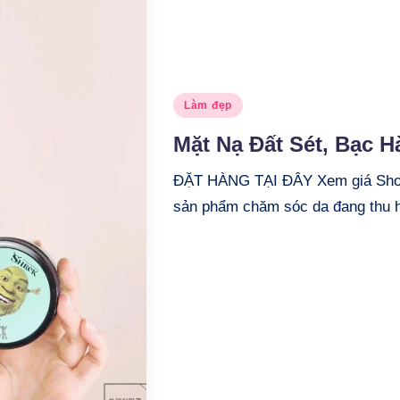
Posted
Làm đẹp
in
Mặt Nạ Đất Sét, Bạc H
ĐẶT HÀNG TẠI ĐÂY Xem giá Shop
sản phẩm chăm sóc da đang thu h