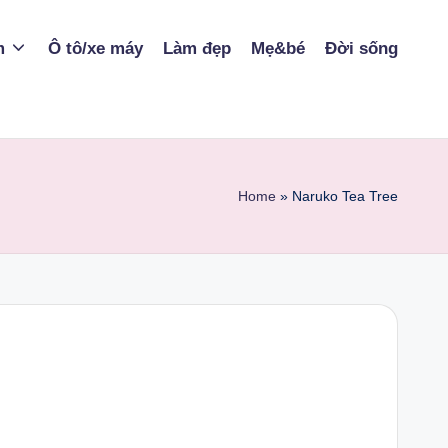
m
Ô tô/xe máy
Làm đẹp
Mẹ&bé
Đời sống
Home
»
Naruko Tea Tree