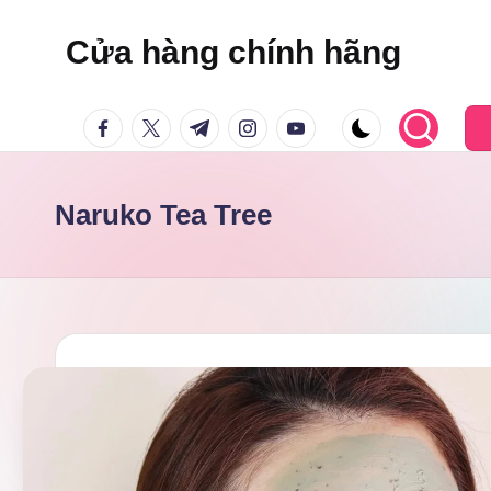
Cửa hàng chính hãng
Skip
to
facebook.com
twitter.com
t.me
instagram.com
youtube.com
content
Naruko Tea Tree