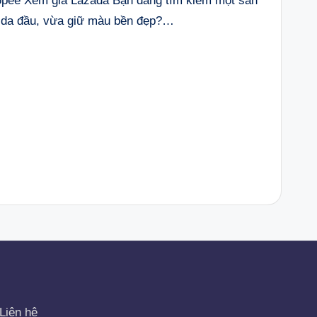
ee Xem giá Lazada Bạn đang tìm kiếm một sản
 da đầu, vừa giữ màu bền đẹp?…
Liên hệ