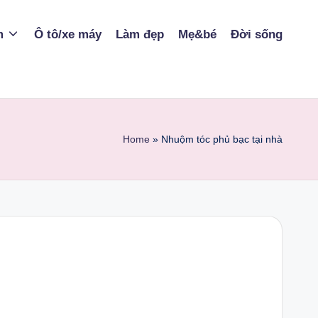
m
Ô tô/xe máy
Làm đẹp
Mẹ&bé
Đời sống
Home
»
Nhuộm tóc phủ bạc tại nhà