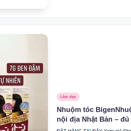
Posted
Làm đẹp
in
Nhuộm tóc BigenNhuộ
nội địa Nhật Bản – đ