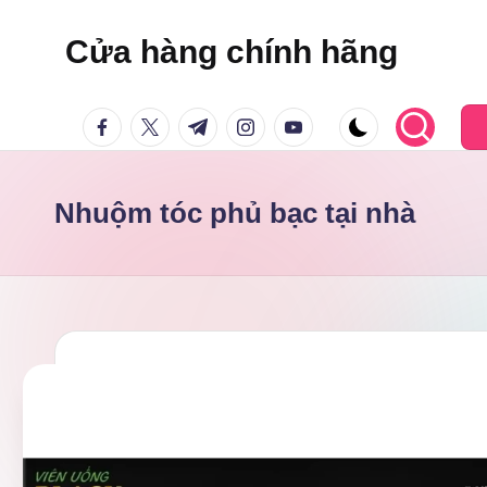
Cửa hàng chính hãng
Skip
to
facebook.com
twitter.com
t.me
instagram.com
youtube.com
content
Nhuộm tóc phủ bạc tại nhà