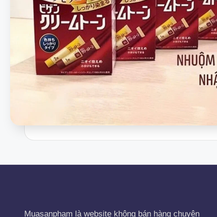
Muasanpham
là website không bán hàng chuyên