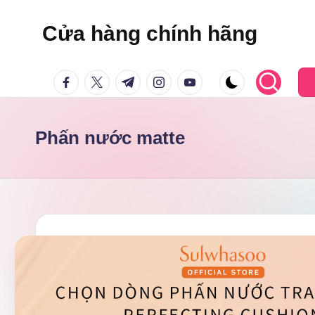
Cửa hàng chính hãng
Skip
to
facebook.com
twitter.com
t.me
instagram.com
youtube.com
content
Phấn nước matte