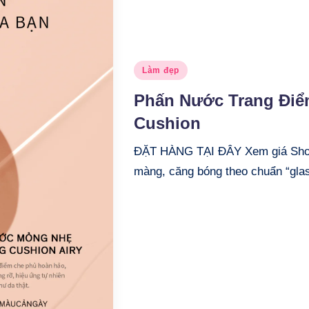
Posted
Làm đẹp
in
Phấn Nước Trang Điể
Cushion
ĐẶT HÀNG TẠI ĐÂY Xem giá Shop
màng, căng bóng theo chuẩn “gla