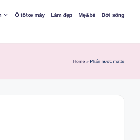
m
Ô tô/xe máy
Làm đẹp
Mẹ&bé
Đời sống
Home
»
Phấn nước matte