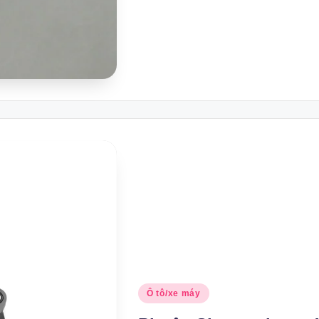
Posted
Ô tô/xe máy
in