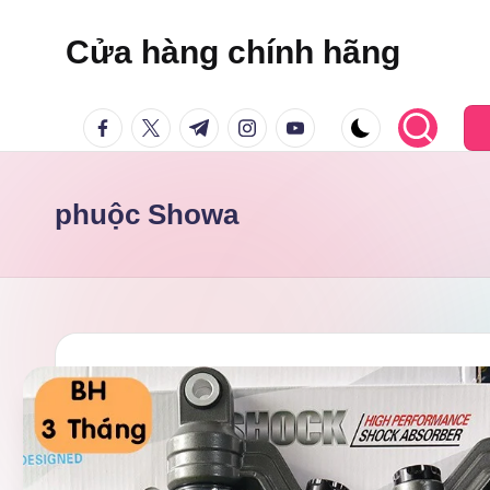
Cửa hàng chính hãng
Skip
to
facebook.com
twitter.com
t.me
instagram.com
youtube.com
content
phuộc Showa