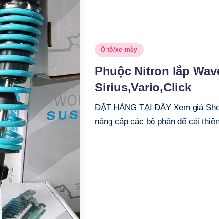
Posted
Ô tô/xe máy
in
Phuộc Nitron lắp Wave
Sirius,Vario,Click
ĐẶT HÀNG TẠI ĐÂY Xem giá Shope
nâng cấp các bộ phận để cải thiện