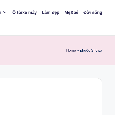
m
Ô tô/xe máy
Làm đẹp
Mẹ&bé
Đời sống
Home
»
phuộc Showa