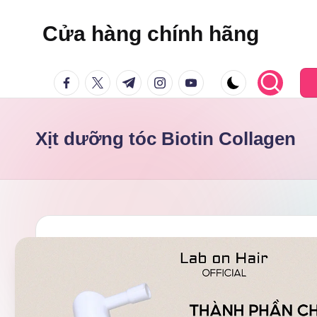
Cửa hàng chính hãng
Skip
to
facebook.com
twitter.com
t.me
instagram.com
youtube.com
content
Xịt dưỡng tóc Biotin Collagen