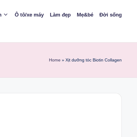
m
Ô tô/xe máy
Làm đẹp
Mẹ&bé
Đời sống
Home
»
Xịt dưỡng tóc Biotin Collagen