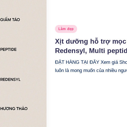
Posted
Làm đẹp
in
Xịt dưỡng hỗ trợ mọc 
Redensyl, Multi pepti
ĐẶT HÀNG TẠI ĐÂY Xem giá Shop
luôn là mong muốn của nhiều ngườ