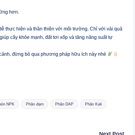
vững hơn.
 thực hiện và thân thiện với môi trường. Chỉ với vài quả
giúp cây khỏe mạnh, đất tơi xốp và tăng năng suất tự
y cảnh, đừng bỏ qua phương pháp hữu ích này nhé
bón NPK
Phân đạm
Phân DAP
Phân Kali
Next Post