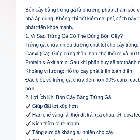
Bón cây bằng trứng gà là phương pháp chăm sóc câ
nhà áp dụng. Không chỉ tiết kiệm chi phí, cách này 
phát triển khỏe mạnh.
1. Vì Sao Trứng Gà Có Thể Dùng Bón Cây?
Trứng gà chứa nhiều dưỡng chất tốt cho cây trồng:
Canxi (Ca): Giúp cứng thân, hạn chế thối rễ và nứt t
Protein & Axit amin: Sau khi phân hủy sẽ trở thàn
Khoáng vi lượng: Hỗ trợ cây phát triển toàn diện
Đặc biệt, vỏ trứng gà chứa đến hơn 90% canxi cacbon
hơn.
2. Lợi Ích Khi Bón Cây Bằng Trứng Gà
Giúp đất tơi xốp hơn
Hạn chế vàng lá, thối đít trái (cà chua, ớt, dưa l
Kích thích ra rễ mạnh
Tăng sức đề kháng tự nhiên cho cây