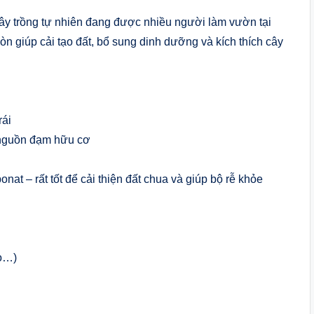
y trồng tự nhiên đang được nhiều người làm vườn tại
còn giúp cải tạo đất, bổ sung dinh dưỡng và kích thích cây
rái
h nguồn đạm hữu cơ
at – rất tốt để cải thiện đất chua và giúp bộ rễ khỏe
eo…)