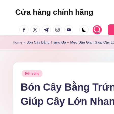
Cửa hàng chính hãng
Skip
to
facebook.com
twitter.com
t.me
instagram.com
youtube.com
content
Home
»
Bón Cây Bằng Trứng Gà – Mẹo Dân Gian Giúp Cây Lớ
Posted
Đời sống
in
Bón Cây Bằng Trứn
Giúp Cây Lớn Nhanh