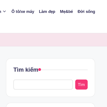
m
Ô tô/xe máy
Làm đẹp
Mẹ&bé
Đời sống
Tìm kiếm
Tìm