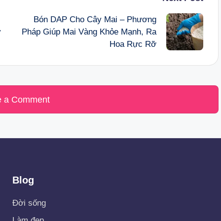
Bón DAP Cho Cây Mai – Phương
y
Pháp Giúp Mai Vàng Khỏe Mạnh, Ra
Hoa Rực Rỡ
e a Comment
Blog
Đời sống
Làm đẹp