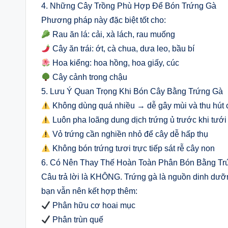
4. Những Cây Trồng Phù Hợp Để Bón Trứng Gà
Phương pháp này đặc biệt tốt cho:
Rau ăn lá: cải, xà lách, rau muống
Cây ăn trái: ớt, cà chua, dưa leo, bầu bí
Hoa kiểng: hoa hồng, hoa giấy, cúc
Cây cảnh trong chậu
5. Lưu Ý Quan Trọng Khi Bón Cây Bằng Trứng Gà
Không dùng quá nhiều → dễ gây mùi và thu hút 
Luôn pha loãng dung dịch trứng ủ trước khi tưới
Vỏ trứng cần nghiền nhỏ để cây dễ hấp thụ
Không bón trứng tươi trực tiếp sát rễ cây non
6. Có Nên Thay Thế Hoàn Toàn Phân Bón Bằng Tr
Câu trả lời là KHÔNG. Trứng gà là nguồn dinh dưỡng
bạn vẫn nên kết hợp thêm:
Phân hữu cơ hoai mục
Phân trùn quế