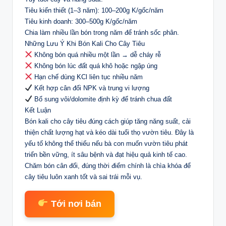
Tiêu kiến thiết (1–3 năm): 100–200g K/gốc/năm
Tiêu kinh doanh: 300–500g K/gốc/năm
Chia làm nhiều lần bón trong năm để tránh sốc phân.
Những Lưu Ý Khi Bón Kali Cho Cây Tiêu
Không bón quá nhiều một lần → dễ cháy rễ
Không bón lúc đất quá khô hoặc ngập úng
Hạn chế dùng KCl liên tục nhiều năm
Kết hợp cân đối NPK và trung vi lượng
Bổ sung vôi/dolomite định kỳ để tránh chua đất
Kết Luận
Bón kali cho cây tiêu đúng cách giúp tăng năng suất, cải
thiện chất lượng hạt và kéo dài tuổi thọ vườn tiêu. Đây là
yếu tố không thể thiếu nếu bà con muốn vườn tiêu phát
triển bền vững, ít sâu bệnh và đạt hiệu quả kinh tế cao.
Chăm bón cân đối, đúng thời điểm chính là chìa khóa để
cây tiêu luôn xanh tốt và sai trái mỗi vụ.
Tới nơi bán