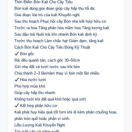
Thời Điểm Bón Kali Cho Cây Tiêu
Bón kali đúng giai đoạn giúp cây hấp thụ tối đa:
Giai đoạn Vai trò của kali Khuyến nghị
Sau thu hoạch Phục hồi cây Bón nhẹ kết hợp hữu cơ
Trước ra hoa Tăng phân hóa mầm hoa Tăng lượng kali
Sau đậu trái Nuôi trái lớn nhanh Bón kali định kỳ
Trước thu hoạch Làm chắc hạt Giảm đạm, tăng kali
Cách Bón Kali Cho Cây Tiêu Đúng Kỹ Thuật
Bón gốc
Rải đều quanh tán, cách gốc 30–50cm
Xới nhẹ đất và tưới nước sau khi bón
Chia thành 2–3 lần/năm thay vì bón một lần nhiều
Hòa nước tưới
Phù hợp mùa khô
Giúp cây hấp thu nhanh
Không tưới khi đất quá khô hoặc quá ướt
Kết hợp phân hữu cơ
Kali phát huy hiệu quả tốt hơn khi đi kèm phân chuồng hoai,
phân trùn quế hoặc phân vi sinh.
Liều Lượng Kali Khuyến Nghị
Tùy tuổi cây và năng suất: