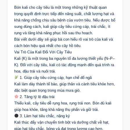
Bón kali cho cây tiêu là một trong những kỹ thuật quan
trọng quyết định trực tiếp đến năng suất, chất lượng hạt và
khả năng chống chịu sâu bệnh của vườn tiêu. Nếu được bổ
sung đúng cách, kali giúp cây tiêu cứng cáp, trái chắc, ít
rụng và tăng khả năng phục hồi sau thu hoạch.
Bài viết dưới đây sẽ giúp bà con hiểu rõ vai trò của kali và
cách bón hiệu quả nhất cho cây hồ tiêu.
Vai Trò Của Kali Đối Với Cây Tiêu
Kali (K) là một trong ba nguyên tố đa lượng thiết yếu (N–P–
K). Đối với cây tiêu, kali có tác động mạnh đến quá trình ra
hoa, đậu trái và nuôi trái.
1. Giúp cây tiêu cứng cáp, hạn chế đổ ngã
Kali làm dày thành tế bào, giúp thân và cành tiêu khỏe hơn,
đặc biệt quan trọng trong mùa mưa gió.
2. Tăng tỷ lệ đậu trái
Thiếu kali, cây tiêu dễ rụng hoa, rụng trái non. Bón đủ kali
giúp hoa khỏe, tăng khả năng thụ phấn và giữ trái.
3. Làm hạt tiêu chắc, nặng ký
Kali thúc đẩy vận chuyển tinh bột và dưỡng chất về hạt,
giúp hạt tiêu chắc, bóng và đạt trọng lượng cao hơn.