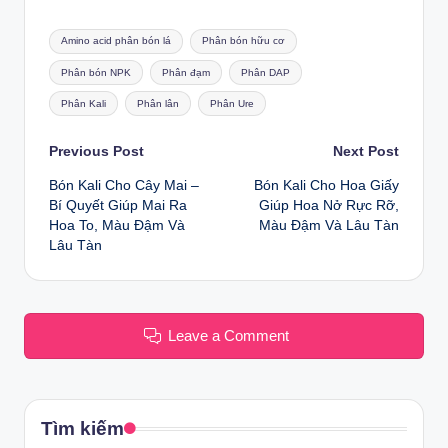
Tags:
Amino acid phân bón lá
Phân bón hữu cơ
Phân bón NPK
Phân đạm
Phân DAP
Phân Kali
Phân lân
Phân Ure
Post
Previous Post
Next Post
Bón Kali Cho Cây Mai –
Bón Kali Cho Hoa Giấy
navigation
Bí Quyết Giúp Mai Ra
Giúp Hoa Nở Rực Rỡ,
Hoa To, Màu Đậm Và
Màu Đậm Và Lâu Tàn
Lâu Tàn
Leave a Comment
Tìm kiếm