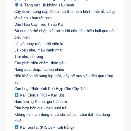
4. Tăng sức đề kháng sâu bệnh
Cây được cung cấp đủ kali sẽ ít bị nấm bệnh, thối rễ, vàng
lá và chịu hạn tốt hơn.
Dấu Hiệu Cây Tiêu Thiếu Kali
Bà con có thể nhận biết sớm khi cây tiêu thiếu kali qua các
biểu hiện:
Lá già cháy mép, khô viền lá
Lá xoăn nhẹ, màu xanh nhạt
Trái nhỏ, dễ rụng
Cây phát triển chậm, thân yếu
Năng suất thấp, hạt lép nhiều
Nếu không bổ sung kịp thời, cây sẽ suy yếu dần qua từng
vụ.
Các Loại Phân Kali Phù Hợp Cho Cây Tiêu
Kali Clorua (KCl – Kali đỏ)
Hàm lượng K cao, giá thành rẻ
Phù hợp bón giai đoạn nuôi trái
Không nên lạm dụng vì có clo, dễ làm chai đất nếu dùng
nhiều
Kali Sunfat (K₂SO₄ – Kali trắng)