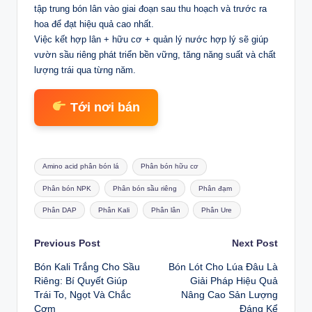
tập trung bón lân vào giai đoạn sau thu hoạch và trước ra
hoa để đạt hiệu quả cao nhất.
Việc kết hợp lân + hữu cơ + quản lý nước hợp lý sẽ giúp
vườn sầu riêng phát triển bền vững, tăng năng suất và chất
lượng trái qua từng năm.
Tới nơi bán
Tags:
Amino acid phân bón lá
Phân bón hữu cơ
Phân bón NPK
Phân bón sầu riêng
Phân đạm
Phân DAP
Phân Kali
Phân lân
Phân Ure
Post
Previous Post
Next Post
Bón Kali Trắng Cho Sầu
Bón Lót Cho Lúa Đâu Là
navigation
Riêng: Bí Quyết Giúp
Giải Pháp Hiệu Quả
Trái To, Ngọt Và Chắc
Nâng Cao Sản Lượng
Cơm
Đáng Kể