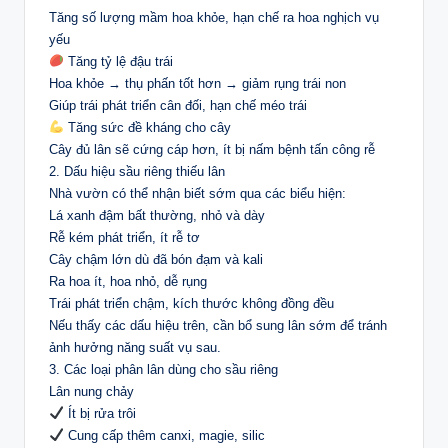
Tăng số lượng mầm hoa khỏe, hạn chế ra hoa nghịch vụ
yếu
Tăng tỷ lệ đậu trái
Hoa khỏe → thụ phấn tốt hơn → giảm rụng trái non
Giúp trái phát triển cân đối, hạn chế méo trái
Tăng sức đề kháng cho cây
Cây đủ lân sẽ cứng cáp hơn, ít bị nấm bệnh tấn công rễ
2. Dấu hiệu sầu riêng thiếu lân
Nhà vườn có thể nhận biết sớm qua các biểu hiện:
Lá xanh đậm bất thường, nhỏ và dày
Rễ kém phát triển, ít rễ tơ
Cây chậm lớn dù đã bón đạm và kali
Ra hoa ít, hoa nhỏ, dễ rụng
Trái phát triển chậm, kích thước không đồng đều
Nếu thấy các dấu hiệu trên, cần bổ sung lân sớm để tránh
ảnh hưởng năng suất vụ sau.
3. Các loại phân lân dùng cho sầu riêng
Lân nung chảy
Ít bị rửa trôi
Cung cấp thêm canxi, magie, silic