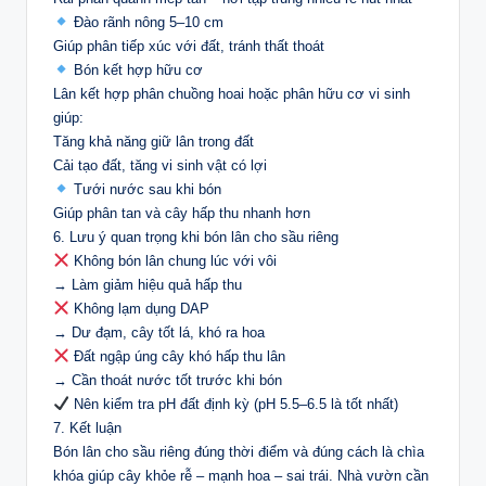
Đào rãnh nông 5–10 cm
Giúp phân tiếp xúc với đất, tránh thất thoát
Bón kết hợp hữu cơ
Lân kết hợp phân chuồng hoai hoặc phân hữu cơ vi sinh
giúp:
Tăng khả năng giữ lân trong đất
Cải tạo đất, tăng vi sinh vật có lợi
Tưới nước sau khi bón
Giúp phân tan và cây hấp thu nhanh hơn
6. Lưu ý quan trọng khi bón lân cho sầu riêng
Không bón lân chung lúc với vôi
→ Làm giảm hiệu quả hấp thu
Không lạm dụng DAP
→ Dư đạm, cây tốt lá, khó ra hoa
Đất ngập úng cây khó hấp thu lân
→ Cần thoát nước tốt trước khi bón
Nên kiểm tra pH đất định kỳ (pH 5.5–6.5 là tốt nhất)
7. Kết luận
Bón lân cho sầu riêng đúng thời điểm và đúng cách là chìa
khóa giúp cây khỏe rễ – mạnh hoa – sai trái. Nhà vườn cần