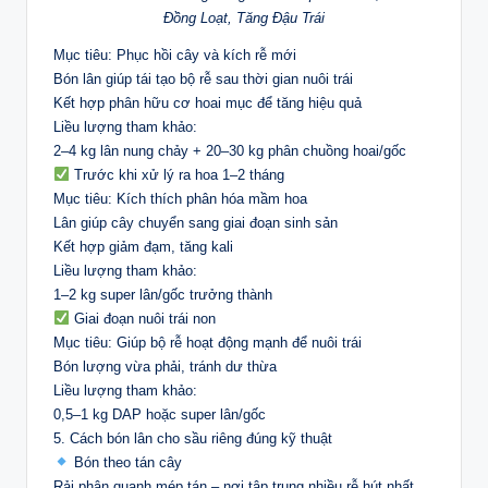
Đồng Loạt, Tăng Đậu Trái
Mục tiêu: Phục hồi cây và kích rễ mới
Bón lân giúp tái tạo bộ rễ sau thời gian nuôi trái
Kết hợp phân hữu cơ hoai mục để tăng hiệu quả
Liều lượng tham khảo:
2–4 kg lân nung chảy + 20–30 kg phân chuồng hoai/gốc
Trước khi xử lý ra hoa 1–2 tháng
Mục tiêu: Kích thích phân hóa mầm hoa
Lân giúp cây chuyển sang giai đoạn sinh sản
Kết hợp giảm đạm, tăng kali
Liều lượng tham khảo:
1–2 kg super lân/gốc trưởng thành
Giai đoạn nuôi trái non
Mục tiêu: Giúp bộ rễ hoạt động mạnh để nuôi trái
Bón lượng vừa phải, tránh dư thừa
Liều lượng tham khảo:
0,5–1 kg DAP hoặc super lân/gốc
5. Cách bón lân cho sầu riêng đúng kỹ thuật
Bón theo tán cây
Rải phân quanh mép tán – nơi tập trung nhiều rễ hút nhất