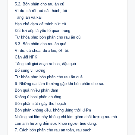
5.2. Bón phân cho rau ăn củ
Ví dụ: cà rốt, củ cải, hành, tỏi.
Tăng lân và kali
Hạn chế đạm để tránh nứt củ
Đất tơi xốp là yếu tố quan trọng
Từ khóa phụ: bón phân cho rau ăn củ
5.3. Bón phân cho rau ăn quả
Ví dụ: cà chua, dưa leo, ớt, bí.
Cân đối NPK
Tăng kali giai đoạn ra hoa, đậu quả
Bổ sung vi lượng
Từ khóa phụ: bón phân cho rau ăn quả
6. Những sai lầm thường gặp khi bón phân cho rau
Bón quá nhiều phân đạm
Không ủ hoai phân chuồng
Bón phân sát ngày thu hoạch
Bón phân không đều, không đúng thời điểm
Những sai lầm này không chỉ làm giảm chất lượng rau mà
còn ảnh hưởng đến sức khỏe người tiêu dùng.
7. Cách bón phân cho rau an toàn, rau sạch