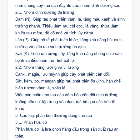
nhìn chung cây rau cần đầy đủ các nhóm dinh dưỡng sau:
2.1. Nhóm dinh dưỡng đa lượng
Đạm (N): Giúp rau phát triển thân, lá, tăng màu xanh và sinh
trưởng nhanh. Thiếu đạm rau còi cọc, lá vàng; thừa đạm
khiến rau mềm, dễ đổ ngã và tích lũy nitrat.
Lân (P): Giúp bộ rễ phát triển khỏe, tăng khả năng hút dinh
dưỡng và giúp rau sinh trưởng ổn định.
Kali (K): Giúp rau cứng cây, tăng khả năng chống chịu sâu
bệnh và điều kiện thời tiết bất lợi.
2.2. Nhóm trung lượng và vi lượng
Canxi, magie, lưu huỳnh giúp cây phát triển cân đối.
Sắt, kẽm, bo, mangan giúp rau phát triển ổn định, hạn chế
hiện tượng vàng lá, xoăn lá.
Việc bón phân cho rau cần đảm bảo cân đối dinh dưỡng,
không nên chỉ tập trung vào đạm mà bỏ qua các yếu tố
khác.
3. Các loại phân bón thường dùng cho rau
3.1. Phân hữu cơ
Phân hữu cơ là lựa chọn hàng đầu trong sản xuất rau an
toàn.