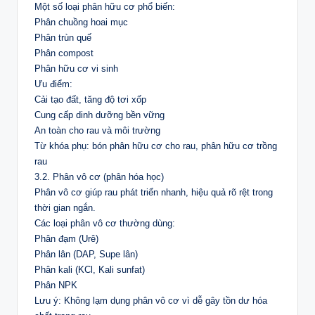
Một số loại phân hữu cơ phổ biến:
Phân chuồng hoai mục
Phân trùn quế
Phân compost
Phân hữu cơ vi sinh
Ưu điểm:
Cải tạo đất, tăng độ tơi xốp
Cung cấp dinh dưỡng bền vững
An toàn cho rau và môi trường
Từ khóa phụ: bón phân hữu cơ cho rau, phân hữu cơ trồng
rau
3.2. Phân vô cơ (phân hóa học)
Phân vô cơ giúp rau phát triển nhanh, hiệu quả rõ rệt trong
thời gian ngắn.
Các loại phân vô cơ thường dùng:
Phân đạm (Urê)
Phân lân (DAP, Supe lân)
Phân kali (KCl, Kali sunfat)
Phân NPK
Lưu ý: Không lạm dụng phân vô cơ vì dễ gây tồn dư hóa