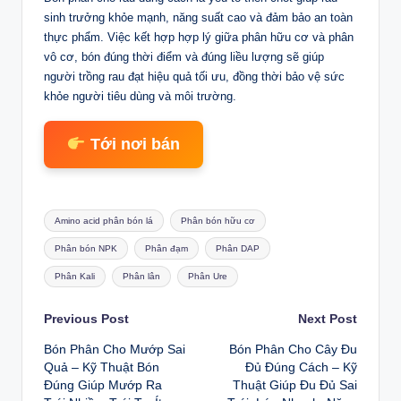
sinh trưởng khỏe mạnh, năng suất cao và đảm bảo an toàn
thực phẩm. Việc kết hợp hợp lý giữa phân hữu cơ và phân
vô cơ, bón đúng thời điểm và đúng liều lượng sẽ giúp
người trồng rau đạt hiệu quả tối ưu, đồng thời bảo vệ sức
khỏe người tiêu dùng và môi trường.
Tới nơi bán
Tags:
Amino acid phân bón lá
Phân bón hữu cơ
Phân bón NPK
Phân đạm
Phân DAP
Phân Kali
Phân lân
Phân Ure
Post
Previous Post
Next Post
Bón Phân Cho Mướp Sai
Bón Phân Cho Cây Đu
navigation
Quả – Kỹ Thuật Bón
Đủ Đúng Cách – Kỹ
Đúng Giúp Mướp Ra
Thuật Giúp Đu Đủ Sai