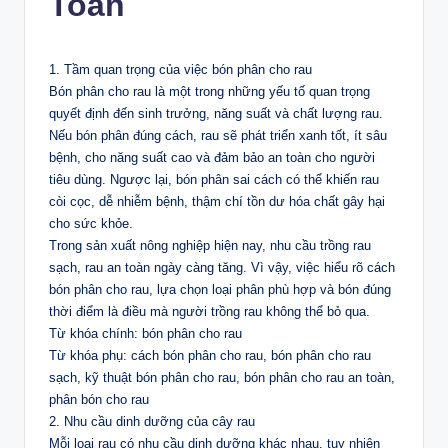
Toàn
1. Tầm quan trọng của việc bón phân cho rau
Bón phân cho rau là một trong những yếu tố quan trọng
quyết định đến sinh trưởng, năng suất và chất lượng rau.
Nếu bón phân đúng cách, rau sẽ phát triển xanh tốt, ít sâu
bệnh, cho năng suất cao và đảm bảo an toàn cho người
tiêu dùng. Ngược lại, bón phân sai cách có thể khiến rau
còi cọc, dễ nhiễm bệnh, thậm chí tồn dư hóa chất gây hại
cho sức khỏe.
Trong sản xuất nông nghiệp hiện nay, nhu cầu trồng rau
sạch, rau an toàn ngày càng tăng. Vì vậy, việc hiểu rõ cách
bón phân cho rau, lựa chọn loại phân phù hợp và bón đúng
thời điểm là điều mà người trồng rau không thể bỏ qua.
Từ khóa chính: bón phân cho rau
Từ khóa phụ: cách bón phân cho rau, bón phân cho rau
sạch, kỹ thuật bón phân cho rau, bón phân cho rau an toàn,
phân bón cho rau
2. Nhu cầu dinh dưỡng của cây rau
Mỗi loại rau có nhu cầu dinh dưỡng khác nhau, tuy nhiên