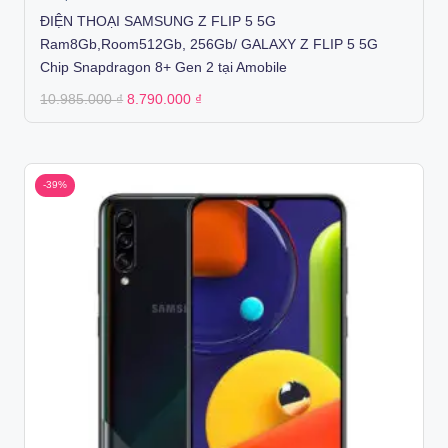
ĐIỆN THOẠI SAMSUNG Z FLIP 5 5G
Ram8Gb,Room512Gb, 256Gb/ GALAXY Z FLIP 5 5G
Chip Snapdragon 8+ Gen 2 tại Amobile
Original
Current
10.985.000
₫
8.790.000
₫
price
price
was:
is:
10.985.000 ₫.
8.790.000 ₫.
-39%