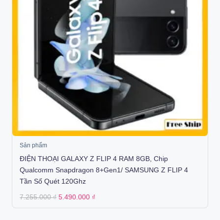
Sản phẩm
ĐIỆN THOẠI GALAXY Z FLIP 4 RAM 8GB, Chip
Qualcomm Snapdragon 8+Gen1/ SAMSUNG Z FLIP 4
Tần Số Quét 120Ghz
Original
Current
7.255.000
₫
5.490.000
₫
price
price
was:
is:
7.255.000 ₫.
5.490.000 ₫.