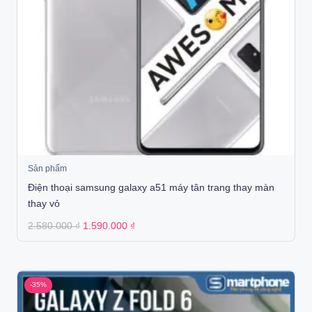
Sản phẩm
Điện thoại samsung galaxy a51 máy tân trang thay màn
thay vỏ
Original
Current
2.580.000
₫
1.590.000
₫
price
price
was:
is:
2.580.000 ₫.
1.590.000 ₫.
-35%