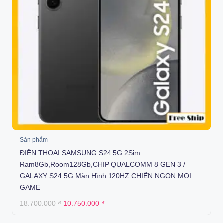
Sản phẩm
ĐIỆN THOẠI SAMSUNG S24 5G 2Sim
Ram8Gb,Room128Gb,CHIP QUALCOMM 8 GEN 3 /
GALAXY S24 5G Màn Hình 120HZ CHIẾN NGON MỌI
GAME
Original
Current
18.700.000
₫
10.750.000
₫
price
price
was:
is:
18.700.000 ₫.
10.750.000 ₫.