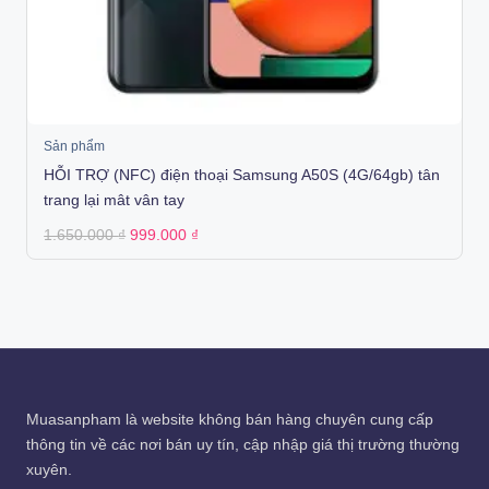
Sản phẩm
HỖI TRỢ (NFC) điện thoại Samsung A50S (4G/64gb) tân
trang lại mât vân tay
Original
Current
1.650.000
₫
999.000
₫
price
price
was:
is:
1.650.000 ₫.
999.000 ₫.
Muasanpham
là website không bán hàng chuyên cung cấp
thông tin về các nơi bán uy tín, cập nhập giá thị trường thường
xuyên.