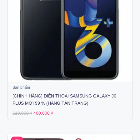
Sản phẩm
[CHÍNH HÃNG] ĐIỆN THOẠI SAMSUNG GALAXY J6
PLUS MỚI 99 % (HÀNG TÂN TRANG)
Original
Current
618.000
₫
400.000
₫
price
price
was:
is:
618.000 ₫.
400.000 ₫.
-19%