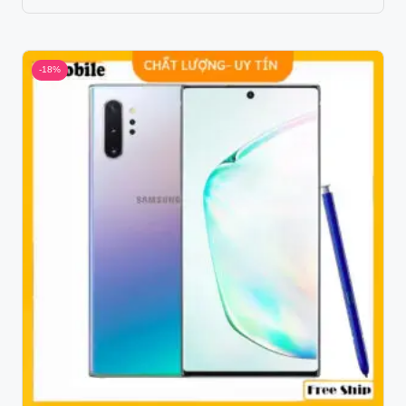
price
price
was:
is:
32.500.000 ₫.
20.990.000 ₫.
-18%