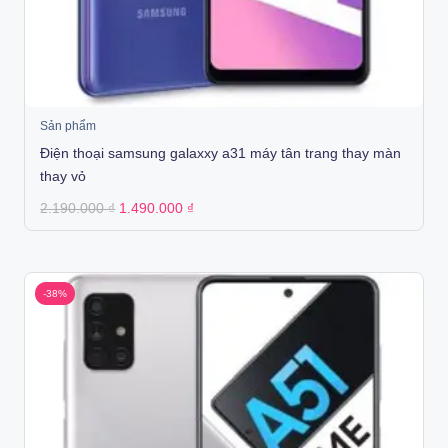
Sản phẩm
Điện thoại samsung galaxxy a31 máy tân trang thay màn
thay vỏ
Original
Current
2.190.000
₫
1.490.000
₫
price
price
was:
is:
2.190.000 ₫.
1.490.000 ₫.
-38%