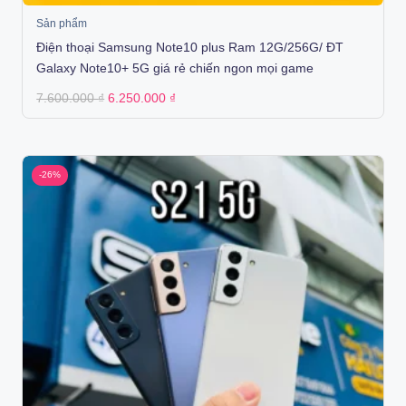
Sản phẩm
Điện thoại Samsung Note10 plus Ram 12G/256G/ ĐT
Galaxy Note10+ 5G giá rẻ chiến ngon mọi game
Original
Current
7.600.000
₫
6.250.000
₫
price
price
was:
is:
7.600.000 ₫.
6.250.000 ₫.
-26%