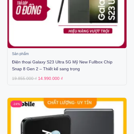
Sản phẩm
Điện thoại Galaxy S23 Ultra 5G Mỹ New Fullbox Chip
Snap 8 Gen 2 – Thiết kế sang trọng
Original
Current
19.855.000
₫
14.990.000
₫
price
price
was:
is:
19.855.000 ₫.
14.990.000 ₫.
-24%