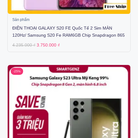
Sản phẩm
ĐIỆN THOẠI GALAXY S20 FE Quốc Tế 2 Sim MÀN
120Hz/ Samsung S20 Fe RAM6GB Chip Snapdragon 865
Original
Current
4.235.000
₫
3.750.000
₫
price
price
was:
is:
4.235.000 ₫.
3.750.000 ₫.
-25%