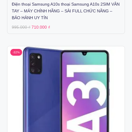
Điện thoại Samsung A10s thoại Samsung A10s 2SIM VÂN
TAY – MÁY CHÍNH HÃNG – SÀI FULL CHỨC NĂNG –
BẢO HÀNH UY TÍN
Original
Current
995.000
₫
710.000
₫
price
price
was:
is:
995.000 ₫.
710.000 ₫.
-32%