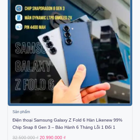
Sản phẩm
Điện thoại Samsung Galaxy Z Fold 6 Hàn Likenew 99%
Chip Snap 8 Gen 3 – Bảo Hành 6 Tháng Lỗi 1 Đổi 1
Original
Current
32.500.000
₫
20.990.000
₫