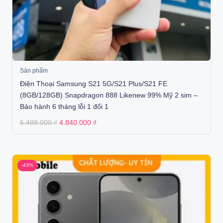
Sản phẩm
Điện Thoại Samsung S21 5G/S21 Plus/S21 FE
(8GB/128GB) Snapdragon 888 Likenew 99% Mỹ 2 sim –
Bảo hành 6 tháng lỗi 1 đổi 1
Original
Current
6.499.000
₫
4.840.000
₫
price
price
was:
is:
6.499.000 ₫.
4.840.000 ₫.
-43%