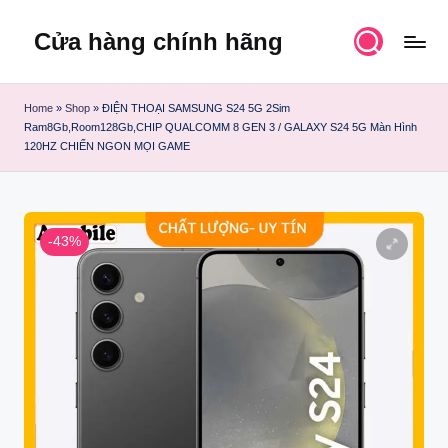
Cửa hàng chính hãng
Skip
to
content
Home
»
Shop
»
ĐIỆN THOẠI SAMSUNG S24 5G 2Sim
Ram8Gb,Room128Gb,CHIP QUALCOMM 8 GEN 3 / GALAXY S24 5G Màn Hình
120HZ CHIẾN NGON MỌI GAME
-43%