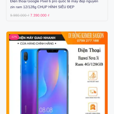
Điện thoại Google Pixel 6 pro quốc tế máy đẹp nguyên
zin ram 12/128g CHỤP HÌNH SIÊU ĐẸP
Original
Current
9.980.000
₫
7.390.000
₫
price
price
was:
is:
9.980.000 ₫.
7.390.000 ₫.
-12%