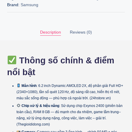
Brand:
Samsung
Description
Reviews (0)
Thông số chính & điểm
nổi bật
Màn hình
: 6.2 inch Dynamic AMOLED 2X, độ phân giải Full HD+
(2340×1080), tần số quét 120 Hz, độ sáng rất cao, hiển thị rõ nét,
màu sắc sống động — phù hợp cả ngoài trời. (24hstore.vn)
Chip xử lý & hiệu năng
: Sử dụng chip Exynos 2400 (phiên bản
toàn cầu), RAM 8 GB — đủ mạnh cho đa nhiệm, game tầm trung–
nặng, xử lý ứng dụng nặng, công việc, làm việc – giải trí.
(Thegioididong.com)