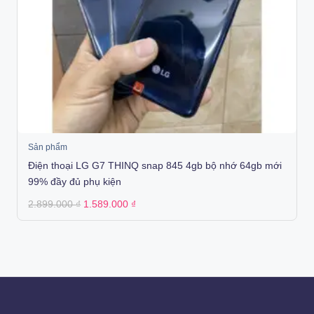
Sản phẩm
Điện thoại LG G7 THINQ snap 845 4gb bộ nhớ 64gb mới
99% đầy đủ phụ kiện
Original
Current
2.899.000
₫
1.589.000
₫
price
price
was:
is:
2.899.000 ₫.
1.589.000 ₫.