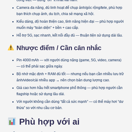
Camera đa năng, đủ linh hoạt để chụp ảnh/góc rộng/tele, phù hợp
bạn thích chụp ảnh, du lịch, chia sẻ mạng xã hội.
Kiểu dáng, độ hoàn thiện cao, tính năng hiện đại — phù hợp người
muốn máy “toàn diện” + bền + cao cấp.
Hỗ trợ 5G, sạc nhanh, kết nối đầy đủ — thuận tiện sử dụng dài lâu.
Nhược điểm / Cần cân nhắc
Pin 4000 mAh — với người dùng nặng (game, 5G, video, camera)
— có thể phải sạc giữa ngày.
Bộ nhớ mặc định + RAM đủ tốt — nhưng nếu bạn cần nhiều lưu trữ
ảnh/video/cài nhiều app → nên chọn bản dung lượng cao.
Giá cao hơn hầu hết smartphone phổ thông — phù hợp người cần
flagship hoặc sử dụng lâu dài.
Với người không cần dùng “tất cả sức mạnh” — có thể máy hơi “dư
thừa” so với nhu cầu cơ bản.
Phù hợp với ai