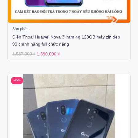
Sản phẩm
Điện Thoại Huawei Nova 3i ram 4g 128GB máy zin đẹp
99 chính hãng full chức năng
Original
Current
1.587.000
₫
1.390.000
₫
price
price
was:
is:
1.587.000 ₫.
1.390.000 ₫.
-45%