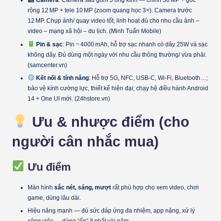
Camera
: Camera sau gồm 3 ống kính — chính 50 MP + góc
rộng 12 MP + tele 10 MP (zoom quang học 3×). Camera trước
12 MP. Chụp ảnh/ quay video tốt, linh hoạt đủ cho nhu cầu ảnh –
video – mạng xã hội – du lịch. (Minh Tuấn Mobile)
Pin & sạc
: Pin ~ 4000 mAh, hỗ trợ sạc nhanh có dây 25W và sạc
không dây. Đủ dùng một ngày với nhu cầu thông thường/ vừa phải.
(samcenter.vn)
Kết nối & tính năng
: Hỗ trợ 5G, NFC, USB‑C, Wi‑Fi, Bluetooth…;
bảo vệ kính cường lực, thiết kế hiện đại; chạy hệ điều hành Android
14 + One UI mới. (24hstore.vn)
Ưu & nhược điểm (cho
người cân nhắc mua)
Ưu điểm
Màn hình
sắc nét, sáng, mượt
rất phù hợp cho xem video, chơi
game, dùng lâu dài.
Hiệu năng mạnh — đủ sức đáp ứng đa nhiệm, app nặng, xử lý
công việc — dùng “ổn” ít nhất vài năm.