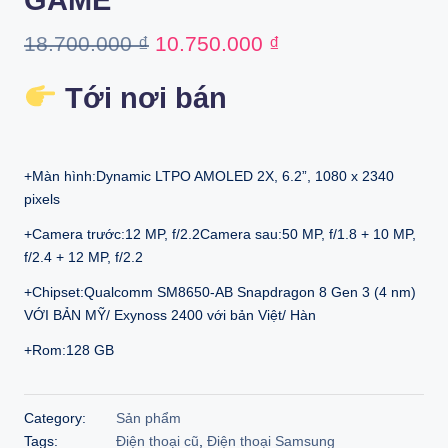
GAME
Original
Current
18.700.000
₫
10.750.000
₫
price
price
Tới nơi bán
was:
is:
18.700.000 ₫.
10.750.000 ₫.
+Màn hình:Dynamic LTPO AMOLED 2X, 6.2”, 1080 x 2340
pixels
+Camera trước:12 MP, f/2.2Camera sau:50 MP, f/1.8 + 10 MP,
f/2.4 + 12 MP, f/2.2
+Chipset:Qualcomm SM8650-AB Snapdragon 8 Gen 3 (4 nm)
VỚI BẢN MỸ/ Exynoss 2400 với bản Việt/ Hàn
+Rom:128 GB
Category:
Sản phẩm
Tags:
Điện thoại cũ
,
Điện thoại Samsung