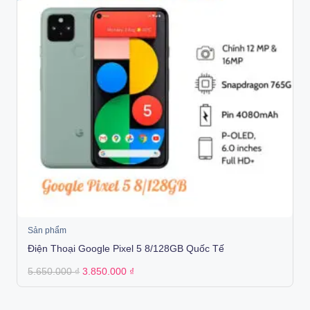
Sản phẩm
Điện Thoại Google Pixel 5 8/128GB Quốc Tế
Original
Current
5.650.000
₫
3.850.000
₫
price
price
was:
is:
5.650.000 ₫.
3.850.000 ₫.