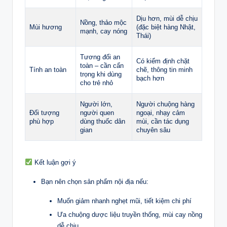
Dịu hơn, mùi dễ chịu
Nồng, thảo mộc
Mùi hương
(đặc biệt hàng Nhật,
mạnh, cay nóng
Thái)
Tương đối an
Có kiểm định chặt
toàn – cần cẩn
Tính an toàn
chẽ, thông tin minh
trọng khi dùng
bạch hơn
cho trẻ nhỏ
Người lớn,
Người chuộng hàng
Đối tượng
người quen
ngoại, nhạy cảm
phù hợp
dùng thuốc dân
mùi, cần tác dụng
gian
chuyên sâu
Kết luận gợi ý
Bạn nên chọn sản phẩm nội địa nếu:
Muốn giảm nhanh nghẹt mũi, tiết kiệm chi phí
Ưa chuộng dược liệu truyền thống, mùi cay nồng
dễ chịu