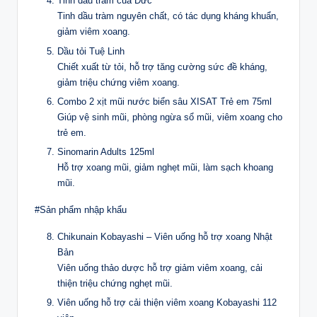
Tinh dầu tràm của Đức
Tinh dầu tràm nguyên chất, có tác dụng kháng khuẩn,
giảm viêm xoang.
Dầu tỏi Tuệ Linh
Chiết xuất từ tỏi, hỗ trợ tăng cường sức đề kháng,
giảm triệu chứng viêm xoang.
Combo 2 xịt mũi nước biển sâu XISAT Trẻ em 75ml
Giúp vệ sinh mũi, phòng ngừa sổ mũi, viêm xoang cho
trẻ em.
Sinomarin Adults 125ml
Hỗ trợ xoang mũi, giảm nghẹt mũi, làm sạch khoang
mũi.
#Sản phẩm nhập khẩu
Chikunain Kobayashi – Viên uống hỗ trợ xoang Nhật
Bản
Viên uống thảo dược hỗ trợ giảm viêm xoang, cải
thiện triệu chứng nghẹt mũi.
Viên uống hỗ trợ cải thiện viêm xoang Kobayashi 112