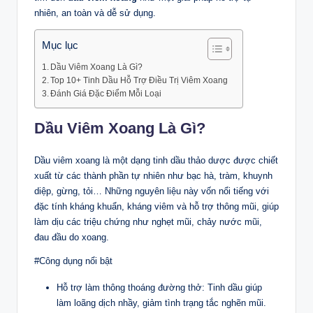
nhiên, an toàn và dễ sử dụng.
Mục lục
Dầu Viêm Xoang Là Gì?
Top 10+ Tinh Dầu Hỗ Trợ Điều Trị Viêm Xoang
Đánh Giá Đặc Điểm Mỗi Loại
Dầu Viêm Xoang Là Gì?
Dầu viêm xoang là một dạng tinh dầu thảo dược được chiết
xuất từ các thành phần tự nhiên như bạc hà, tràm, khuynh
diệp, gừng, tỏi… Những nguyên liệu này vốn nổi tiếng với
đặc tính kháng khuẩn, kháng viêm và hỗ trợ thông mũi, giúp
làm dịu các triệu chứng như nghẹt mũi, chảy nước mũi,
đau đầu do xoang.
#Công dụng nổi bật
Hỗ trợ làm thông thoáng đường thở: Tinh dầu giúp
làm loãng dịch nhầy, giảm tình trạng tắc nghẽn mũi.