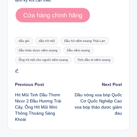
định kỳ khi cần thiết.
Cửa hàng chính hãng
Tags:
dầu gió
dầu hít mũi
Dầu hít viêm xoang Thái Lan
Dầu thảo dược viêm xoang
Dầu viêm xoang
Ống hít mũi cho người viêm xoang
Tinh dầu trị viêm xoang
Post
Previous Post
Next Post
Hít Mũi Tinh Dầu Thơm
Dầu nóng xoa bóp Quốc
navigation
Nicor 2 Đầu Hương Trái
Cơ Quốc Nghiệp Cao
Cây, Ống Hít Mũi Mini
xoa bóp thảo dược giảm
Thông Thoáng Sảng
đau
Khoái