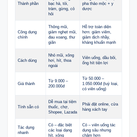
Thành phần
bạc hà, tỏi,
pha thảo mộc + y
tràm, gừng, cỏ
dược
hôi
Thông mũi,
Hỗ trợ toàn diện
Công dụng
giảm nghẹt mũi,
hơn: giảm viêm,
chính
đau xoang, thư
giảm dịch nhầy,
giãn
kháng khuẩn mạnh
Nhỏ mũi, xông
Viên uống, dầu bôi,
Cách dùng
hơi, hít, thoa
ống hít tiện lợi
ngoài
Từ 50.000 –
Từ 9.000 –
Giá thành
1.050.000đ (tuỳ loại,
200.000đ
có viên uống)
Dễ mua tại tiệm
Phải đặt online, cửa
Tính sẵn có
thuốc, chợ,
hàng xách tay
Shopee, Lazada
Có – đặc biệt
Có – viên uống tác
Tác dụng
các loại dạng
dụng sâu nhưng
nhanh
hít, xông
chậm hơn