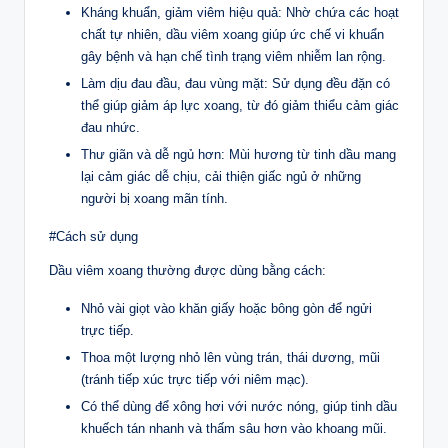
Kháng khuẩn, giảm viêm hiệu quả: Nhờ chứa các hoạt
chất tự nhiên, dầu viêm xoang giúp ức chế vi khuẩn
gây bệnh và hạn chế tình trạng viêm nhiễm lan rộng.
Làm dịu đau đầu, đau vùng mặt: Sử dụng đều đặn có
thể giúp giảm áp lực xoang, từ đó giảm thiểu cảm giác
đau nhức.
Thư giãn và dễ ngủ hơn: Mùi hương từ tinh dầu mang
lại cảm giác dễ chịu, cải thiện giấc ngủ ở những
người bị xoang mãn tính.
#Cách sử dụng
Dầu viêm xoang thường được dùng bằng cách:
Nhỏ vài giọt vào khăn giấy hoặc bông gòn để ngửi
trực tiếp.
Thoa một lượng nhỏ lên vùng trán, thái dương, mũi
(tránh tiếp xúc trực tiếp với niêm mạc).
Có thể dùng để xông hơi với nước nóng, giúp tinh dầu
khuếch tán nhanh và thấm sâu hơn vào khoang mũi.