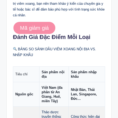
trị viêm xoang, bạn nên tham khảo ý kiến của chuyên gia y
tế hoặc bác sĩ để đảm bảo phù hợp với tình trạng sức khỏe
cá nhân.
Mã giảm giá
Đánh Giá Đặc Điểm Mỗi Loại
BẢNG SO SÁNH DẦU VIÊM XOANG NỘI ĐỊA VS.
NHẬP KHẨU
Sản phẩm nội
Sản phẩm nhập
Tiêu chí
địa
khẩu
Việt Nam (đa
Nhật Bản, Thái
phần từ An
Nguồn gốc
Lan, Singapore,
Giang, Huế,
Đức…
miền Tây)
Thảo dược
truyền thống:
Công thức hiện đại