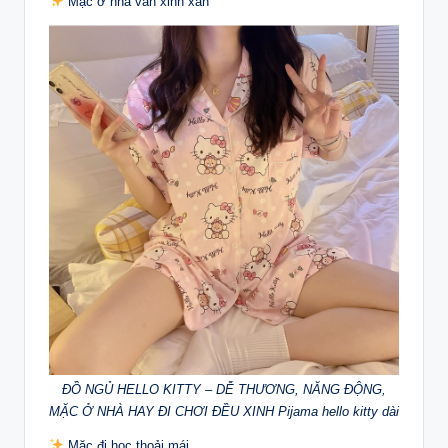
Mặc ở nhà vẫn xinh xắn
ĐỒ NGỦ HELLO KITTY – DỄ THƯƠNG, NĂNG ĐỘNG,
MẶC Ở NHÀ HAY ĐI CHƠI ĐỀU XINH Pijama hello kitty dài
Mặc đi học thoải mái