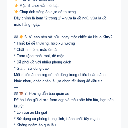
Mặc đi chơi vẫn nổi bật
Chụp ảnh sống ảo cực dễ thương
Đây chính là item “2 trong 1” – vừa là đồ ngủ, vừa là đồ
mặc hằng ngày.
—
##
6. Vì sao nên sở hữu ngay một chiếc áo Hello Kitty?
* Thiết kế dễ thương, hợp xu hướng
* Chất nỉ mềm, mặc êm ái
* Form rộng thoải mái, dễ mặc
* Dễ phối đồ với nhiều phong cách
* Giá trị sử dụng cao
Một chiếc áo nhưng có thể dùng trong nhiều hoàn cảnh
khác nhau, chắc chắn là lựa chọn rất đáng để đầu tư.
—
##
7. Hướng dẫn bảo quản áo
Để áo luôn giữ được form đẹp và màu sắc bền lâu, bạn nên
lưu ý:
* Lộn trái áo khi giặt
* Sử dụng xà phòng trung tính, tránh chất tẩy mạnh
* Không ngâm áo quá lâu