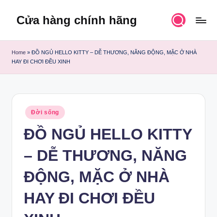
Cửa hàng chính hãng
Skip
to
content
Home
»
ĐỒ NGỦ HELLO KITTY – DỄ THƯƠNG, NĂNG ĐỘNG, MẶC Ở NHÀ
HAY ĐI CHƠI ĐỀU XINH
Posted
Đời sống
in
ĐỒ NGỦ HELLO KITTY
– DỄ THƯƠNG, NĂNG
ĐỘNG, MẶC Ở NHÀ
HAY ĐI CHƠI ĐỀU