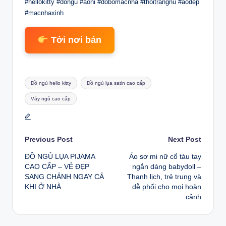
#hellokitty #dongu #aoni #dobomacnha #thoitrangnu #aodep
#macnhaxinh
Tới nơi bán
Tags:
Đồ ngủ hello kitty
Đồ ngủ lụa satin cao cấp
Váy ngủ cao cấp
Post
Previous Post
Next Post
ĐỒ NGỦ LỤA PIJAMA
Áo sơ mi nữ cổ tàu tay
navigation
CAO CẤP – VẺ ĐẸP
ngắn dáng babydoll –
SANG CHẢNH NGAY CẢ
Thanh lịch, trẻ trung và
KHI Ở NHÀ
dễ phối cho mọi hoàn
cảnh