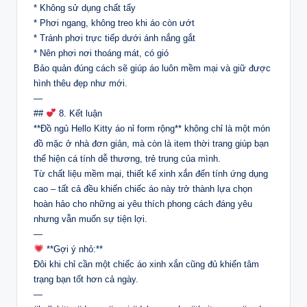
* Không sử dụng chất tẩy
* Phơi ngang, không treo khi áo còn ướt
* Tránh phơi trực tiếp dưới ánh nắng gắt
* Nên phơi nơi thoáng mát, có gió
Bảo quản đúng cách sẽ giúp áo luôn mềm mại và giữ được
hình thêu đẹp như mới.
—
##
8. Kết luận
**Đồ ngủ Hello Kitty áo nỉ form rộng** không chỉ là một món
đồ mặc ở nhà đơn giản, mà còn là item thời trang giúp bạn
thể hiện cá tính dễ thương, trẻ trung của mình.
Từ chất liệu mềm mại, thiết kế xinh xắn đến tính ứng dụng
cao – tất cả đều khiến chiếc áo này trở thành lựa chọn
hoàn hảo cho những ai yêu thích phong cách đáng yêu
nhưng vẫn muốn sự tiện lợi.
—
**Gợi ý nhỏ:**
Đôi khi chỉ cần một chiếc áo xinh xắn cũng đủ khiến tâm
trạng bạn tốt hơn cả ngày.
—