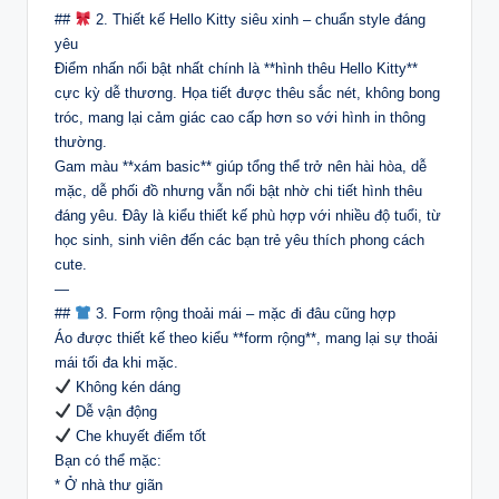
##
2. Thiết kế Hello Kitty siêu xinh – chuẩn style đáng
yêu
Điểm nhấn nổi bật nhất chính là **hình thêu Hello Kitty**
cực kỳ dễ thương. Họa tiết được thêu sắc nét, không bong
tróc, mang lại cảm giác cao cấp hơn so với hình in thông
thường.
Gam màu **xám basic** giúp tổng thể trở nên hài hòa, dễ
mặc, dễ phối đồ nhưng vẫn nổi bật nhờ chi tiết hình thêu
đáng yêu. Đây là kiểu thiết kế phù hợp với nhiều độ tuổi, từ
học sinh, sinh viên đến các bạn trẻ yêu thích phong cách
cute.
—
##
3. Form rộng thoải mái – mặc đi đâu cũng hợp
Áo được thiết kế theo kiểu **form rộng**, mang lại sự thoải
mái tối đa khi mặc.
Không kén dáng
Dễ vận động
Che khuyết điểm tốt
Bạn có thể mặc:
* Ở nhà thư giãn