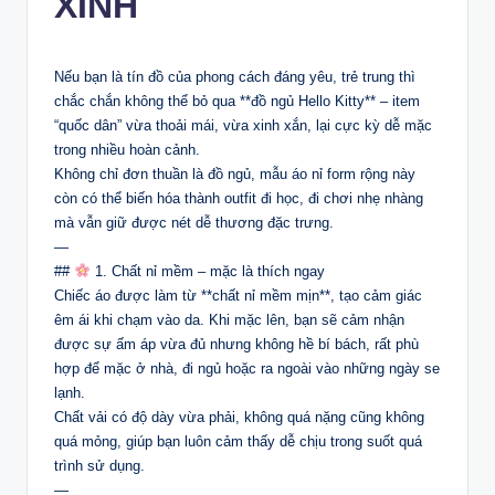
XINH
Nếu bạn là tín đồ của phong cách đáng yêu, trẻ trung thì
chắc chắn không thể bỏ qua **đồ ngủ Hello Kitty** – item
“quốc dân” vừa thoải mái, vừa xinh xắn, lại cực kỳ dễ mặc
trong nhiều hoàn cảnh.
Không chỉ đơn thuần là đồ ngủ, mẫu áo nỉ form rộng này
còn có thể biến hóa thành outfit đi học, đi chơi nhẹ nhàng
mà vẫn giữ được nét dễ thương đặc trưng.
—
##
1. Chất nỉ mềm – mặc là thích ngay
Chiếc áo được làm từ **chất nỉ mềm mịn**, tạo cảm giác
êm ái khi chạm vào da. Khi mặc lên, bạn sẽ cảm nhận
được sự ấm áp vừa đủ nhưng không hề bí bách, rất phù
hợp để mặc ở nhà, đi ngủ hoặc ra ngoài vào những ngày se
lạnh.
Chất vải có độ dày vừa phải, không quá nặng cũng không
quá mỏng, giúp bạn luôn cảm thấy dễ chịu trong suốt quá
trình sử dụng.
—