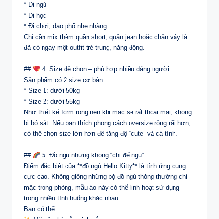
* Đi ngủ
* Đi học
* Đi chơi, dạo phố nhẹ nhàng
Chỉ cần mix thêm quần short, quần jean hoặc chân váy là
đã có ngay một outfit trẻ trung, năng động.
—
##
4. Size dễ chọn – phù hợp nhiều dáng người
Sản phẩm có 2 size cơ bản:
* Size 1: dưới 50kg
* Size 2: dưới 55kg
Nhờ thiết kế form rộng nên khi mặc sẽ rất thoải mái, không
bị bó sát. Nếu bạn thích phong cách oversize rộng rãi hơn,
có thể chọn size lớn hơn để tăng độ “cute” và cá tính.
—
##
5. Đồ ngủ nhưng không “chỉ để ngủ”
Điểm đặc biệt của **đồ ngủ Hello Kitty** là tính ứng dụng
cực cao. Không giống những bộ đồ ngủ thông thường chỉ
mặc trong phòng, mẫu áo này có thể linh hoạt sử dụng
trong nhiều tình huống khác nhau.
Bạn có thể: