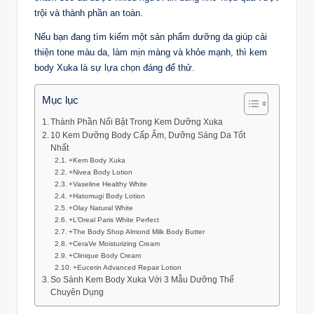
trội và thành phần an toàn.
Nếu bạn đang tìm kiếm một sản phẩm dưỡng da giúp cải
thiện tone màu da, làm mịn màng và khỏe mạnh, thì kem
body Xuka là sự lựa chọn đáng để thử.
Mục lục
Thành Phần Nổi Bật Trong Kem Dưỡng Xuka
10 Kem Dưỡng Body Cấp Ẩm, Dưỡng Sáng Da Tốt
Nhất
+Kem Body Xuka
+Nivea Body Lotion
+Vaseline Healthy White
+Hatomugi Body Lotion
+Olay Natural White
+L’Oreal Paris White Perfect
+The Body Shop Almond Milk Body Butter
+CeraVe Moisturizing Cream
+Clinique Body Cream
+Eucerin Advanced Repair Lotion
So Sánh Kem Body Xuka Với 3 Mẫu Dưỡng Thể
Chuyên Dụng