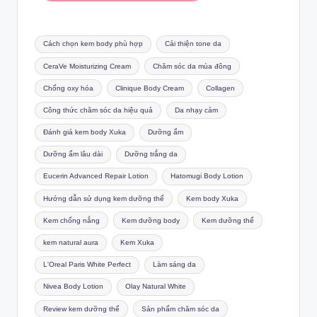
Tags:
Cách chọn kem body phù hợp
Cải thiện tone da
CeraVe Moisturizing Cream
Chăm sóc da mùa đông
Chống oxy hóa
Clinique Body Cream
Collagen
Công thức chăm sóc da hiệu quả
Da nhạy cảm
Đánh giá kem body Xuka
Dưỡng ẩm
Dưỡng ẩm lâu dài
Dưỡng trắng da
Eucerin Advanced Repair Lotion
Hatomugi Body Lotion
Hướng dẫn sử dụng kem dưỡng thể
Kem body Xuka
Kem chống nắng
Kem dưỡng body
Kem dưỡng thể
kem natural aura
Kem Xuka
L'Oreal Paris White Perfect
Làm sáng da
Nivea Body Lotion
Olay Natural White
Review kem dưỡng thể
Sản phẩm chăm sóc da