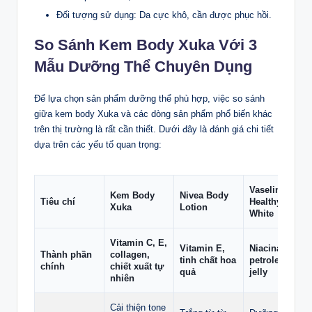
Đối tượng sử dụng: Da cực khô, cần được phục hồi.
So Sánh Kem Body Xuka Với 3
Mẫu Dưỡng Thể Chuyên Dụng
Để lựa chọn sản phẩm dưỡng thể phù hợp, việc so sánh
giữa kem body Xuka và các dòng sản phẩm phổ biến khác
trên thị trường là rất cần thiết. Dưới đây là đánh giá chi tiết
dựa trên các yếu tố quan trọng:
Vaseline
Kem Body
Nivea Body
Tiêu chí
Healthy
Xuka
Lotion
White
Vitamin C, E,
Vitamin E,
Niacinamide,
Thành phần
collagen,
tinh chất hoa
petroleum
chính
chiết xuất tự
quả
jelly
nhiên
Cải thiện tone