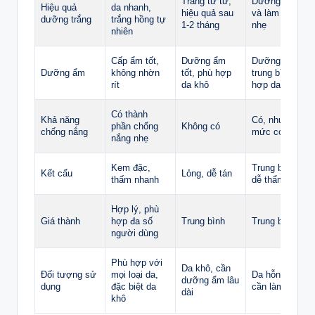
Trắng từ từ,
Dưỡng trắng
Hiệu quả
da nhanh,
hiệu quả sau
và làm sáng
dưỡng trắng
trắng hồng tự
1-2 tháng
nhẹ
nhiên
Cấp ẩm tốt,
Dưỡng ẩm
Dưỡng ẩm
Dưỡng ẩm
không nhờn
tốt, phù hợp
trung bình,
rít
da khô
hợp da dầu
Có thành
Khả năng
Có, nhưng ở
phần chống
Không có
chống nắng
mức cơ bản
nắng nhẹ
Kem đặc,
Trung bình,
Kết cấu
Lỏng, dễ tán
thấm nhanh
dễ thẩm thấu
Hợp lý, phù
Giá thành
hợp đa số
Trung bình
Trung bình
người dùng
Phù hợp với
Da khô, cần
Đối tượng sử
mọi loại da,
Da hỗn hợp,
dưỡng ẩm lâu
dụng
đặc biệt da
cần làm sáng
dài
khô