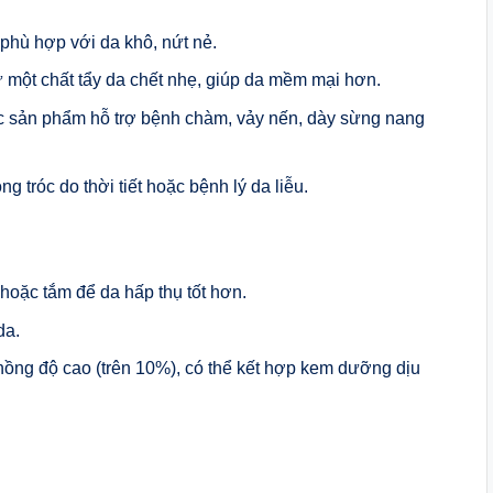
phù hợp với da khô, nứt nẻ.
 một chất tẩy da chết nhẹ, giúp da mềm mại hơn.
các sản phẩm hỗ trợ bệnh chàm, vảy nến, dày sừng nang
g tróc do thời tiết hoặc bệnh lý da liễu.
hoặc tắm để da hấp thụ tốt hơn.
da.
ồng độ cao (trên 10%), có thể kết hợp kem dưỡng dịu