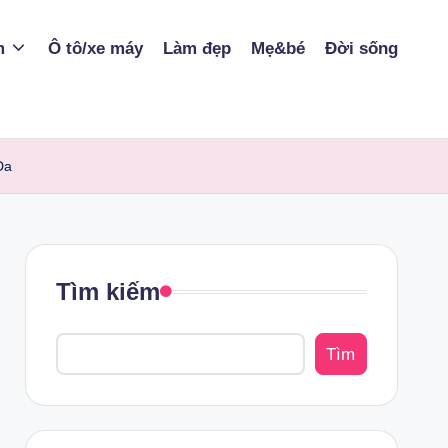
m
Ô tô/xe máy
Làm đẹp
Mẹ&bé
Đời sống
Da
Tìm kiếm
Tìm