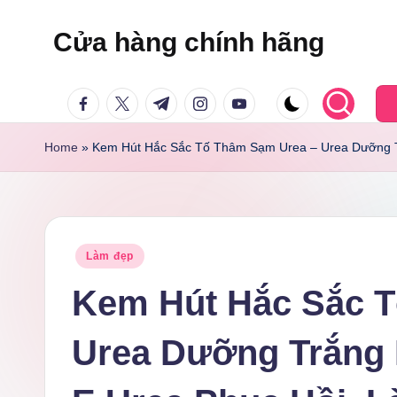
Cửa hàng chính hãng
Skip
to
facebook.com
twitter.com
t.me
instagram.com
youtube.com
content
Home
»
Kem Hút Hắc Sắc Tố Thâm Sạm Urea – Urea Dưỡng T
Posted
Làm đẹp
in
Kem Hút Hắc Sắc 
Urea Dưỡng Trắng