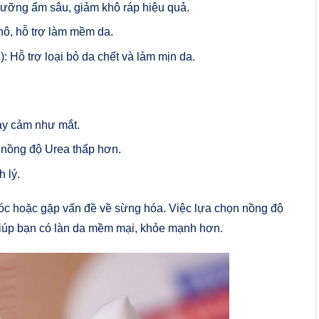
ưỡng ẩm sâu, giảm khô ráp hiệu quả.
hô, hỗ trợ làm mềm da.
 Hỗ trợ loại bỏ da chết và làm mịn da.
ạy cảm như mắt.
 nồng độ Urea thấp hơn.
 lý.
róc hoặc gặp vấn đề về sừng hóa. Việc lựa chọn nồng độ
iúp bạn có làn da mềm mại, khỏe mạnh hơn.