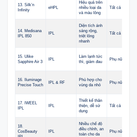
Hiệu quả trên
13. Silk’n
eHPL
nhiều loại da
Tất cả
Infinity
và màu lông
Diện tích ánh
14. Medisana
sáng rộng,
IPL
Tất cả
IPL 850
triệt lông
nhanh
15. Ulike
Làm lạnh tức
IPL
Phụ nữ
Sapphire Air 3
thì, giảm đau
16. Iluminage
Phù hợp cho
IPL & RF
Phụ nữ
Precise Touch
vùng da nhỏ
Thiết kế thân
17. IWEEL
IPL
thiện, dễ sử
Tất cả
IPL
dụng
Nhiều chế độ
18.
điều chỉnh, an
CosBeauty
IPL
Phụ nữ
toàn cho da
IPL