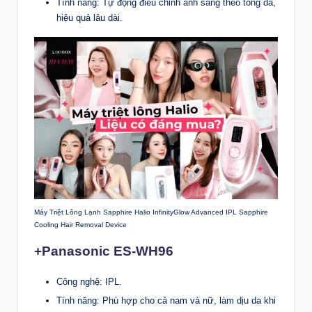
Tính năng: Tự động điều chỉnh ánh sáng theo tông da,
hiệu quả lâu dài.
Máy Triệt Lông Lạnh Sapphire Halio InfinityGlow Advanced IPL Sapphire
Cooling Hair Removal Device
+Panasonic ES-WH96
Công nghệ: IPL.
Tính năng: Phù hợp cho cả nam và nữ, làm dịu da khi