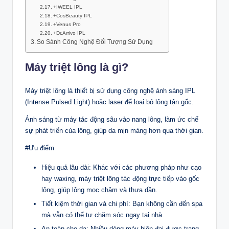
+IWEEL IPL
+CosBeauty IPL
+Venus Pro
+Dr.Arrivo IPL
So Sánh Công Nghệ Đối Tượng Sử Dụng
Máy triệt lông là gì?
Máy triệt lông là thiết bị sử dụng công nghệ ánh sáng IPL
(Intense Pulsed Light) hoặc laser để loại bỏ lông tận gốc.
Ánh sáng từ máy tác động sâu vào nang lông, làm ức chế
sự phát triển của lông, giúp da mịn màng hơn qua thời gian.
#Ưu điểm
Hiệu quả lâu dài: Khác với các phương pháp như cạo
hay waxing, máy triệt lông tác động trực tiếp vào gốc
lông, giúp lông mọc chậm và thưa dần.
Tiết kiệm thời gian và chi phí: Bạn không cần đến spa
mà vẫn có thể tự chăm sóc ngay tại nhà.
An toàn cho da: Nhiều dòng máy hiện đại được trang