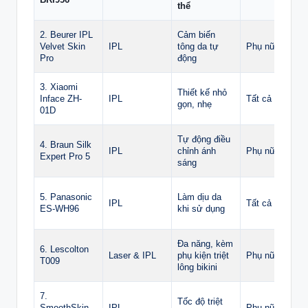
thể
2. Beurer IPL
Cảm biến
Velvet Skin
IPL
tông da tự
Phụ nữ
Pro
động
3. Xiaomi
Thiết kế nhỏ
Inface ZH-
IPL
Tất cả
gọn, nhẹ
01D
Tự động điều
4. Braun Silk
IPL
chỉnh ánh
Phụ nữ
Expert Pro 5
sáng
5. Panasonic
Làm dịu da
IPL
Tất cả
ES-WH96
khi sử dụng
Đa năng, kèm
6. Lescolton
Laser & IPL
phụ kiện triệt
Phụ nữ
T009
lông bikini
7.
Tốc độ triệt
SmoothSkin
IPL
Phụ nữ