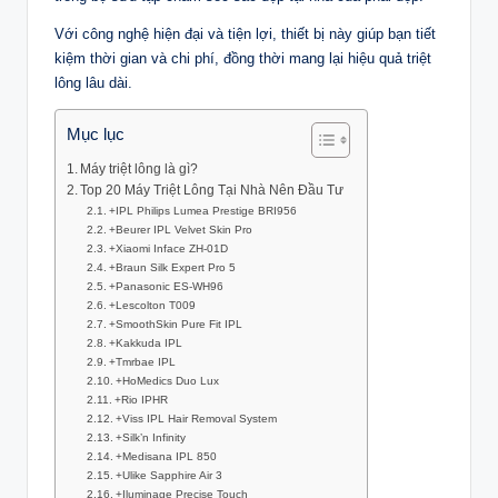
Với công nghệ hiện đại và tiện lợi, thiết bị này giúp bạn tiết
kiệm thời gian và chi phí, đồng thời mang lại hiệu quả triệt
lông lâu dài.
Mục lục
Máy triệt lông là gì?
Top 20 Máy Triệt Lông Tại Nhà Nên Đầu Tư
+IPL Philips Lumea Prestige BRI956
+Beurer IPL Velvet Skin Pro
+Xiaomi Inface ZH-01D
+Braun Silk Expert Pro 5
+Panasonic ES-WH96
+Lescolton T009
+SmoothSkin Pure Fit IPL
+Kakkuda IPL
+Tmrbae IPL
+HoMedics Duo Lux
+Rio IPHR
+Viss IPL Hair Removal System
+Silk’n Infinity
+Medisana IPL 850
+Ulike Sapphire Air 3
+Iluminage Precise Touch