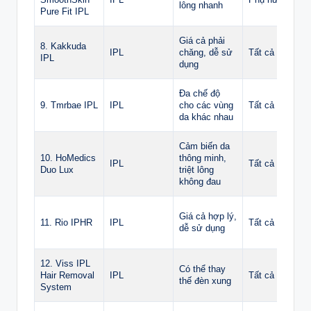
lông nhanh
Pure Fit IPL
Giá cả phải
8. Kakkuda
IPL
chăng, dễ sử
Tất cả
IPL
dụng
Đa chế độ
9. Tmrbae IPL
IPL
cho các vùng
Tất cả
da khác nhau
Cảm biến da
10. HoMedics
thông minh,
IPL
Tất cả
Duo Lux
triệt lông
không đau
Giá cả hợp lý,
11. Rio IPHR
IPL
Tất cả
dễ sử dụng
12. Viss IPL
Có thể thay
Hair Removal
IPL
Tất cả
thế đèn xung
System