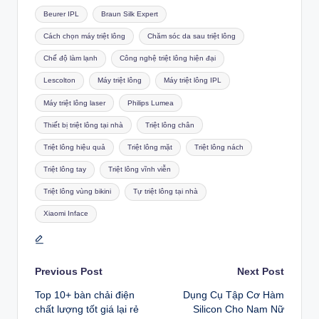
Tags:
Beurer IPL
Braun Silk Expert
Cách chọn máy triệt lông
Chăm sóc da sau triệt lông
Chế độ làm lạnh
Công nghệ triệt lông hiện đại
Lescolton
Máy triệt lông
Máy triệt lông IPL
Máy triệt lông laser
Philips Lumea
Thiết bị triệt lông tại nhà
Triệt lông chân
Triệt lông hiệu quả
Triệt lông mặt
Triệt lông nách
Triệt lông tay
Triệt lông vĩnh viễn
Triệt lông vùng bikini
Tự triệt lông tại nhà
Xiaomi Inface
Post
Previous Post
Next Post
Top 10+ bàn chải điện
Dụng Cụ Tập Cơ Hàm
navigation
chất lượng tốt giá lại rẻ
Silicon Cho Nam Nữ