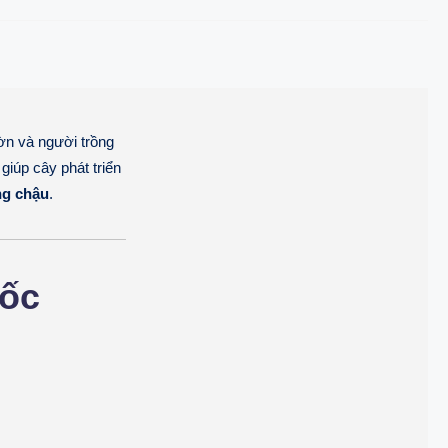
ờn và người trồng
 giúp cây phát triển
ồng chậu
.
uốc