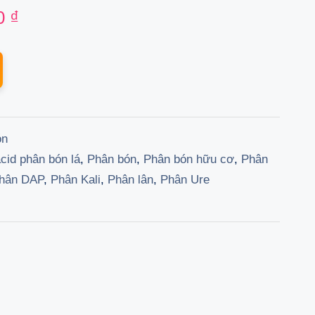
al
Current
0
₫
price
is:
 ₫.
22.500 ₫.
ón
cid phân bón lá
,
Phân bón
,
Phân bón hữu cơ
,
Phân
hân DAP
,
Phân Kali
,
Phân lân
,
Phân Ure