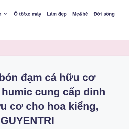
m
Ô tô/xe máy
Làm đẹp
Mẹ&bé
Đời sống
 bón đạm cá hữu cơ
humic cung cấp dinh
 cơ cho hoa kiểng,
NGUYENTRI