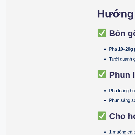
Hướng 
Bón g
Pha
10–20g 
Tưới quanh g
Phun l
Pha loãng h
Phun sáng s
Cho ho
1 muỗng cà 