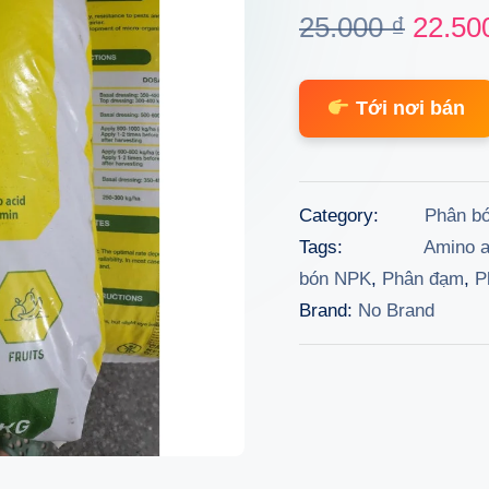
Origin
25.000
₫
22.50
price
Tới nơi bán
was:
25.000
Category:
Phân b
Tags:
Amino a
bón NPK
,
Phân đạm
,
P
Brand:
No Brand