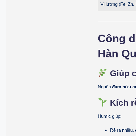
Vi lượng (Fe, Zn
Công d
Hàn Q
Giúp c
Nguồn
đạm hữu cơ
Kích r
Humic giúp:
Rễ ra nhiều, 