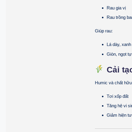
Rau gia vị
Rau trồng ba
Giúp rau:
Lá dày, xan
Giòn, ngọt tự
Cải tạ
Humic và chất hữu 
Tơi xốp đất
Tăng hệ vi si
Giảm hiện tư