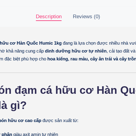
Description
Reviews (0)
 hữu cơ Hàn Quốc Humic 1kg
đang là lựa chọn được nhiều nhà vư
 nhờ khả năng cung cấp
dinh dưỡng hữu cơ tự nhiên
, cải tạo đất và
m đặc biệt phù hợp cho
hoa kiểng, rau màu, cây ăn trái và cây tr
ón đạm cá hữu cơ Hàn Q
à gì?
bón hữu cơ cao cấp
được sản xuất từ:
y phân
giàu axit amin tự nhiên