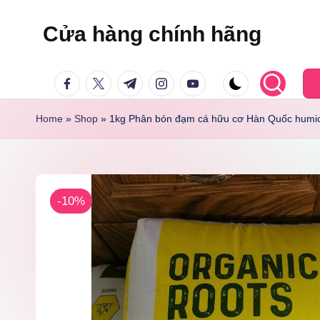
Cửa hàng chính hãng
Skip
to
facebook.com
twitter.com
t.me
instagram.com
youtube.com
content
Home
»
Shop
»
1kg Phân bón đạm cá hữu cơ Hàn Quốc humic
-10%