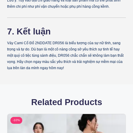
Lưu ý: Tùy vào địa chỉ giao hàng và loại sản phẩm mà có thể phát sinh
thêm chi phí như phí vận chuyển hoặc phụ phí hàng cồng kềnh.
7. Kết luận
Váy Cami Cổ Đổ 2NDDATE DR056
là biểu tượng của sự nữ tính, sang
trọng và tự do. Dù bạn là một cô nàng công sở yêu thích sự tinh tế hay
một quý cô tiệc tùng sành điệu, DR056 chắc chắn sẽ không làm bạn thất
vọng. Hãy chọn ngay màu sắc yêu thích và trải nghiệm sự mềm mại của
lụa trên làn da mình ngay hôm nay!
Related Products
-10%