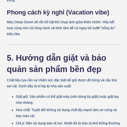
trung.
Phong cách kỳ nghỉ (Vacation vibe)
Màu
Deep Green
sẽ rất nổi bật khi chụp ảnh giữa thiên nhiên. Hãy kết
hợp cùng nón cói rộng vành và kính râm để có ngay bộ outfit "sống ảo"
triệu like.
5. Hướng dẫn giặt và bảo
quản sản phẩm bền đẹp
Chất liệu lụa cần sự chăm sóc đặc biệt để giữ được độ bóng và cấu trúc
sợi vải. Dưới đây là bí kíp từ nhà sản xuất:
Giặt giũ:
Sản phẩm có thể giặt máy (nên dùng túi giặt) hoặc giặt tay
nhẹ nhàng.
Hóa chất:
Tuyệt đối không sử dụng chất tẩy mạnh làm xơ cứng và
bay màu vải.
Ủi/Là:
Nên sử dụng
bàn là hơi
. Nhiệt độ từ bàn là khô thông thường