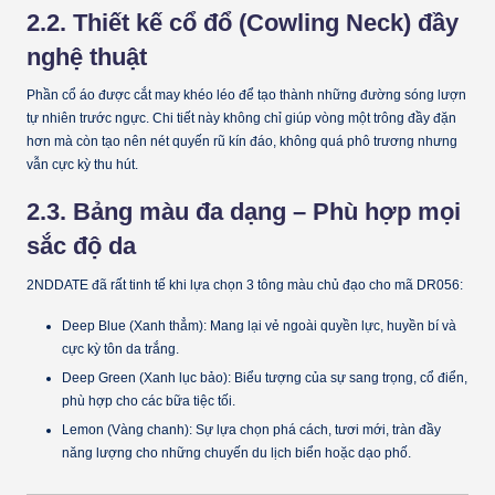
2.2. Thiết kế cổ đổ (Cowling Neck) đầy
nghệ thuật
Phần cổ áo được cắt may khéo léo để tạo thành những đường sóng lượn
tự nhiên trước ngực. Chi tiết này không chỉ giúp vòng một trông đầy đặn
hơn mà còn tạo nên nét quyến rũ kín đáo, không quá phô trương nhưng
vẫn cực kỳ thu hút.
2.3. Bảng màu đa dạng – Phù hợp mọi
sắc độ da
2NDDATE đã rất tinh tế khi lựa chọn 3 tông màu chủ đạo cho mã DR056:
Deep Blue (Xanh thẳm):
Mang lại vẻ ngoài quyền lực, huyền bí và
cực kỳ tôn da trắng.
Deep Green (Xanh lục bảo):
Biểu tượng của sự sang trọng, cổ điển,
phù hợp cho các bữa tiệc tối.
Lemon (Vàng chanh):
Sự lựa chọn phá cách, tươi mới, tràn đầy
năng lượng cho những chuyến du lịch biển hoặc dạo phố.