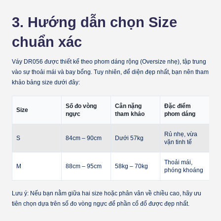
3. Hướng dẫn chọn Size
chuẩn xác
Váy DR056 được thiết kế theo
phom dáng rộng (Oversize nhẹ)
, tập trung
vào sự thoải mái và bay bổng. Tuy nhiên, để diện đẹp nhất, bạn nên tham
khảo bảng size dưới đây:
Số đo vòng
Cân nặng
Đặc điểm
Size
ngực
tham khảo
phom dáng
Rủ nhẹ, vừa
S
84cm – 90cm
Dưới 57kg
vặn tinh tế
Thoải mái,
M
88cm – 95cm
58kg – 70kg
phóng khoáng
Lưu ý:
Nếu bạn nằm giữa hai size hoặc phân vân về chiều cao, hãy ưu
tiên chọn dựa trên số đo vòng ngực để phần cổ đổ được đẹp nhất.