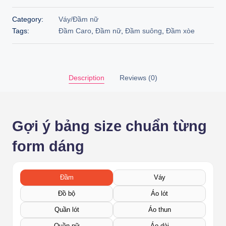
Category:
Váy/Đầm nữ
Tags:
Đầm Caro
,
Đầm nữ
,
Đầm suông
,
Đầm xòe
Description
Reviews (0)
Gợi ý bảng size chuẩn từng
form dáng
Đầm
Váy
Đồ bộ
Áo lót
Quần lót
Áo thun
Quần nữ
Áo dài