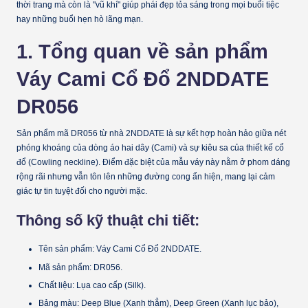
thời trang mà còn là "vũ khí" giúp phái đẹp tỏa sáng trong mọi buổi tiệc
hay những buổi hẹn hò lãng mạn.
1. Tổng quan về sản phẩm
Váy Cami Cổ Đổ 2NDDATE
DR056
Sản phẩm mã
DR056
từ nhà
2NDDATE
là sự kết hợp hoàn hảo giữa nét
phóng khoáng của dòng áo hai dây (Cami) và sự kiêu sa của thiết kế cổ
đổ (Cowling neckline). Điểm đặc biệt của mẫu váy này nằm ở phom dáng
rộng rãi nhưng vẫn tôn lên những đường cong ẩn hiện, mang lại cảm
giác tự tin tuyệt đối cho người mặc.
Thông số kỹ thuật chi tiết:
Tên sản phẩm:
Váy Cami Cổ Đổ 2NDDATE.
Mã sản phẩm:
DR056.
Chất liệu:
Lụa cao cấp (Silk).
Bảng màu:
Deep Blue (Xanh thẳm), Deep Green (Xanh lục bảo),