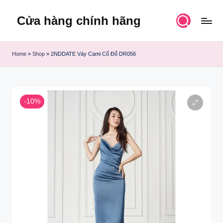
Cửa hàng chính hãng
Skip
to
content
Home
»
Shop
»
2NDDATE Váy Cami Cổ Đổ DR056
-10%