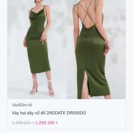
Váy/Đầm nữ
Váy hai dây cổ đổ 2NDDATE DR056DG
Original
Current
1.399.000
₫
1.259.100
₫
price
price
was:
is: