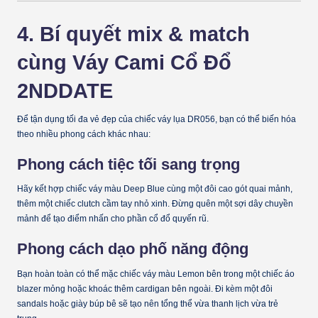
4. Bí quyết mix & match
cùng Váy Cami Cổ Đổ
2NDDATE
Để tận dụng tối đa vẻ đẹp của chiếc váy lụa DR056, bạn có thể biến hóa
theo nhiều phong cách khác nhau:
Phong cách tiệc tối sang trọng
Hãy kết hợp chiếc váy màu
Deep Blue
cùng một đôi cao gót quai mảnh,
thêm một chiếc clutch cầm tay nhỏ xinh. Đừng quên một sợi dây chuyền
mảnh để tạo điểm nhấn cho phần cổ đổ quyến rũ.
Phong cách dạo phố năng động
Bạn hoàn toàn có thể mặc chiếc váy màu
Lemon
bên trong một chiếc áo
blazer mỏng hoặc khoác thêm cardigan bên ngoài. Đi kèm một đôi
sandals hoặc giày búp bê sẽ tạo nên tổng thể vừa thanh lịch vừa trẻ