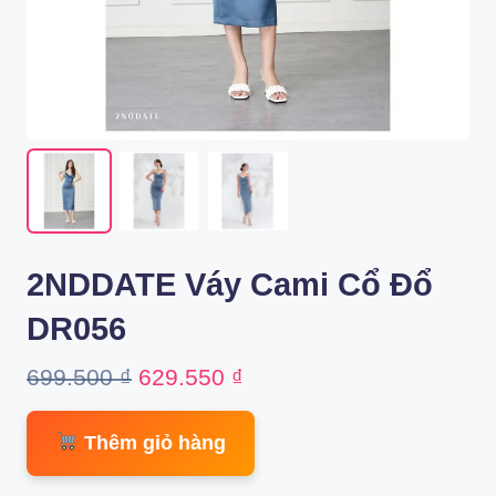
2NDDATE Váy Cami Cổ Đổ
DR056
Original
Current
699.500
₫
629.550
₫
price
price
Thêm giỏ hàng
was:
is:
699.500 ₫.
629.550 ₫.