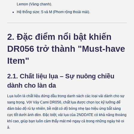
Lemon (Vàng chanh).
Hệ thống size:
S và M (Phom rộng thoải mái).
2. Đặc điểm nổi bật khiến
DR056 trở thành "Must-have
Item"
2.1. Chất liệu lụa – Sự nuông chiều
dành cho làn da
Lụa luôn là chất liệu đứng đầu trong danh sách các loại vải dành cho sự
sang trọng. Với
Váy Cami DR056
, chất lụa được chọn lọc kỹ lưỡng để
đảm bảo độ rủ tự nhiên, bề mặt có độ bóng nhẹ tạo hiệu ứng bắt sáng
cực tốt dưới ánh đèn. Đặc biệt, vải lụa của 2NDDATE có khả năng thoáng
khí cao, giúp bạn luôn cảm thấy mát mẻ ngay cả trong những ngày hè oi
ả.