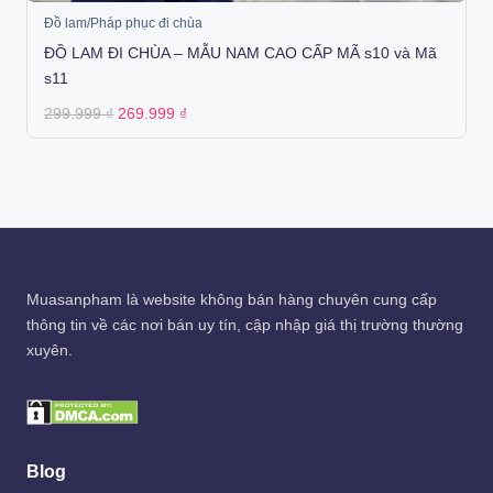
Đồ lam/Pháp phục đi chùa
ĐỒ LAM ĐI CHÙA – MẪU NAM CAO CẤP MÃ s10 và Mã
s11
Original
Current
299.999
₫
269.999
₫
price
price
was:
is:
299.999 ₫.
269.999 ₫.
Muasanpham
là website không bán hàng chuyên cung cấp
thông tin về các nơi bán uy tín, cập nhập giá thị trường thường
xuyên.
Blog