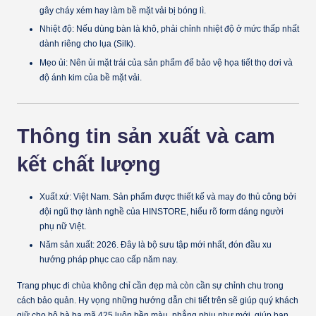
gây cháy xém hay làm bề mặt vải bị bóng lì.
Nhiệt độ:
Nếu dùng bàn là khô, phải chỉnh nhiệt độ ở mức thấp nhất
dành riêng cho lụa (Silk).
Mẹo ủi:
Nên ủi mặt trái của sản phẩm để bảo vệ họa tiết thọ dơi và
độ ánh kim của bề mặt vải.
Thông tin sản xuất và cam
kết chất lượng
Xuất xứ:
Việt Nam. Sản phẩm được thiết kế và may đo thủ công bởi
đội ngũ thợ lành nghề của HINSTORE, hiểu rõ form dáng người
phụ nữ Việt.
Năm sản xuất:
2026. Đây là bộ sưu tập mới nhất, đón đầu xu
hướng pháp phục cao cấp năm nay.
Trang phục đi chùa không chỉ cần đẹp mà còn cần sự chỉnh chu trong
cách bảo quản. Hy vọng những hướng dẫn chi tiết trên sẽ giúp quý khách
giữ cho bộ bà ba mã 425 luôn bền màu, phẳng phiu như mới, giúp bạn