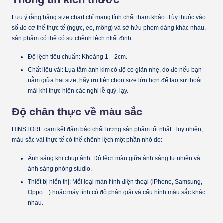
Lưu ý rằng bảng size chart chỉ mang tính chất tham khảo. Tùy thuộc vào
số đo cơ thể thực tế (ngực, eo, mông) và sở hữu phom dáng khác nhau,
sản phẩm có thể có sự chênh lệch nhất định:
Độ lệch tiêu chuẩn:
Khoảng
1 – 2cm
.
Chất liệu vải:
Lụa tằm ánh kim có độ co giãn nhẹ, do đó nếu bạn
nằm giữa hai size, hãy ưu tiên chọn size lớn hơn để tạo sự thoải
mái khi thực hiện các nghi lễ quỳ, lạy.
Độ chân thực về màu sắc
HINSTORE cam kết đảm bảo chất lượng sản phẩm tốt nhất. Tuy nhiên,
màu sắc vải thực tế có thể chênh lệch một phần nhỏ do:
Ánh sáng khi chụp ảnh:
Độ lệch màu giữa ánh sáng tự nhiên và
ánh sáng phòng studio.
Thiết bị hiển thị:
Mỗi loại màn hình điện thoại (iPhone, Samsung,
Oppo…) hoặc máy tính có độ phân giải và cấu hình màu sắc khác
nhau.