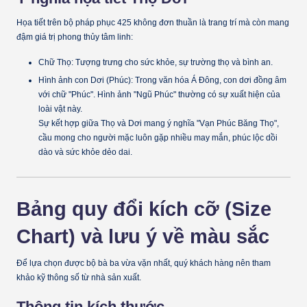
Họa tiết trên bộ pháp phục 425 không đơn thuần là trang trí mà còn mang
đậm giá trị phong thủy tâm linh:
Chữ Thọ:
Tượng trưng cho sức khỏe, sự trường thọ và bình an.
Hình ảnh con Dơi (Phúc):
Trong văn hóa Á Đông, con dơi đồng âm
với chữ "Phúc". Hình ảnh "Ngũ Phúc" thường có sự xuất hiện của
loài vật này.
Sự kết hợp giữa Thọ và Dơi mang ý nghĩa
"Vạn Phúc Băng Thọ"
,
cầu mong cho người mặc luôn gặp nhiều may mắn, phúc lộc dồi
dào và sức khỏe dẻo dai.
Bảng quy đổi kích cỡ (Size
Chart) và lưu ý về màu sắc
Để lựa chọn được bộ bà ba vừa vặn nhất, quý khách hàng nên tham
khảo kỹ thông số từ nhà sản xuất.
Thông tin kích thước