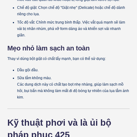
Chế độ giặt:
Chọn chế độ
"Giặt nhẹ" (Delicate)
hoặc chế độ dành
riêng cho lụa.
Tốc độ vắt:
Chỉnh mức trung bình thấp. Việc vắt quá mạnh sẽ làm
vải bị nhăn nhúm, phá vỡ form dáng áo và khiến sợi vải nhanh
giãn.
Mẹo nhỏ làm sạch an toàn
Thay vì dùng bột giặt có chất tẩy mạnh, bạn có thể sử dụng:
Dầu gội đầu.
Sữa tắm không màu.
Các dung dịch này có chất tạo bọt nhẹ nhàng, giúp làm sạch mồ
hôi, bụi bẩn mà không làm mất đi độ bóng tự nhiên của lụa tằm ánh
kim.
Kỹ thuật phơi và là ủi bộ
pháp phục 425