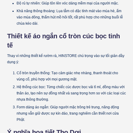
Độ rủ tự nhiên:
Giúp tôn lên vóc dáng mềm mại của người mặc.
Khả năng thông thoáng:
Lụa tằm có đặc tính mát vào mùa hè, ấm
vào mùa đông, thấm hút mồ hôi tốt, rất phù hợp cho những buổi lễ
chùa kéo dài.
Thiết kế áo ngắn cổ tròn cúc bọc tinh
tế
Thay vì những thiết kế rườm rà, HINSTORE chú trọng vào sự tối giản đầy
dụng ý:
Cổ tròn truyền thống:
Tạo cảm giác nhẹ nhàng, thanh thoát cho
vùng cổ, phù hợp với mọi gương mặt.
Hệ thống cúc bọc:
Từng chiếc cúc được bọc vải tỉ mỉ, đồng màu với
thân áo, tạo nên sự đồng nhất và sang trọng hơn so với các loại cúc
nhựa thông thường.
Form dáng áo ngắn:
Giúp người mặc trông trẻ trung, năng động
nhưng vẫn giữ được sự kín đáo, trang nghiêm cần thiết nơi cửa
Phật.
Ý nghĩa họa tiết Thọ Dơi