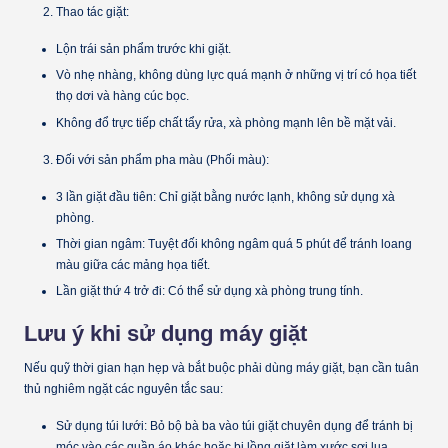
Thao tác giặt:
Lộn trái sản phẩm trước khi giặt.
Vò nhẹ nhàng, không dùng lực quá mạnh ở những vị trí có họa tiết
thọ dơi và hàng cúc bọc.
Không đổ trực tiếp chất tẩy rửa, xà phòng mạnh lên bề mặt vải.
Đối với sản phẩm pha màu (Phối màu):
3 lần giặt đầu tiên:
Chỉ giặt bằng nước lạnh, không sử dụng xà
phòng.
Thời gian ngâm:
Tuyệt đối không ngâm quá
5 phút
để tránh loang
màu giữa các mảng họa tiết.
Lần giặt thứ 4 trở đi:
Có thể sử dụng xà phòng trung tính.
Lưu ý khi sử dụng máy giặt
Nếu quỹ thời gian hạn hẹp và bắt buộc phải dùng máy giặt, bạn cần tuân
thủ nghiêm ngặt các nguyên tắc sau:
Sử dụng túi lưới:
Bỏ bộ bà ba vào túi giặt chuyên dụng để tránh bị
móc vào các quần áo khác hoặc bị lồng giặt làm xước sợi lụa.