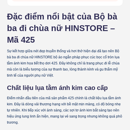
Đặc điểm nổi bật của Bộ bà
ba đi chùa nữ HINSTORE –
Mã 425
Sự kết hợp giữa nét đẹp truyền thống và hơi thở hiện đại đã tạo nên
Bộ
bà ba đi chùa nữ HINSTORE bộ áo ngắn pháp phục cúc bọc cổ tròn lụa
tằm ánh kim họa tiết thọ dơi 425
. Đây không chỉ là trang phục đi lễ chùa
mà còn là biểu tượng của sự thanh tao, lòng thành kính và gu thẩm mỹ
tinh tế của người phụ nữ Việt.
Chất liệu lụa tằm ánh kim cao cấp
Điểm nhấn đầu tiên của mã sản phẩm 425 chính là chất liệu
lụa tằm ánh
kim
. Đây là dòng vải thượng hạng với bề mặt mịn màng, có độ bóng nhẹ
tự nhiên. Khi tiếp xúc với ánh sáng, các sợi tơ ánh kim bắt sáng tạo nên
hiệu ứng lung linh ẩn hiện, mang lại vẻ sang trọng nhưng không quá phô
trương.