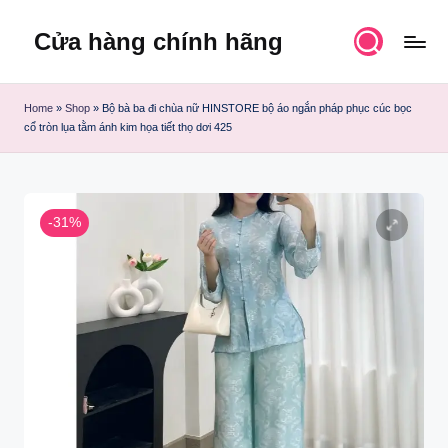
Cửa hàng chính hãng
Skip
to
content
Home
»
Shop
»
Bộ bà ba đi chùa nữ HINSTORE bộ áo ngắn pháp phục cúc bọc
cổ tròn lụa tằm ánh kim họa tiết thọ dơi 425
-31%