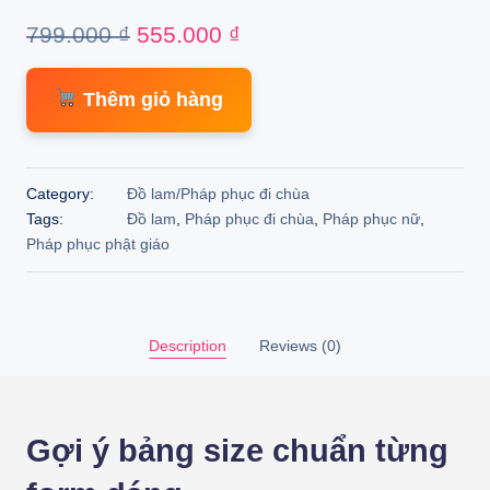
Original
Current
799.000
₫
555.000
₫
price
price
Thêm giỏ hàng
was:
is:
799.000 ₫.
555.000 ₫.
Category:
Đồ lam/Pháp phục đi chùa
Tags:
Đồ lam
,
Pháp phục đi chùa
,
Pháp phục nữ
,
Pháp phục phật giáo
Description
Reviews (0)
Gợi ý bảng size chuẩn từng