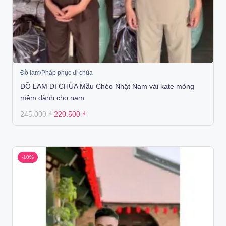
Đồ lam/Pháp phục đi chùa
ĐỒ LAM ĐI CHÙA Mẫu Chéo Nhật Nam vải kate mỏng
mềm dành cho nam
Original
Current
245.000
₫
220.500
₫
price
price
was:
is:
245.000 ₫.
220.500 ₫.
-10%