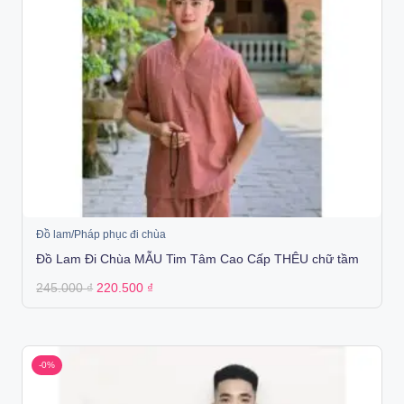
Đồ lam/Pháp phục đi chùa
Đồ Lam Đi Chùa MẪU Tim Tâm Cao Cấp THÊU chữ tầm
Original
Current
245.000
₫
220.500
₫
price
price
was:
is:
245.000 ₫.
220.500 ₫.
-0%