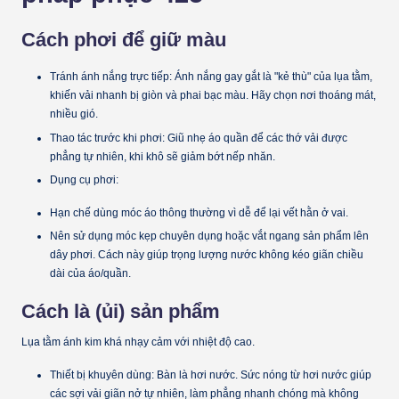
Cách phơi để giữ màu
Tránh ánh nắng trực tiếp:
Ánh nắng gay gắt là "kẻ thù" của lụa tằm,
khiến vải nhanh bị giòn và phai bạc màu. Hãy chọn nơi thoáng mát,
nhiều gió.
Thao tác trước khi phơi:
Giũ nhẹ áo quần để các thớ vải được
phẳng tự nhiên, khi khô sẽ giảm bớt nếp nhăn.
Dụng cụ phơi:
Hạn chế dùng móc áo thông thường vì dễ để lại vết hằn ở vai.
Nên sử dụng
móc kẹp chuyên dụng
hoặc
vắt ngang sản phẩm lên
dây phơi
. Cách này giúp trọng lượng nước không kéo giãn chiều
dài của áo/quần.
Cách là (ủi) sản phẩm
Lụa tằm ánh kim khá nhạy cảm với nhiệt độ cao.
Thiết bị khuyên dùng:
Bàn là hơi nước
. Sức nóng từ hơi nước giúp
các sợi vải giãn nở tự nhiên, làm phẳng nhanh chóng mà không