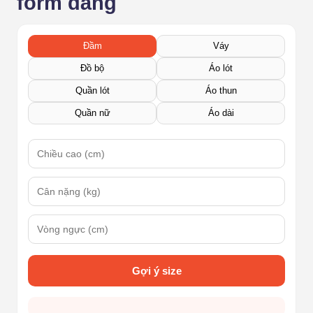
form dáng
Đầm
Váy
Đồ bộ
Áo lót
Quần lót
Áo thun
Quần nữ
Áo dài
Gợi ý size