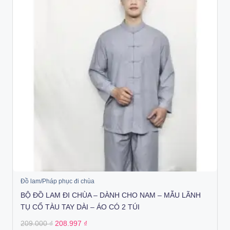
Đồ lam/Pháp phục đi chùa
BỘ ĐỒ LAM ĐI CHÙA – DÀNH CHO NAM – MẪU LÃNH
TỤ CỔ TÀU TAY DÀI – ÁO CÓ 2 TÚI
Original
Current
209.000
₫
208.997
₫
price
price