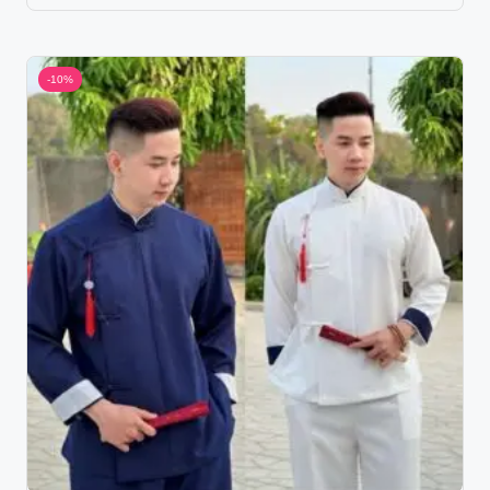
was:
is:
209.000 ₫.
208.997 ₫.
-10%