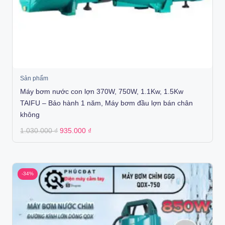
Sản phẩm
Máy bơm nước con lợn 370W, 750W, 1.1Kw, 1.5Kw
TAIFU – Bảo hành 1 năm, Máy bơm đầu lợn bán chân
không
Original
Current
1.030.000
₫
935.000
₫
price
price
was:
is:
1.030.000 ₫.
935.000 ₫.
-34%