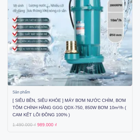
Sản phẩm
[ SIÊU BỀN, SIÊU KHỎE ] MÁY BƠM NƯỚC CHÌM, BƠM
TÕM CHÍNH HÃNG GGG QDX-750, 850W BƠM 10m³/h (
CAM KẾT LÕI ĐỒNG 100% )
Original
Current
1.490.000
₫
989.000
₫
price
price
was:
is:
1.490.000 ₫.
989.000 ₫.