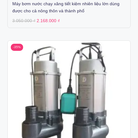
Máy bơm nước chạy xăng tiết kiệm nhiên liệu lớn dùng
được cho cả nông thôn và thành phố
Original
Current
3.050.000
₫
2.168.000
₫
price
price
was:
is:
3.050.000 ₫.
2.168.000 ₫.
-35%