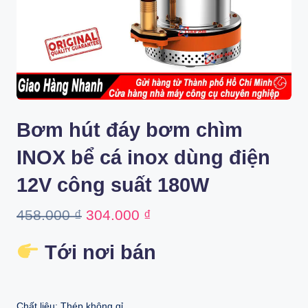
Bơm hút đáy bơm chìm
INOX bể cá inox dùng điện
12V công suất 180W
Original
Current
458.000
₫
304.000
₫
price
price
Tới nơi bán
was:
is:
458.000 ₫.
304.000 ₫.
Chất liệu: Thép không gỉ