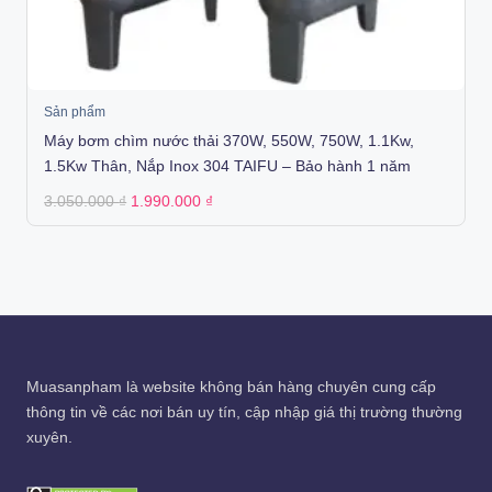
Sản phẩm
Máy bơm chìm nước thải 370W, 550W, 750W, 1.1Kw,
1.5Kw Thân, Nắp Inox 304 TAIFU – Bảo hành 1 năm
Original
Current
3.050.000
₫
1.990.000
₫
price
price
was:
is:
3.050.000 ₫.
1.990.000 ₫.
Muasanpham
là website không bán hàng chuyên cung cấp
thông tin về các nơi bán uy tín, cập nhập giá thị trường thường
xuyên.