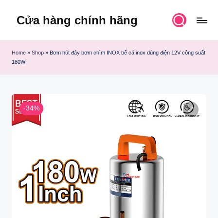
Cửa hàng chính hãng
Skip
to
content
Home
»
Shop
»
Bơm hút đáy bơm chìm INOX bể cá inox dùng điện 12V công suất
180W
-34%