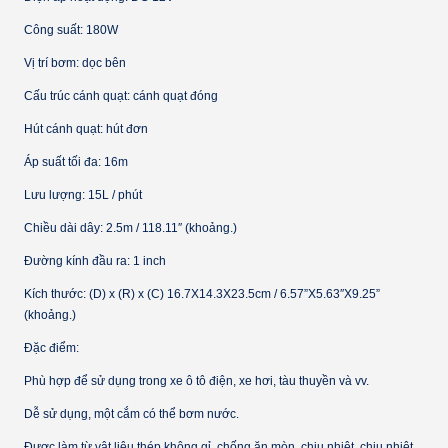
Công suất: 180W
Vị trí bơm: dọc bên
Cấu trúc cánh quạt: cánh quạt đóng
Hút cánh quạt: hút đơn
Áp suất tối đa: 16m
Lưu lượng: 15L / phút
Chiều dài dây: 2.5m / 118.11″ (khoảng.)
Đường kính đầu ra: 1 inch
Kích thước: (D) x (R) x (C) 16.7X14.3X23.5cm / 6.57”X5.63″X9.25”
(khoảng.)
Đặc điểm:
Phù hợp để sử dụng trong xe ô tô điện, xe hơi, tàu thuyền và vv.
Dễ sử dụng, một cắm có thể bơm nước.
Được làm từ vật liệu thép không gỉ, chống ăn mòn, chịu nhiệt, chịu nhiệt