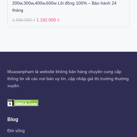
200w,300w,400w,600w Lõi đồng 100% – Bảo hành 24
tháng
Original
Current
1.696.000
₫
1.192.000
₫
price
price
was:
is:
1.696.000 ₫.
1.192.000 ₫.
Muasanpham
là website không bán hàng chuyên cung cấp
thông tin về các nơi bán uy tín, cập nhập giá thị trường thường
xuyên.
Blog
Đời sống