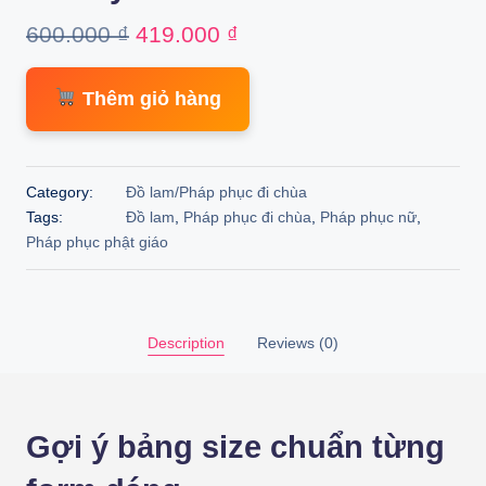
Original
Current
600.000
₫
419.000
₫
price
price
Thêm giỏ hàng
was:
is:
600.000 ₫.
419.000 ₫.
Category:
Đồ lam/Pháp phục đi chùa
Tags:
Đồ lam
,
Pháp phục đi chùa
,
Pháp phục nữ
,
Pháp phục phật giáo
Description
Reviews (0)
Gợi ý bảng size chuẩn từng