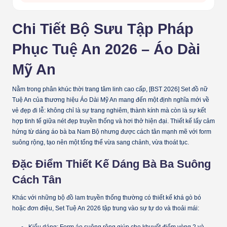
Chi Tiết Bộ Sưu Tập Pháp
Phục Tuệ An 2026 – Áo Dài
Mỹ An
Nằm trong phân khúc thời trang tâm linh cao cấp,
[BST 2026] Set đồ nữ
Tuệ An
của thương hiệu Áo Dài Mỹ An mang đến một định nghĩa mới về
vẻ đẹp đi lễ: không chỉ là sự trang nghiêm, thành kính mà còn là sự kết
hợp tinh tế giữa nét đẹp truyền thống và hơi thở hiện đại. Thiết kế lấy cảm
hứng từ dáng áo bà ba Nam Bộ nhưng được cách tân mạnh mẽ với form
suông rộng, tạo nên một tổng thể vừa sang chảnh, vừa thoát tục.
Đặc Điểm Thiết Kế Dáng Bà Ba Suông
Cách Tân
Khác với những bộ đồ lam truyền thống thường có thiết kế khá gò bó
hoặc đơn điệu,
Set Tuệ An 2026
tập trung vào sự tự do và thoải mái:
Kiểu dáng:
Form áo suông rộng giúp che khuyết điểm vòng 2 và