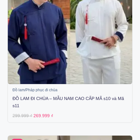
Đồ lam/Pháp phục đi chùa
ĐỒ LAM ĐI CHÙA – MẪU NAM CAO CẤP MÃ s10 và Mã
s11
Original
Current
299.999
₫
269.999
₫
price
price
was:
is:
299.999 ₫.
269.999 ₫.