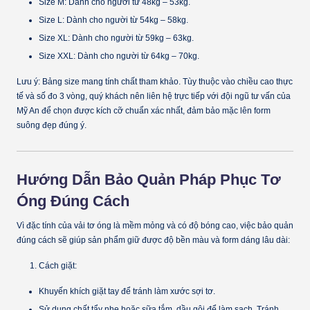
Size M:
Dành cho người từ 48kg – 53kg.
Size L:
Dành cho người từ 54kg – 58kg.
Size XL:
Dành cho người từ 59kg – 63kg.
Size XXL:
Dành cho người từ 64kg – 70kg.
Lưu ý:
Bảng size mang tính chất tham khảo. Tùy thuộc vào chiều cao thực
tế và số đo 3 vòng, quý khách nên liên hệ trực tiếp với đội ngũ tư vấn của
Mỹ An để chọn được kích cỡ chuẩn xác nhất, đảm bảo mặc lên form
suông đẹp đúng ý.
Hướng Dẫn Bảo Quản Pháp Phục Tơ
Óng Đúng Cách
Vì đặc tính của vải tơ óng là mềm mỏng và có độ bóng cao, việc bảo quản
đúng cách sẽ giúp sản phẩm giữ được độ bền màu và form dáng lâu dài:
Cách giặt:
Khuyến khích
giặt tay
để tránh làm xước sợi tơ.
Sử dụng chất tẩy nhẹ hoặc sữa tắm, dầu gội để làm sạch. Tránh