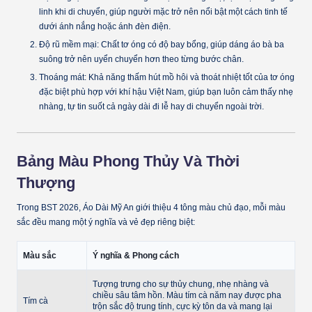
linh khi di chuyển, giúp người mặc trở nên nổi bật một cách tinh tế
dưới ánh nắng hoặc ánh đèn điện.
Độ rũ mềm mại:
Chất tơ óng có độ bay bổng, giúp dáng áo bà ba
suông trở nên uyển chuyển hơn theo từng bước chân.
Thoáng mát:
Khả năng thấm hút mồ hôi và thoát nhiệt tốt của tơ óng
đặc biệt phù hợp với khí hậu Việt Nam, giúp bạn luôn cảm thấy nhẹ
nhàng, tự tin suốt cả ngày dài đi lễ hay di chuyển ngoài trời.
Bảng Màu Phong Thủy Và Thời
Thượng
Trong BST 2026, Áo Dài Mỹ An giới thiệu 4 tông màu chủ đạo, mỗi màu
sắc đều mang một ý nghĩa và vẻ đẹp riêng biệt:
Màu sắc
Ý nghĩa & Phong cách
Tượng trưng cho sự thủy chung, nhẹ nhàng và
chiều sâu tâm hồn. Màu tím cà năm nay được pha
Tím cà
trộn sắc độ trung tính, cực kỳ tôn da và mang lại