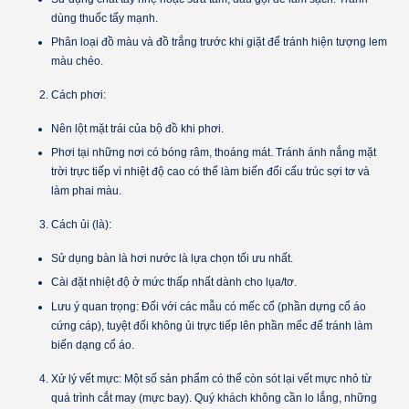
dùng thuốc tẩy mạnh.
Phân loại đồ màu và đồ trắng trước khi giặt để tránh hiện tượng lem
màu chéo.
Cách phơi:
Nên lột mặt trái của bộ đồ khi phơi.
Phơi tại những nơi có bóng râm, thoáng mát. Tránh ánh nắng mặt
trời trực tiếp vì nhiệt độ cao có thể làm biến đổi cấu trúc sợi tơ và
làm phai màu.
Cách ủi (là):
Sử dụng
bàn là hơi nước
là lựa chọn tối ưu nhất.
Cài đặt nhiệt độ ở mức thấp nhất dành cho lụa/tơ.
Lưu ý quan trọng:
Đối với các mẫu có mếc cổ (phần dựng cổ áo
cứng cáp), tuyệt đối không ủi trực tiếp lên phần mếc để tránh làm
biến dạng cổ áo.
Xử lý vết mực:
Một số sản phẩm có thể còn sót lại vết mực nhỏ từ
quá trình cắt may (mực bay). Quý khách không cần lo lắng, những