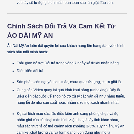
vết này sẽ tự động biến mất hoàn toàn sau lần giặt đầu tiên.
Chính Sách Đổi Trả Và Cam Kết Từ
ÁO DÀI MỸ AN
Áo Dài Mỹ An luôn đặt quyền lợi của khách hàng lên hàng đầu với chính
sách hậu mãi minh bạch:
Thời gian hỗ trợ:
Đổi trả trong vòng
7 ngày
kể từ khi nhận hàng.
Điều kiện đổi trả:
Sản phẩm còn nguyên tem mác, chưa qua sử dụng, chưa giặt là.
Cung cấp
Video quay lại quá trình khui hàng
(unboxing). Đây là
điều kiện bắt buộc để shop hỗ trợ xử lý các vấn đề như hàng thiếu,
hàng lỗi do nhà sản xuất hoặc nhầm size một cách nhanh nhất.
Độ sai lệch màu sắc:
Do điều kiện ánh sáng phòng chụp và độ
phân giải của các loại màn hình điện thoại/máy tính khác nhau,
màu sắc thực tế có thể chênh lệch khoảng
3-5%
. Tuy nhiên, Mỹ An
cam kết chất lượng vải và form dáng luôn đúng như mô tả.