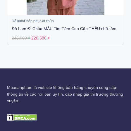
Đồ lam/Pháp phục đi chùa
Đồ Lam Đi Chùa MẪU Tim Tâm Cao Cấp THÊU chữ tầm
Original
Current
245.000
₫
220.500
₫
price
price
was:
is:
245.000 ₫.
220.500 ₫.
Muasanpham
là website không bán hàng chuyên cung cấp
thông tin về các nơi bán uy tín, cập nhập giá thị trường thường
xuyên.