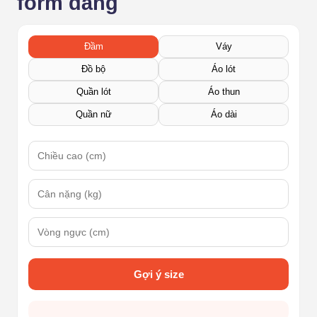
form dáng
Đầm
Váy
Đồ bộ
Áo lót
Quần lót
Áo thun
Quần nữ
Áo dài
Gợi ý size