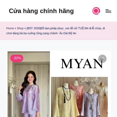
Cửa hàng chính hãng
Skip
to
content
Home
»
Shop
»
[BST 2026]Đồ lam,pháp phục, set đồ nữ TUỆ AN đi lễ chùa, đi
chơi dáng bà ba suông rộng,sang chảnh- Áo Dài Mỹ An
-30%