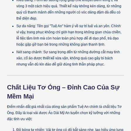
vòng 3 một cách hiệu quả. Thiết kế này không kén dáng, từ những
quý cô thanh mảnh đến những người có vóc dáng đậm đà đều có
thể diện đẹp.
Sự đa năng:
Tên gọi "Tuệ An" hàm ý về sự trí tuệ và an yên. Chính
vì vậy, trang phục không chỉ giới hạn trong không gian chùa chiền,
lễ tiệc tâm linh mà còn hoàn toàn phù hợp để đi dạo phố, trà đạo
hoặc gặp gỡ bạn bè trong những không gian thanh tịnh.
Nét sang chảnh:
Sự sang trọng đến từ những đường cắt may tinh
xảo, cổ áo được thiết kế vừa vặn, không quá cao gây bí bách
nhưng vẫn đủ kín đáo để giữ đúng tinh thần pháp phục.
Chất Liệu Tơ Óng – Đỉnh Cao Của Sự
Mềm Mại
Điểm nhấn đắt giá nhất của dòng sản phẩm Tuệ An chính là chất liệu
Tơ
Óng
. Đây là loại vải được Áo Dài Mỹ An tuyển chọn kỹ lưỡng với những
đặc tính ưu việt:
Độ bóng tự nhiên:
Vải tơ óng có độ bắt sáng nhẹ, tạo hiệu ứng lung