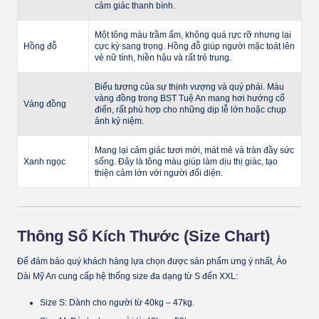
cảm giác thanh bình.
Một tông màu trầm ấm, không quá rực rỡ nhưng lại
Hồng đỗ
cực kỳ sang trọng. Hồng đỗ giúp người mặc toát lên
vẻ nữ tính, hiền hậu và rất trẻ trung.
Biểu tượng của sự thịnh vượng và quý phái. Màu
vàng đồng trong BST Tuệ An mang hơi hướng cổ
Vàng đồng
điển, rất phù hợp cho những dịp lễ lớn hoặc chụp
ảnh kỷ niệm.
Mang lại cảm giác tươi mới, mát mẻ và tràn đầy sức
Xanh ngọc
sống. Đây là tông màu giúp làm dịu thị giác, tạo
thiện cảm lớn với người đối diện.
Thông Số Kích Thước (Size Chart)
Để đảm bảo quý khách hàng lựa chọn được sản phẩm ưng ý nhất, Áo
Dài Mỹ An cung cấp hệ thống size đa dạng từ S đến XXL:
Size S:
Dành cho người từ 40kg – 47kg.