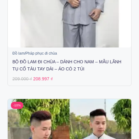
Đồ lam/Pháp phục đi chùa
BỘ ĐỒ LAM ĐI CHÙA – DÀNH CHO NAM – MẪU LÃNH
TỤ CỔ TÀU TAY DÀI – ÁO CÓ 2 TÚI
Original
Current
209.000
₫
208.997
₫
price
price
was:
is:
209.000 ₫.
208.997 ₫.
-10%