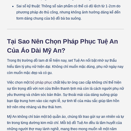
Sai số kỹ thuật:
Thông số sản phẩm có thể có độ lệch từ
1-2cm
do
phương pháp đo thủ công, nhưng không ảnh hưởng đáng kể đến
form dáng chung của bộ đồ bà ba suông.
Tại Sao Nên Chọn Pháp Phục Tuệ An
Của Áo Dài Mỹ An?
Trong thị trường đồ lam đi lễ hiện nay, set Tuệ An nổi bật nhờ sự thấu
hiểu tâm lý phụ nữ hiện đại. Không chỉ muốn mặc đúng, phụ nữ ngày nay
còn muốn mặc đẹp và có gu.
Việc chọn một
bộ pháp phục
chất liệu tơ óng cao cấp không chỉ thể hiện
sự tôn trọng đối với nơi cửa thiền thanh tịnh mà còn là cách người phụ nữ
yêu thương và chăm sóc bản thân. Sự thoải mái của dáng suông giúp
bạn tập trung hơn vào các nghi lễ, sự tinh tế của màu sắc giúp tâm hồn
trở nên nhẹ nhàng và thư thái hơn.
Mỹ An không chỉ bán một bộ quần áo, chúng tôi trao gửi sự an nhiên và tự
tin trong từng đường kim mũi chỉ. Mỗi bộ đồ Tuệ An đều là tâm huyết của
những người thợ may lành nghề, mang theo mong muốn về một năm