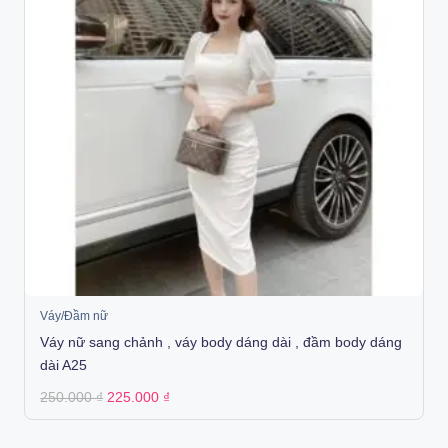
Váy/Đầm nữ
Váy nữ sang chảnh , váy body dáng dài , đầm body dáng
dài A25
Original
Current
250.000
₫
225.000
₫
price
price
was:
is:
250.000 ₫.
225.000 ₫.