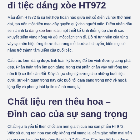
đi tiệc dáng xòe HT972
Mẫu đầm HT972 là sự kết hợp hoàn hảo giữa nét cổ điển và hơi thở hiện
đại, tạo nên một diện mạo đầy quyền quý cho người mặc. Điểm nhấn đầu
tiên chính là
dáng xòe form dài
, một thiết kế kinh điển giúp che đi các
khuyết điểm vùng hông và đùi một cách tinh tế. Độ rủ tự nhiên của tùng
váy tạo nên hiệu ứng thướt tha trong mỗi bước di chuyển, biến mọi cô
nàng trở thành tâm điểm của buổi tiệc.
Cấu trúc form dáng được tính toán kỹ lưỡng để tôn vinh đường cong phái
đẹp. Phần thân trên ôm gọn gàng, trong khi phần chân váy mở rộng tạo
nên tỉ lệ cơ thể cân đối. Đây là lựa chọn lý tưởng cho những buổi tiệc
cưới, sự kiện quan trọng hay các buổi tối gala sang trọng nhờ vẻ ngoài
lộng lẫy và phong thái tự tin mà nó mang lại.
Chất liệu ren thêu hoa –
Đỉnh cao của sự sang trọng
Chất liệu là yếu tố then chốt làm nên giá trị của mã sản phẩm HT972.
Việc sử dụng
ren hoa cao cấp
không chỉ mang lại cảm giác mềm mại trên
da mà còn tạo nên hiệu ứng thị giác 3D độc đáo. Các họa tiết hoa được