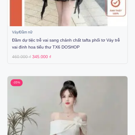
Váy/Đầm nữ
Đầm dự tiệc trễ vai sang chảnh chất tafta phối tơ Váy trễ
vai đính hoa tiểu thư TX6 DOSHOP
Original
Current
460.000
₫
345.000
₫
price
price
was:
is:
460.000 ₫.
345.000 ₫.
-35%