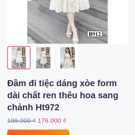
Đầm đi tiệc dáng xòe form
dài chất ren thêu hoa sang
chảnh Ht972
Original
Current
199.000
₫
176.000
₫
price
price