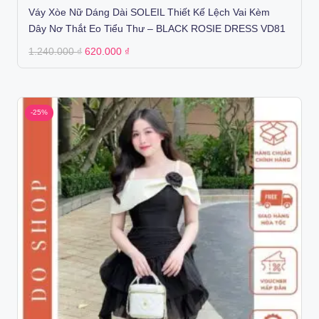
Váy Xòe Nữ Dáng Dài SOLEIL Thiết Kế Lệch Vai Kèm
Dây Nơ Thắt Eo Tiểu Thư – BLACK ROSIE DRESS VD81
Original
Current
1.240.000
₫
620.000
₫
price
price
was:
is:
1.240.000 ₫.
620.000 ₫.
-25%