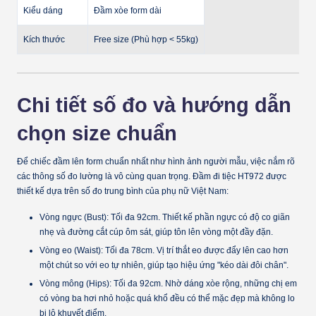
Kiểu dáng
Đầm xòe form dài
Kích thước
Free size (Phù hợp < 55kg)
Chi tiết số đo và hướng dẫn
chọn size chuẩn
Để chiếc đầm lên form chuẩn nhất như hình ảnh người mẫu, việc nắm rõ
các thông số đo lường là vô cùng quan trọng. Đầm đi tiệc HT972 được
thiết kế dựa trên số đo trung bình của phụ nữ Việt Nam:
Vòng ngực (Bust):
Tối đa 92cm. Thiết kế phần ngực có độ co giãn
nhẹ và đường cắt cúp ôm sát, giúp tôn lên vòng một đầy đặn.
Vòng eo (Waist):
Tối đa 78cm. Vị trí thắt eo được đẩy lên cao hơn
một chút so với eo tự nhiên, giúp tạo hiệu ứng "kéo dài đôi chân".
Vòng mông (Hips):
Tối đa 92cm. Nhờ dáng xòe rộng, những chị em
có vòng ba hơi nhỏ hoặc quá khổ đều có thể mặc đẹp mà không lo
bị lộ khuyết điểm.