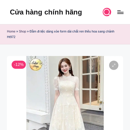
Cửa hàng chính hãng
Skip
to
content
Home
»
Shop
»
Đầm đi tiệc dáng xòe form dài chất ren thêu hoa sang chảnh
Ht972
-12%