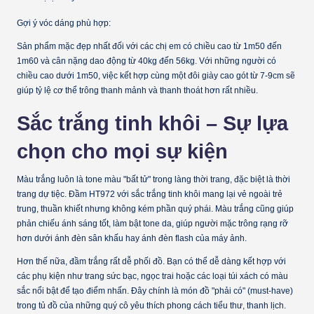
Gợi ý vóc dáng phù hợp:
Sản phẩm mặc đẹp nhất đối với các chị em có chiều cao từ
1m50 đến
1m60
và cân nặng dao động từ
40kg đến 56kg
. Với những người có
chiều cao dưới 1m50, việc kết hợp cùng một đôi giày cao gót từ 7-9cm sẽ
giúp tỷ lệ cơ thể trông thanh mảnh và thanh thoát hơn rất nhiều.
Sắc trắng tinh khôi – Sự lựa
chọn cho mọi sự kiện
Màu trắng luôn là tone màu "bất tử" trong làng thời trang, đặc biệt là thời
trang dự tiệc. Đầm HT972 với sắc trắng tinh khôi mang lại vẻ ngoài trẻ
trung, thuần khiết nhưng không kém phần quý phái. Màu trắng cũng giúp
phản chiếu ánh sáng tốt, làm bật tone da, giúp người mặc trông rạng rỡ
hơn dưới ánh đèn sân khấu hay ánh đèn flash của máy ảnh.
Hơn thế nữa, đầm trắng rất dễ phối đồ. Bạn có thể dễ dàng kết hợp với
các phụ kiện như trang sức bạc, ngọc trai hoặc các loại túi xách có màu
sắc nổi bật để tạo điểm nhấn. Đây chính là món đồ "phải có" (must-have)
trong tủ đồ của những quý cô yêu thích phong cách tiểu thư, thanh lịch.