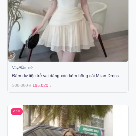
Váy/Đầm nữ
Đầm dự tiệc trễ vai dáng xòe kèm bông cài Miian Dress
Original
Current
300.000
₫
195.020
₫
price
price
was:
is:
300.000 ₫.
195.020 ₫.
-10%