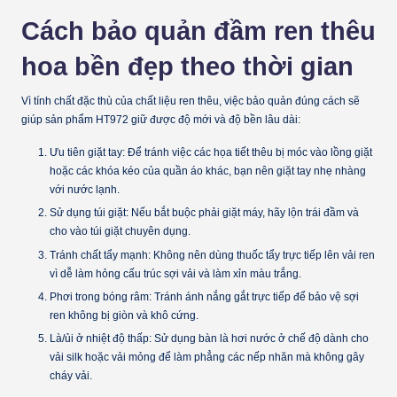
Cách bảo quản đầm ren thêu
hoa bền đẹp theo thời gian
Vì tính chất đặc thù của chất liệu ren thêu, việc bảo quản đúng cách sẽ
giúp sản phẩm HT972 giữ được độ mới và độ bền lâu dài:
Ưu tiên giặt tay:
Để tránh việc các họa tiết thêu bị móc vào lồng giặt
hoặc các khóa kéo của quần áo khác, bạn nên giặt tay nhẹ nhàng
với nước lạnh.
Sử dụng túi giặt:
Nếu bắt buộc phải giặt máy, hãy lộn trái đầm và
cho vào túi giặt chuyên dụng.
Tránh chất tẩy mạnh:
Không nên dùng thuốc tẩy trực tiếp lên vải ren
vì dễ làm hỏng cấu trúc sợi vải và làm xỉn màu trắng.
Phơi trong bóng râm:
Tránh ánh nắng gắt trực tiếp để bảo vệ sợi
ren không bị giòn và khô cứng.
Là/ủi ở nhiệt độ thấp:
Sử dụng bàn là hơi nước ở chế độ dành cho
vải silk hoặc vải mỏng để làm phẳng các nếp nhăn mà không gây
cháy vải.