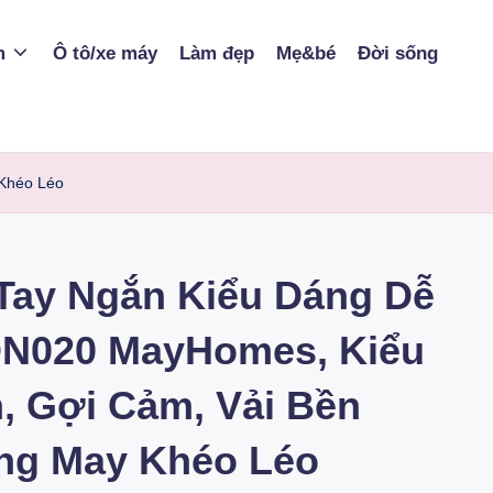
m
Ô tô/xe máy
Làm đẹp
Mẹ&bé
Đời sống
Khéo Léo
Tay Ngắn Kiểu Dáng Dễ
N020 MayHomes, Kiểu
, Gợi Cảm, Vải Bền
ng May Khéo Léo