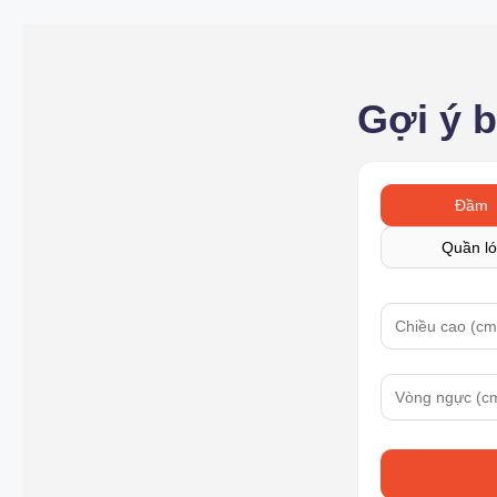
Gợi ý 
Đầm
Quần ló