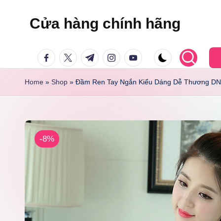
Cửa hàng chính hãng
Skip
to
facebook.com
twitter.com
t.me
instagram.com
youtube.com
content
Home
»
Shop
»
Đầm Ren Tay Ngắn Kiểu Dáng Dễ Thương DN0
-8%