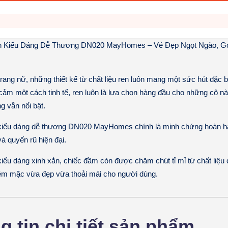
 Kiểu Dáng Dễ Thương DN020 MayHomes – Vẻ Đẹp Ngọt Ngào, Gợ
 trang nữ, những thiết kế từ chất liệu ren luôn mang một sức hút đặc
 cảm một cách tinh tế, ren luôn là lựa chọn hàng đầu cho những cô n
g vẫn nổi bật.
iểu dáng dễ thương DN020 MayHomes
chính là minh chứng hoàn h
à quyến rũ hiện đại.
iểu dáng xinh xắn, chiếc đầm còn được chăm chút tỉ mỉ từ chất liệ
iệm mặc vừa đẹp vừa thoải mái cho người dùng.
g tin chi tiết sản phẩm