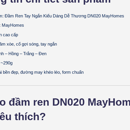
m:
Đầm Ren Tay Ngắn Kiểu Dáng Dễ Thương DN020 MayHomes
:
MayHomes
 cao cấp
m xòe, cổ gợi sóng, tay ngắn
h – Hồng – Trắng – Đen
~290g
i bền đẹp, đường may khéo léo, form chuẩn
sao đầm ren DN020 MayHo
êu thích?