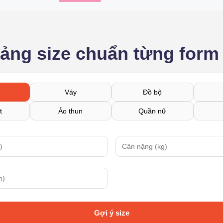
bảng size chuẩn từng form
Váy
Đồ bộ
t
Áo thun
Quần nữ
Gợi ý size