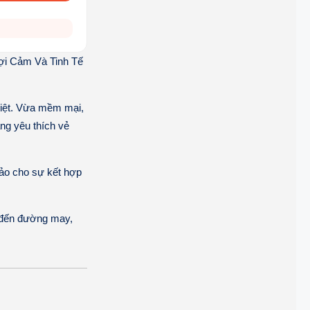
i Cảm Và Tinh Tế
 biệt. Vừa mềm mại,
àng yêu thích vẻ
ảo cho sự kết hợp
u đến đường may,