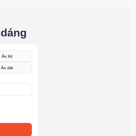
 dáng
Áo lót
Áo dài