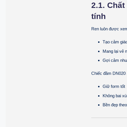
2.1. Chất
tính
Ren luôn được xem l
Tạo cảm giá
Mang lại vẻ 
Gợi cảm như
Chiếc đầm DN020 s
Giữ form tốt
Không bai xù
Bền đẹp theo