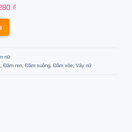
nal
Current
280
₫
price
g
is:
000 ₫.
146.280 ₫.
m nữ
ữ
,
Đầm ren
,
Đầm suông
,
Đầm xòe
,
Váy nữ