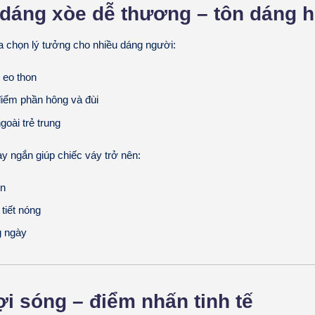
u dáng xòe dễ thương – tôn dáng 
a chọn lý tưởng cho nhiều dáng người:
 eo thon
iểm phần hông và đùi
goài trẻ trung
ay ngắn giúp chiếc váy trở nên:
ơn
tiết nóng
 ngày
ợi sóng – điểm nhấn tinh tế