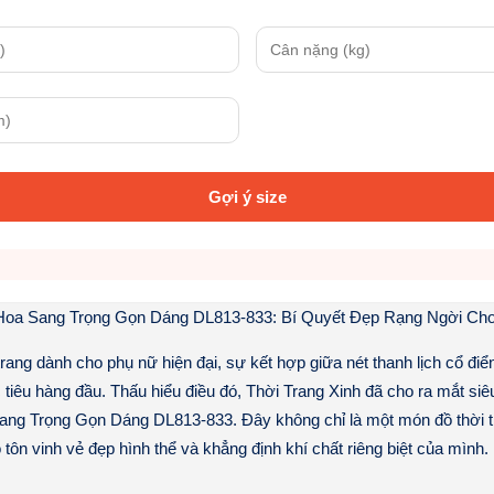
Gợi ý size
Hoa Sang Trọng Gọn Dáng DL813-833: Bí Quyết Đẹp Rạng Ngời Cho
 trang dành cho phụ nữ hiện đại, sự kết hợp giữa nét thanh lịch cổ điể
 tiêu hàng đầu. Thấu hiểu điều đó,
Thời Trang Xinh
đã cho ra mắt si
Sang Trọng Gọn Dáng DL813-833
. Đây không chỉ là một món đồ thời 
 tôn vinh vẻ đẹp hình thể và khẳng định khí chất riêng biệt của mình.