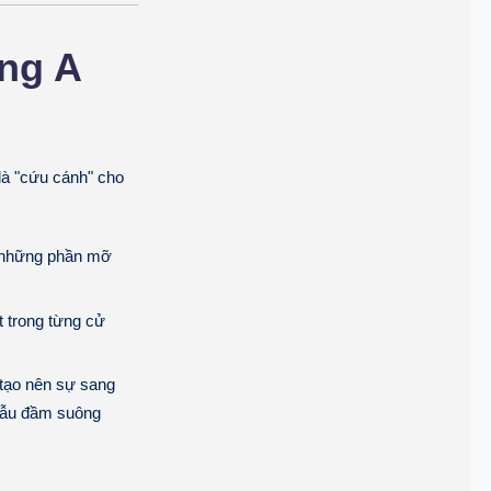
ng A
là "cứu cánh" cho
i những phần mỡ
 trong từng cử
 tạo nên sự sang
 mẫu đầm suông