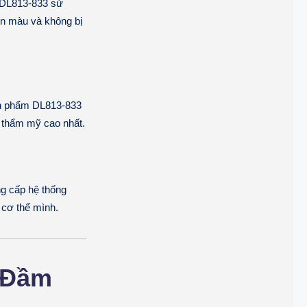
m DL813-833 sử
ền màu và không bị
sản phẩm DL813-833
 thẩm mỹ cao nhất.
ng cấp hệ thống
 cơ thể mình.
 Đầm