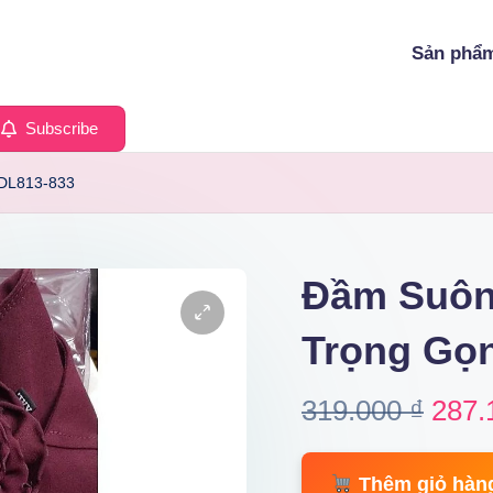
Sản phẩ
Subscribe
 DL813-833
Đầm Suôn
Trọng Gọ
Origi
319.000
₫
287.
price
Thêm giỏ hàn