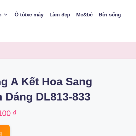
m
Ô tô/xe máy
Làm đẹp
Mẹ&bé
Đời sống
g A Kết Hoa Sang
n Dáng DL813-833
nal
Current
100
₫
price
g