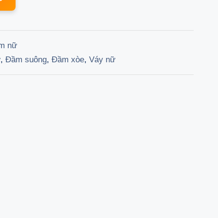
is:
000 ₫.
287.100 ₫.
m nữ
ữ
,
Đầm suông
,
Đầm xòe
,
Váy nữ