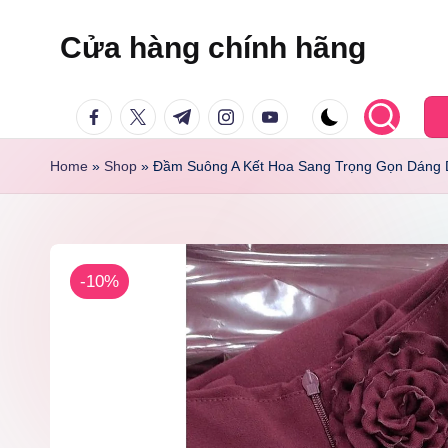
Cửa hàng chính hãng
Skip
to
facebook.com
twitter.com
t.me
instagram.com
youtube.com
content
Home
»
Shop
»
Đầm Suông A Kết Hoa Sang Trọng Gọn Dáng
-10%