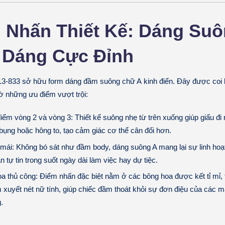
m Nhấn Thiết Kế: Dáng Suô
 Dáng Cực Đỉnh
3-833 sở hữu form dáng
đầm suông chữ A
kinh điển. Đây được coi 
 những ưu điểm vượt trội:
iểm vòng 2 và vòng 3:
Thiết kế suông nhẹ từ trên xuống giúp giấu đ
bụng hoặc hông to, tạo cảm giác cơ thể cân đối hơn.
 mái:
Không bó sát như đầm body, dáng suông A mang lại sự linh hoạt
n tự tin trong suốt ngày dài làm việc hay dự tiệc.
hoa thủ công:
Điểm nhấn đặc biệt nằm ở các bông hoa được kết tỉ mỉ,
m xuyết nét nữ tính, giúp chiếc đầm thoát khỏi sự đơn điệu của các
.