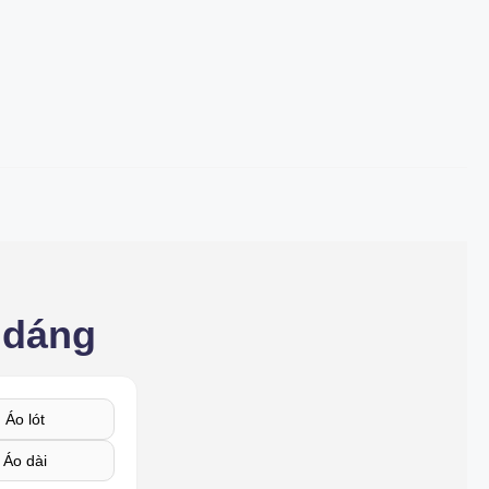
 dáng
Áo lót
Áo dài