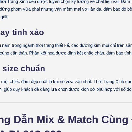
hời Trang Xinh đều được tuyển chọn kỹ lưỡng về chất liệu vải. Đầ
độ đứng phom vừa phải nhưng vẫn mềm mại với làn da, đảm bảo độ b
giặt.
y tinh xảo
u năm trong ngành thời trang thiết kế, các đường kim mũi chỉ trên 
cùng cẩn thận. Phần kết hoa được đính kết chắc chắn, đảm bảo tính
 size chuẩn
g một chiếc đầm đẹp nhất là khi nó vừa vặn nhất. Thời Trang Xinh cu
n, giúp quý khách dễ dàng lựa chọn được kích cỡ phù hợp với số đo
ng Dẫn Mix & Match Cùng