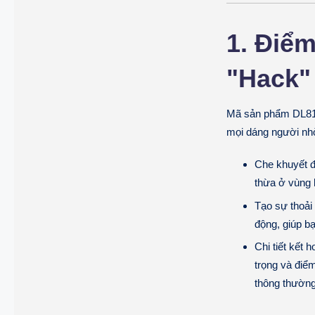
1. Điể
"Hack"
Mã sản phẩm DL81
mọi dáng người nhờ
Che khuyết đ
thừa ở vùng 
Tạo sự thoải
động, giúp bạ
Chi tiết kết 
trọng và điể
thông thường