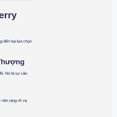
erry
g đến hai lựa chọn
 Thượng
ô. Nó là sự cân
 nên rạng rỡ và