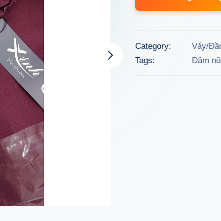
was:
319.
Category:
Váy/Đầ
Tags:
Đầm n