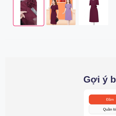
Gợi ý 
Đầm
Quần ló