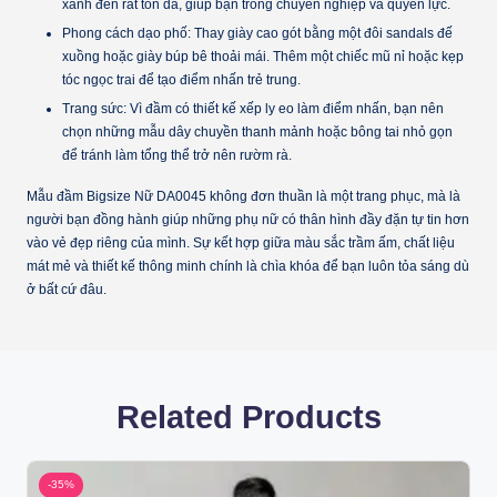
xanh đen rất tôn da, giúp bạn trông chuyên nghiệp và quyền lực.
Phong cách dạo phố:
Thay giày cao gót bằng một đôi sandals đế
xuồng hoặc giày búp bê thoải mái. Thêm một chiếc mũ nỉ hoặc kẹp
tóc ngọc trai để tạo điểm nhấn trẻ trung.
Trang sức:
Vì đầm có thiết kế xếp ly eo làm điểm nhấn, bạn nên
chọn những mẫu dây chuyền thanh mảnh hoặc bông tai nhỏ gọn
để tránh làm tổng thể trở nên rườm rà.
Mẫu đầm
Bigsize Nữ DA0045
không đơn thuần là một trang phục, mà là
người bạn đồng hành giúp những phụ nữ có thân hình đầy đặn tự tin hơn
vào vẻ đẹp riêng của mình. Sự kết hợp giữa màu sắc trầm ấm, chất liệu
mát mẻ và thiết kế thông minh chính là chìa khóa để bạn luôn tỏa sáng dù
ở bất cứ đâu.
Related Products
-35%