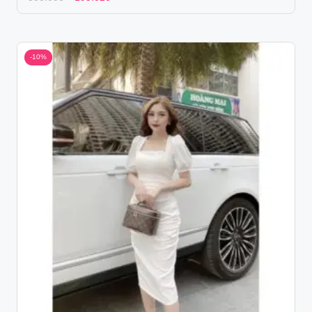
price
price
was:
is:
300.000 ₫.
195.020 ₫.
-10%