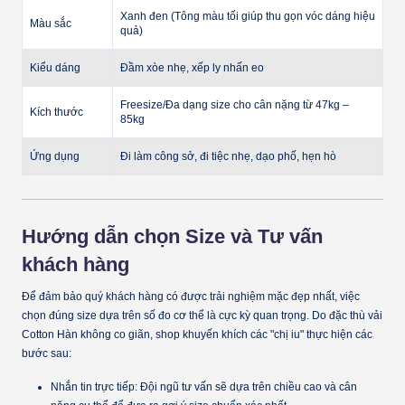
Xanh đen (Tông màu tối giúp thu gọn vóc dáng hiệu
Màu sắc
quả)
Kiểu dáng
Đầm xòe nhẹ, xếp ly nhấn eo
Freesize/Đa dạng size cho cân nặng từ 47kg –
Kích thước
85kg
Ứng dụng
Đi làm công sở, đi tiệc nhẹ, dạo phố, hẹn hò
Hướng dẫn chọn Size và Tư vấn
khách hàng
Để đảm bảo quý khách hàng có được trải nghiệm mặc đẹp nhất, việc
chọn đúng size dựa trên số đo cơ thể là cực kỳ quan trọng. Do đặc thù vải
Cotton Hàn không co giãn, shop khuyến khích các "chị iu" thực hiện các
bước sau:
Nhắn tin trực tiếp:
Đội ngũ tư vấn sẽ dựa trên chiều cao và cân