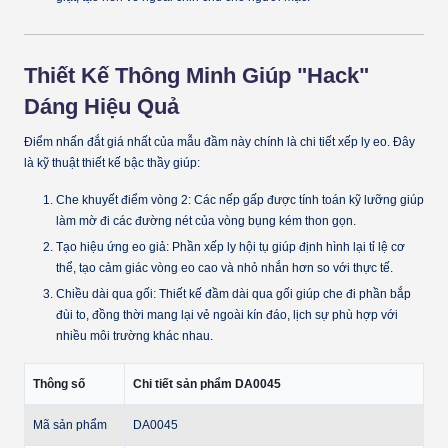
Thiết Kế Thông Minh Giúp "Hack"
Dáng Hiệu Quả
Điểm nhấn đắt giá nhất của mẫu đầm này chính là chi tiết
xếp ly eo
. Đây
là kỹ thuật thiết kế bậc thầy giúp:
Che khuyết điểm vòng 2:
Các nếp gấp được tính toán kỹ lưỡng giúp
làm mờ đi các đường nét của vòng bụng kém thon gọn.
Tạo hiệu ứng eo giả:
Phần xếp ly hội tụ giúp định hình lại tỉ lệ cơ
thể, tạo cảm giác vòng eo cao và nhỏ nhắn hơn so với thực tế.
Chiều dài qua gối:
Thiết kế đầm dài qua gối giúp che đi phần bắp
đùi to, đồng thời mang lại vẻ ngoài kín đáo, lịch sự phù hợp với
nhiều môi trường khác nhau.
Thông số
Chi tiết sản phẩm DA0045
Mã sản phẩm
DA0045