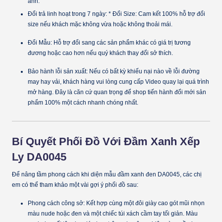
ảnh.
Đổi trả linh hoạt trong 7 ngày:
*
Đổi Size:
Cam kết 100% hỗ trợ đổi
size nếu khách mặc không vừa hoặc không thoải mái.
Đổi Mẫu:
Hỗ trợ đổi sang các sản phẩm khác có giá trị tương
đương hoặc cao hơn nếu quý khách thay đổi sở thích.
Bảo hành lỗi sản xuất:
Nếu có bất kỳ khiếu nại nào về lỗi đường
may hay vải, khách hàng vui lòng cung cấp
Video quay lại quá trình
mở hàng
. Đây là căn cứ quan trọng để shop tiến hành đổi mới sản
phẩm 100% một cách nhanh chóng nhất.
Bí Quyết Phối Đồ Với Đầm Xanh Xếp
Ly DA0045
Để nâng tầm phong cách khi diện mẫu đầm xanh đen DA0045, các chị
em có thể tham khảo một vài gợi ý phối đồ sau:
Phong cách công sở:
Kết hợp cùng một đôi giày cao gót mũi nhọn
màu nude hoặc đen và một chiếc túi xách cầm tay tối giản. Màu