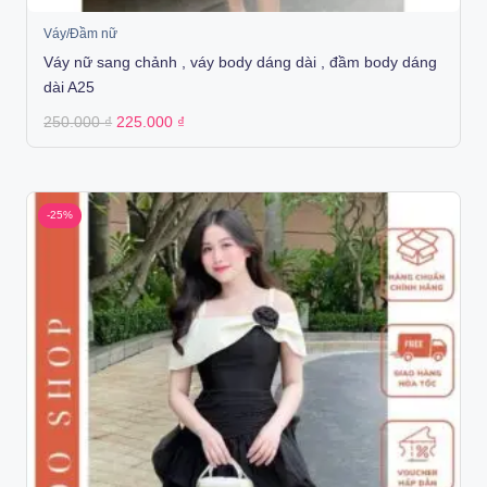
Váy/Đầm nữ
Váy nữ sang chảnh , váy body dáng dài , đầm body dáng
dài A25
Original
Current
250.000
₫
225.000
₫
price
price
was:
is:
250.000 ₫.
225.000 ₫.
-25%