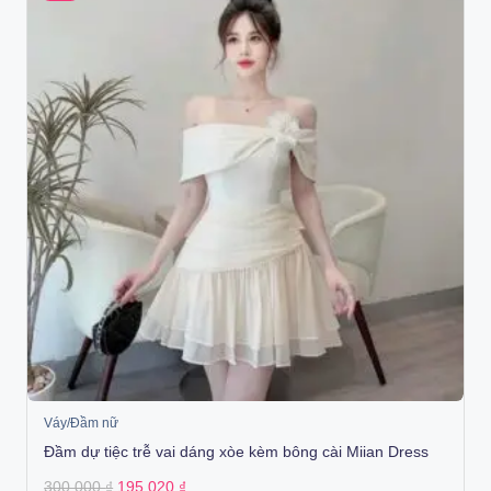
Váy/Đầm nữ
Đầm dự tiệc trễ vai dáng xòe kèm bông cài Miian Dress
Original
Current
300.000
₫
195.020
₫