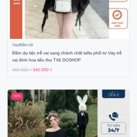
Váy/Đầm nữ
Đầm dự tiệc trễ vai sang chảnh chất tafta phối tơ Váy trễ
vai đính hoa tiểu thư TX6 DOSHOP
Original
Current
460.000
₫
345.000
₫
price
price
was:
is:
460.000 ₫.
345.000 ₫.
-50%