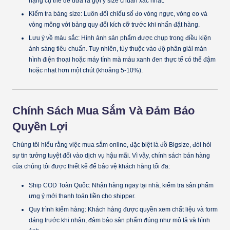
nặng cụ thể để đưa ra gợi ý size chuẩn xác nhất.
Kiểm tra bảng size:
Luôn đối chiếu số đo vòng ngực, vòng eo và
vòng mông với bảng quy đổi kích cỡ trước khi nhấn đặt hàng.
Lưu ý về màu sắc:
Hình ảnh sản phẩm được chụp trong điều kiện
ánh sáng tiêu chuẩn. Tuy nhiên, tùy thuộc vào độ phân giải màn
hình điện thoại hoặc máy tính mà màu xanh đen thực tế có thể đậm
hoặc nhạt hơn một chút (khoảng 5-10%).
Chính Sách Mua Sắm Và Đảm Bảo
Quyền Lợi
Chúng tôi hiểu rằng việc mua sắm online, đặc biệt là đồ Bigsize, đòi hỏi
sự tin tưởng tuyệt đối vào dịch vụ hậu mãi. Vì vậy, chính sách bán hàng
của chúng tôi được thiết kế để bảo vệ khách hàng tối đa:
Ship COD Toàn Quốc:
Nhận hàng ngay tại nhà, kiểm tra sản phẩm
ưng ý mới thanh toán tiền cho shipper.
Quy trình kiểm hàng:
Khách hàng được quyền xem chất liệu và form
dáng trước khi nhận, đảm bảo sản phẩm đúng như mô tả và hình