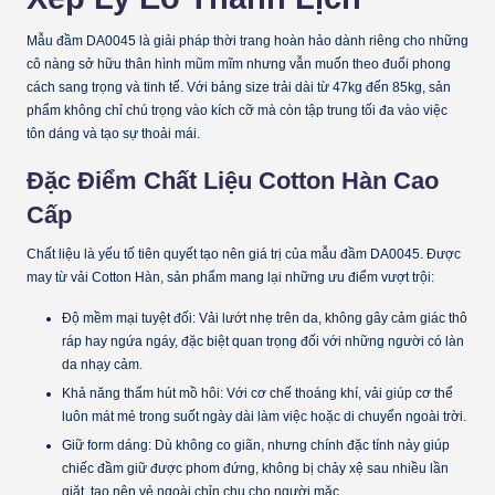
Mẫu đầm
DA0045
là giải pháp thời trang hoàn hảo dành riêng cho những
cô nàng sở hữu thân hình mũm mĩm nhưng vẫn muốn theo đuổi phong
cách sang trọng và tinh tế. Với bảng size trải dài từ
47kg đến 85kg
, sản
phẩm không chỉ chú trọng vào kích cỡ mà còn tập trung tối đa vào việc
tôn dáng và tạo sự thoải mái.
Đặc Điểm Chất Liệu Cotton Hàn Cao
Cấp
Chất liệu là yếu tố tiên quyết tạo nên giá trị của mẫu đầm DA0045. Được
may từ vải
Cotton Hàn
, sản phẩm mang lại những ưu điểm vượt trội:
Độ mềm mại tuyệt đối:
Vải lướt nhẹ trên da, không gây cảm giác thô
ráp hay ngứa ngáy, đặc biệt quan trọng đối với những người có làn
da nhạy cảm.
Khả năng thấm hút mồ hôi:
Với cơ chế thoáng khí, vải giúp cơ thể
luôn mát mẻ trong suốt ngày dài làm việc hoặc di chuyển ngoài trời.
Giữ form dáng:
Dù không co giãn, nhưng chính đặc tính này giúp
chiếc đầm giữ được phom đứng, không bị chảy xệ sau nhiều lần
giặt, tạo nên vẻ ngoài chỉn chu cho người mặc.