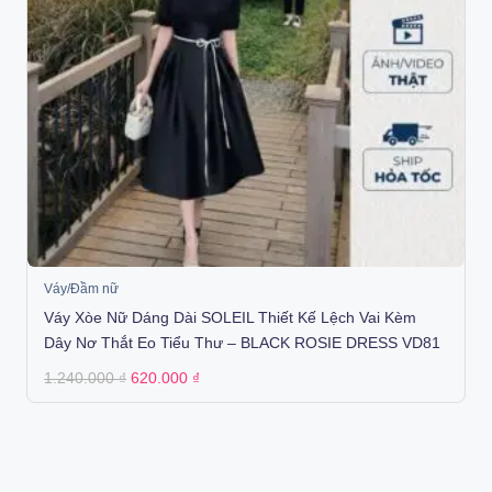
Váy/Đầm nữ
Váy Xòe Nữ Dáng Dài SOLEIL Thiết Kế Lệch Vai Kèm
Dây Nơ Thắt Eo Tiểu Thư – BLACK ROSIE DRESS VD81
Original
Current
1.240.000
₫
620.000
₫
price
price
was:
is:
1.240.000 ₫.
620.000 ₫.