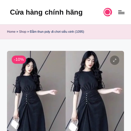
Cửa hàng chính hãng
Skip
to
content
Home
»
Shop
»
Đầm thun poly đi chơi siêu xinh (1095)
-10%