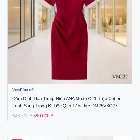
Váy/Đầm nữ
Đầm Đính Hoa Trung Niên ANA Mode Chất Liệu Cotton
Lạnh Sang Trọng Đi Tiệc Quà Tặng Mẹ DM25VBG27
Original
Current
648.000
₫
590.000
₫
price
price
was:
is:
648.000 ₫.
590.000 ₫.