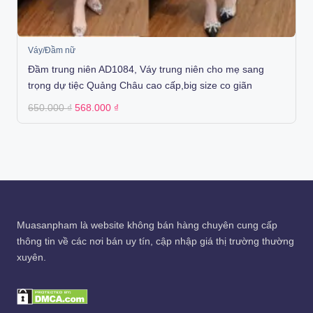
Váy/Đầm nữ
Đầm trung niên AD1084, Váy trung niên cho mẹ sang
trọng dự tiệc Quảng Châu cao cấp,big size co giãn
Original
Current
650.000
₫
568.000
₫
price
price
was:
is:
650.000 ₫.
568.000 ₫.
Muasanpham
là website không bán hàng chuyên cung cấp
thông tin về các nơi bán uy tín, cập nhập giá thị trường thường
xuyên.