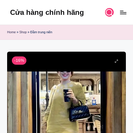
Cửa hàng chính hãng
Skip
to
content
Home
»
Shop
»
Đầm trung niên
-16%