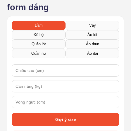
form dáng
Đầm
Váy
Đồ bộ
Áo lót
Quần lót
Áo thun
Quần nữ
Áo dài
Gợi ý size