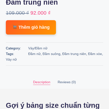
Đầm trung niên
Original
Current
109.000
₫
92.000
₫
price
price
Thêm giỏ hàng
was:
is:
109.000 ₫.
92.000 ₫.
Category:
Váy/Đầm nữ
Tags:
Đầm nữ
,
Đầm suông
,
Đầm trung niên
,
Đầm xòe
,
Váy nữ
Description
Reviews (0)
Gợi ý bảng size chuẩn từng