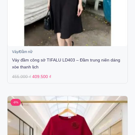
Váy/Đầm nữ
Váy đầm công sở TIFALU LD403 – Đầm trung niên dáng
xòe thanh lịch
Original
Current
455.000
₫
409.500
₫
price
price
was:
is:
455.000 ₫.
409.500 ₫.
-9%