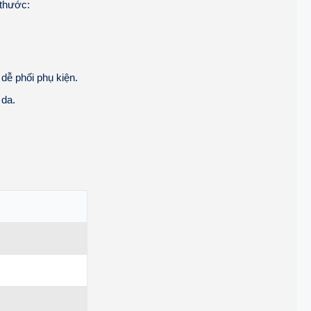
 thước:
 dễ phối phụ kiện.
 da.