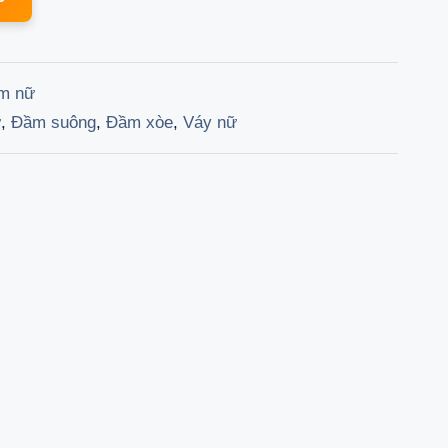
s:
is:
99.000 ₫.
1.169.100 ₫.
m nữ
ữ
,
Đầm suông
,
Đầm xòe
,
Váy nữ