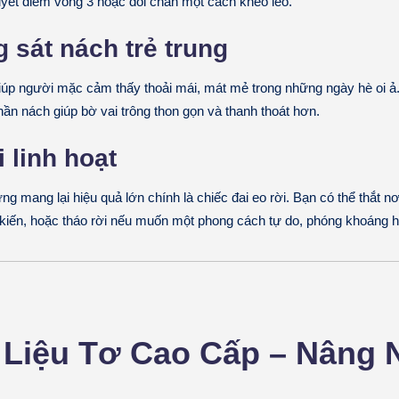
uyết điểm vòng 3 hoặc đôi chân một cách khéo léo.
 sát nách trẻ trung
giúp người mặc cảm thấy thoải mái, mát mẻ trong những ngày hè oi ả
hần nách giúp bờ vai trông thon gọn và thanh thoát hơn.
i linh hoạt
ưng mang lại hiệu quả lớn chính là chiếc đai eo rời. Bạn có thể thắt n
kiến, hoặc tháo rời nếu muốn một phong cách tự do, phóng khoáng 
t Liệu Tơ Cao Cấp – Nâng 