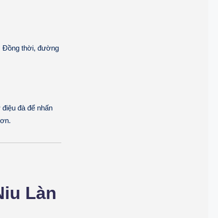
. Đồng thời, đường
ơ điệu đà để nhấn
hơn.
Niu Làn