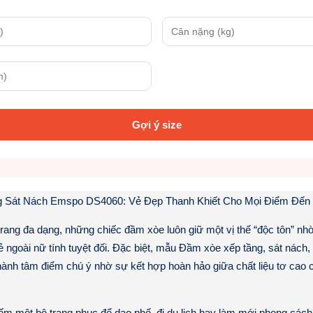
Gợi ý size
 Sát Nách Emspo DS4060: Vẻ Đẹp Thanh Khiết Cho Mọi Điểm Đến
 trang đa dạng, những chiếc đầm xòe luôn giữ một vị thế “độc tôn” nh
ẻ ngoài nữ tính tuyệt đối. Đặc biệt, mẫu Đầm xòe xếp tầng, sát nách,
ành tâm điểm chú ý nhờ sự kết hợp hoàn hảo giữa chất liệu tơ cao 
ếm một bộ trang phục để dạo phố, đi du lịch hay làm mới phong cá