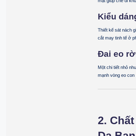
mật giúp che đi kh
Kiểu dáng
Thiết kế sát nách 
cắt may tinh tế ở p
Đai eo rờ
Một chi tiết nhỏ nh
mạnh vòng eo con 
2. Chấ
Da Bạn