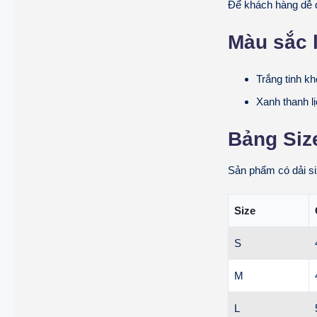
Để khách hàng dễ d
Màu sắc 
Trắng tinh kh
Xanh thanh l
Bảng Siz
Sản phẩm có dải si
Size
S
M
L