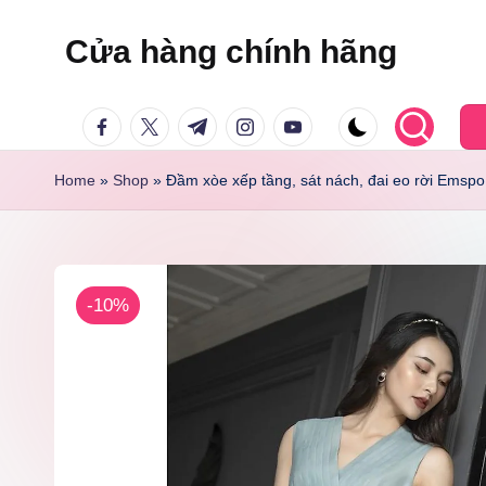
Cửa hàng chính hãng
Skip
to
facebook.com
twitter.com
t.me
instagram.com
youtube.com
content
Home
»
Shop
»
Đầm xòe xếp tầng, sát nách, đai eo rời Emsp
-10%