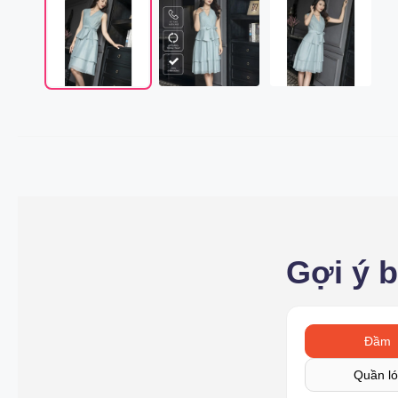
Gợi ý 
Đầm
Quần ló