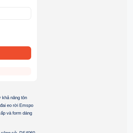
ờ khả năng tôn
 đai eo rời Emspo
cấp và form dáng
ch công sở, DS4060