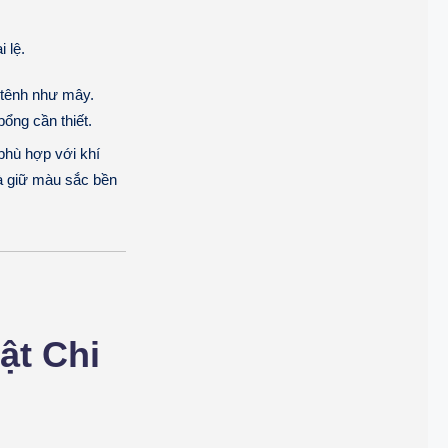
 lệ.
 tênh như mây.
ổng cần thiết.
phù hợp với khí
và giữ màu sắc bền
ật Chi