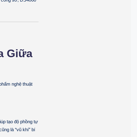
a Giữa
phẩm nghệ thuật
iúp tạo độ phồng tự
ũng là “vũ khí” bí