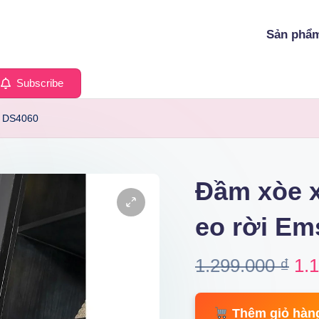
Sản phẩ
Subscribe
o DS4060
Đầm xòe x
eo rời E
Ori
1.299.000
₫
1.
pri
Thêm giỏ hàn