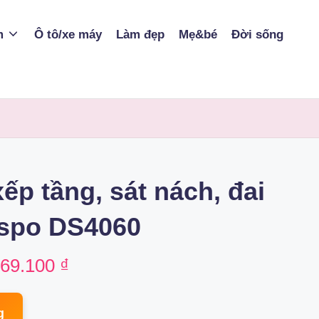
m
Ô tô/xe máy
Làm đẹp
Mẹ&bé
Đời sống
ếp tầng, sát nách, đai
mspo DS4060
ginal
Current
169.100
₫
ce
price
g