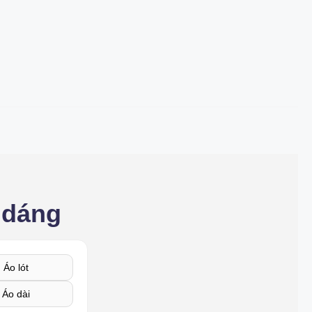
 dáng
Áo lót
Áo dài