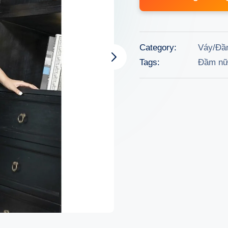
wa
1.2
Category:
Váy/Đầ
Tags:
Đầm n