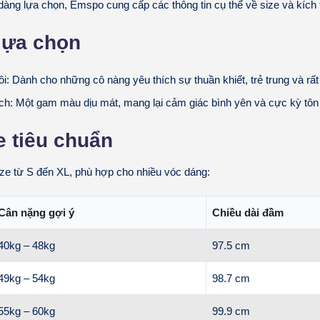
àng lựa chọn, Emspo cung cấp các thông tin cụ thể về size và kích
lựa chọn
ôi: Dành cho những cô nàng yêu thích sự thuần khiết, trẻ trung và rất
ịch: Một gam màu dịu mát, mang lại cảm giác bình yên và cực kỳ tôn
e tiêu chuẩn
ze từ S đến XL, phù hợp cho nhiều vóc dáng:
Cân nặng gợi ý
Chiều dài đầm
40kg – 48kg
97.5 cm
49kg – 54kg
98.7 cm
55kg – 60kg
99.9 cm