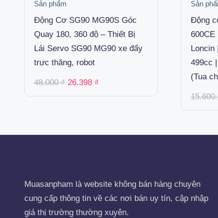
Sản phẩm
Sản ph
Động Cơ SG90 MG90S Góc
Động c
Quay 180, 360 độ – Thiết Bị
600CE 
Lái Servo SG90 MG90 xe đẩy
Loncin 
trực thăng, robot
499cc 
(Tua ch
Original
Current
48.000
₫
26.398
₫
price
price
15.600
was:
is:
48.000 ₫.
26.398 ₫.
Muasanpham
là website không bán hàng chuyên
cung cấp thông tin về các nơi bán uy tín, cập nhập
giá thị trường thường xuyên.