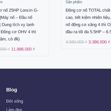
ẩm
Sản phẩm
ơ nổ 25HP Loncin G-
Động cơ nổ TOTAL chất
|Máy nổ – Đầu nổ
cao, tiết kiệm nhiên liệu
| Dung tích xy lanh
nổ động cơ xăng 4 thì 
| Động cơ OHV 4 thì
đầu ra tối đa 5.5HP – 6
ậm, có đề)
Original
4.580.000
₫
3.386.000
₫
price
Original
Current
.000
₫
11.886.000
₫
was:
price
price
4.580.000 ₫
was:
is:
15.600.000 ₫.
11.886.000 ₫.
Blog
Đời sống
Làm đẹp