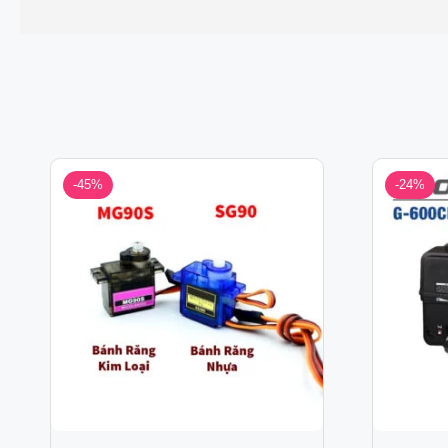
-45%
-24%