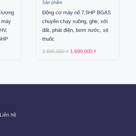
Sản phẩm
 lượng
Động cơ máy nổ 7,5HP BGAS
, máy
chuyên chạy xuồng, ghe, xới
OHV,
đất, phát điện, bơm nước, xịt
.5HP
thuôc
Current
Original
Current
2.890.000
₫
1.699.000
₫
price
price
price
is:
was:
is:
.
3.386.000 ₫.
2.890.000 ₫.
1.699.000 ₫.
Liên hệ