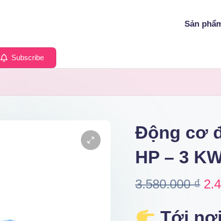
Sản phẩ
Subscribe
Động cơ đ
HP – 3 K
Ori
3.580.000
₫
2.
pri
Tới nơ