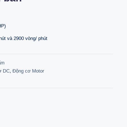
s:
is:
80.000 ₫.
2.400.000 ₫.
HP)
hút và 2900 vòng/ phút
ẩm
ơ DC
,
Động cơ Motor