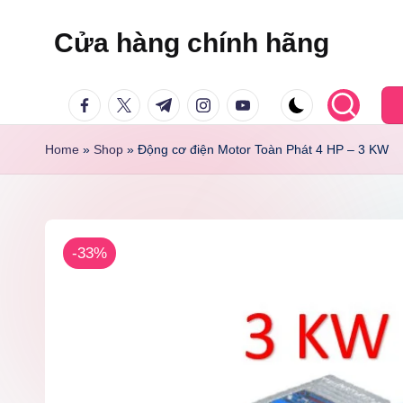
Cửa hàng chính hãng
Skip
to
facebook.com
twitter.com
t.me
instagram.com
youtube.com
content
Home
»
Shop
»
Động cơ điện Motor Toàn Phát 4 HP – 3 KW
-33%