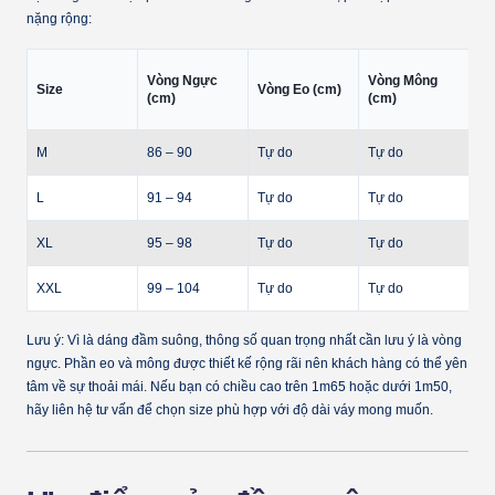
nặng rộng:
Tr
Vòng Ngực
Vòng Mông
Size
Vòng Eo (cm)
th
(cm)
(cm)
(k
M
86 – 90
Tự do
Tự do
45
L
91 – 94
Tự do
Tự do
53
XL
95 – 98
Tự do
Tự do
59
XXL
99 – 104
Tự do
Tự do
65
Lưu ý:
Vì là dáng đầm suông, thông số quan trọng nhất cần lưu ý là
vòng
ngực
. Phần eo và mông được thiết kế rộng rãi nên khách hàng có thể yên
tâm về sự thoải mái. Nếu bạn có chiều cao trên 1m65 hoặc dưới 1m50,
hãy liên hệ tư vấn để chọn size phù hợp với độ dài váy mong muốn.