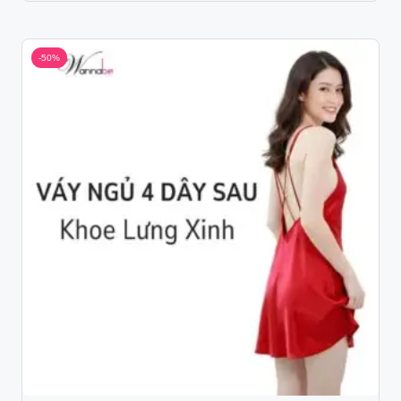
was:
is:
198.000 ₫.
99.000 ₫.
-50%