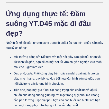
Ứng dụng thực tế: Đầm
suông YT.D45 mặc đi đâu
đẹp?
Nhờ thiết kế tối giản nhưng sang trọng từ chất liệu lụa mịn, chiếc đầm này
cực kỳ đa năng:
Môi trường công sở:
Kết hợp với một đôi giày cao gót mũi nhọn và
túi xách tối giản, bạn sẽ có một set đồ vừa chuyên nghiệp vừa thoải
mái cho 8 giờ làm việc.
Dạo phố, cafe:
Phối cùng giày bệt hoặc sandal quai mảnh tạo cảm
giác nhẹ nhàng, bay bổng. Họa tiết hoa văn hình tròn sẽ giúp bạn
nổi bật trong các khung hình check-in.
Tiệc nhẹ, họp mặt gia đình:
Sự sang trọng của chất lụa và độ rủ
chuẩn của dáng suông giúp người mặc trông quý phái mà không
cần phô trương. Đặc biệt phù hợp cho các buổi tiệc buffet nơi bạn
cần một trang phục che bụng tốt mà vẫn đẹp mắt.