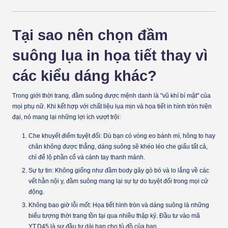
Tại sao nên chọn đầm
suông lụa in họa tiết thay vì
các kiểu dáng khác?
Trong giới thời trang, đầm suông được mệnh danh là "vũ khí bí mật" của
mọi phụ nữ. Khi kết hợp với chất liệu lụa mịn và họa tiết in hình tròn hiện
đại, nó mang lại những lợi ích vượt trội:
Che khuyết điểm tuyệt đối:
Dù bạn có vòng eo bánh mì, hông to hay
chân không được thẳng, dáng suông sẽ khéo léo che giấu tất cả,
chỉ để lộ phần cổ và cánh tay thanh mảnh.
Sự tự tin:
Không giống như đầm body gây gò bó và lo lắng về các
vết hằn nội y, đầm suông mang lại sự tự do tuyệt đối trong mọi cử
động.
Không bao giờ lỗi mốt:
Họa tiết hình tròn và dáng suông là những
biểu tượng thời trang tồn tại qua nhiều thập kỷ. Đầu tư vào mã
YT.D45 là sự đầu tư dài hạn cho tủ đồ của bạn.