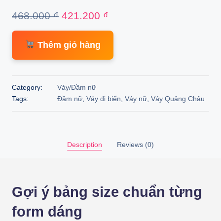
Original
Current
468.000
₫
421.200
₫
price
price
Thêm giỏ hàng
was:
is:
468.000 ₫.
421.200 ₫.
Category:
Váy/Đầm nữ
Tags:
Đầm nữ
,
Váy đi biển
,
Váy nữ
,
Váy Quảng Châu
Description
Reviews (0)
Gợi ý bảng size chuẩn từng
form dáng