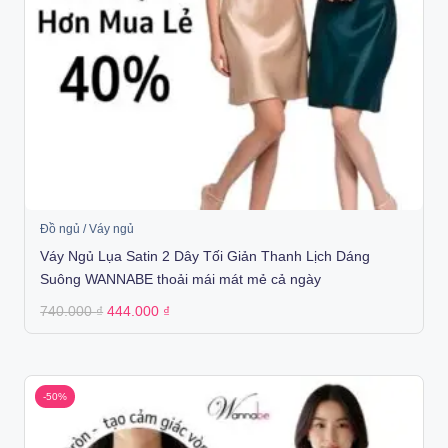
Đồ ngủ / Váy ngủ
Váy Ngủ Lụa Satin 2 Dây Tối Giản Thanh Lịch Dáng
Suông WANNABE thoải mái mát mẻ cả ngày
Original
Current
740.000
₫
444.000
₫
price
price
was:
is:
740.000 ₫.
444.000 ₫.
-50%