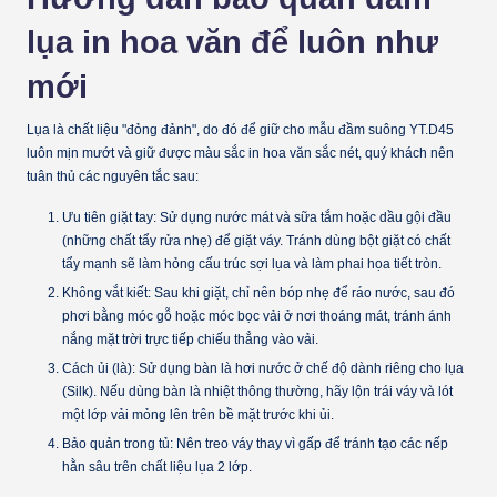
lụa in hoa văn để luôn như
mới
Lụa là chất liệu "đỏng đảnh", do đó để giữ cho mẫu đầm suông YT.D45
luôn mịn mướt và giữ được màu sắc in hoa văn sắc nét, quý khách nên
tuân thủ các nguyên tắc sau:
Ưu tiên giặt tay:
Sử dụng nước mát và sữa tắm hoặc dầu gội đầu
(những chất tẩy rửa nhẹ) để giặt váy. Tránh dùng bột giặt có chất
tẩy mạnh sẽ làm hỏng cấu trúc sợi lụa và làm phai họa tiết tròn.
Không vắt kiết:
Sau khi giặt, chỉ nên bóp nhẹ để ráo nước, sau đó
phơi bằng móc gỗ hoặc móc bọc vải ở nơi thoáng mát, tránh ánh
nắng mặt trời trực tiếp chiếu thẳng vào vải.
Cách ủi (là):
Sử dụng bàn là hơi nước ở chế độ dành riêng cho lụa
(Silk). Nếu dùng bàn là nhiệt thông thường, hãy lộn trái váy và lót
một lớp vải mỏng lên trên bề mặt trước khi ủi.
Bảo quản trong tủ:
Nên treo váy thay vì gấp để tránh tạo các nếp
hằn sâu trên chất liệu lụa 2 lớp.