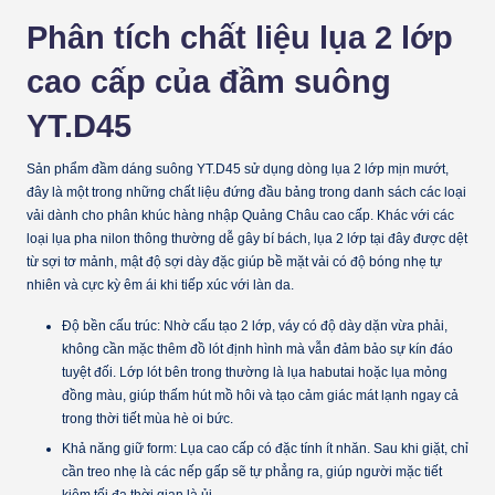
Phân tích chất liệu lụa 2 lớp
cao cấp của đầm suông
YT.D45
Sản phẩm đầm dáng suông YT.D45 sử dụng dòng
lụa 2 lớp mịn mướt
,
đây là một trong những chất liệu đứng đầu bảng trong danh sách các loại
vải dành cho phân khúc hàng nhập Quảng Châu cao cấp. Khác với các
loại lụa pha nilon thông thường dễ gây bí bách, lụa 2 lớp tại đây được dệt
từ sợi tơ mảnh, mật độ sợi dày đặc giúp bề mặt vải có độ bóng nhẹ tự
nhiên và cực kỳ êm ái khi tiếp xúc với làn da.
Độ bền cấu trúc:
Nhờ cấu tạo 2 lớp, váy có độ dày dặn vừa phải,
không cần mặc thêm đồ lót định hình mà vẫn đảm bảo sự kín đáo
tuyệt đối. Lớp lót bên trong thường là lụa habutai hoặc lụa mỏng
đồng màu, giúp thấm hút mồ hôi và tạo cảm giác mát lạnh ngay cả
trong thời tiết mùa hè oi bức.
Khả năng giữ form:
Lụa cao cấp có đặc tính ít nhăn. Sau khi giặt, chỉ
cần treo nhẹ là các nếp gấp sẽ tự phẳng ra, giúp người mặc tiết
kiệm tối đa thời gian là ủi.