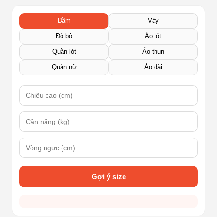
Đầm
Váy
Đồ bộ
Áo lót
Quần lót
Áo thun
Quần nữ
Áo dài
Gợi ý size