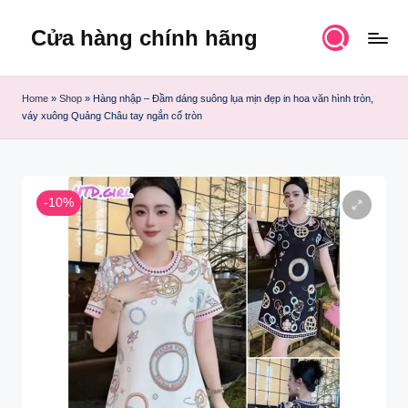
Cửa hàng chính hãng
Skip
to
content
Home
»
Shop
»
Hàng nhập – Đầm dáng suông lụa mịn đẹp in hoa văn hình tròn,
váy xuông Quảng Châu tay ngắn cổ tròn
-10%