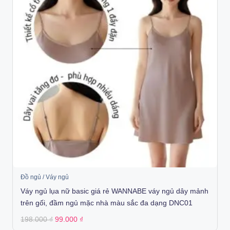
Đồ ngủ / Váy ngủ
Váy ngủ lụa nữ basic giá rẻ WANNABE váy ngủ dây mảnh
trên gối, đầm ngủ mặc nhà màu sắc đa dạng DNC01
Original
Current
198.000
₫
99.000
₫
price
price