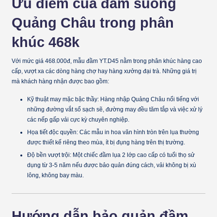
Ưu điểm của đầm suông
Quảng Châu trong phân
khúc 468k
Với mức giá
468.000đ
, mẫu đầm YT.D45 nằm trong phân khúc hàng cao
cấp, vượt xa các dòng hàng chợ hay hàng xưởng đại trà. Những giá trị
mà khách hàng nhận được bao gồm:
Kỹ thuật may mặc bậc thầy:
Hàng nhập Quảng Châu nổi tiếng với
những đường vắt sổ sạch sẽ, đường may đều tăm tắp và việc xử lý
các nếp gấp vải cực kỳ chuyên nghiệp.
Họa tiết độc quyền:
Các mẫu in hoa văn hình tròn trên lụa thường
được thiết kế riêng theo mùa, ít bị đụng hàng trên thị trường.
Độ bền vượt trội:
Một chiếc đầm lụa 2 lớp cao cấp có tuổi thọ sử
dụng từ 3-5 năm nếu được bảo quản đúng cách, vải không bị xù
lông, không bay màu.
Hướng dẫn bảo quản đầm