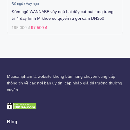
Đồ ngủ / Váy ngủ
Đầm ngủ WANNABE váy ngủ hai dây cut-out lưng trang
trí 4 dây hình M khoe eo quyến rũ gợi cảm DNS50
Original
Current
195.000
₫
97.500
₫
price
price
was:
is:
195.000 ₫.
97.500 ₫.
Muasanpham
là website không bán hàng chuyên cung cấp
thông tin về các nơi bán uy tín, cập nhập giá thị trường thường
xuyên.
Blog