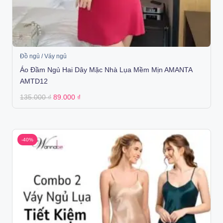
Đồ ngủ / Váy ngủ
Áo Đầm Ngủ Hai Dây Mặc Nhà Lụa Mềm Mịn AMANTA
AMTD12
Original
Current
135.000
₫
89.000
₫
price
price
was:
is:
135.000 ₫.
89.000 ₫.
-40%