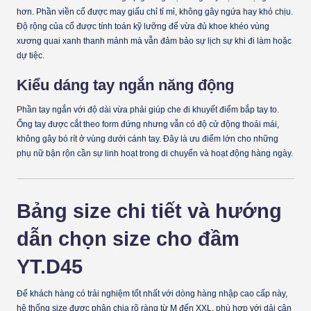
hơn. Phần viền cổ được may giấu chỉ tỉ mỉ, không gây ngứa hay khó chịu.
Độ rộng của cổ được tính toán kỹ lưỡng để vừa đủ khoe khéo vùng
xương quai xanh thanh mảnh mà vẫn đảm bảo sự lịch sự khi đi làm hoặc
dự tiệc.
Kiểu dáng tay ngắn năng động
Phần tay ngắn với độ dài vừa phải giúp che đi khuyết điểm bắp tay to.
Ống tay được cắt theo form đứng nhưng vẫn có độ cử động thoải mái,
không gây bó rít ở vùng dưới cánh tay. Đây là ưu điểm lớn cho những
phụ nữ bận rộn cần sự linh hoạt trong di chuyển và hoạt động hàng ngày.
Bảng size chi tiết và hướng
dẫn chọn size cho đầm
YT.D45
Để khách hàng có trải nghiệm tốt nhất với dòng hàng nhập cao cấp này,
hệ thống size được phân chia rõ ràng từ M đến XXL, phù hợp với dải cân