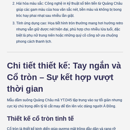
Hài hòa màu sắc:
Công nghệ in kỹ thuật số tiên tiến từ Quảng Châu
giúp các gam màu của hoa văn sắc nét, bền màu và không bị bong
tróc hay phai nhạt sau nhiều lần giặt.
Tính ứng dụng cao:
Họa tiết hình tròn thường mang hơi hướng retro
nhưng vẫn giữ được nét hiện đại, phù hợp cho nhiều lứa tuổi, đặc
biệt là phụ nữ trung niên hoặc những quý cô công sở ưa chuộng
phong cách thanh lịch.
Chi tiết thiết kế: Tay ngắn và
Cổ tròn – Sự kết hợp vượt
thời gian
Mẫu đầm suông Quảng Châu mã YT.D45 tập trung vào sự tối giản nhưng
cực kỳ chú trọng đến tỷ lệ cắt may để tôn lên vóc dáng người Á Đông.
Thiết kế cổ tròn tinh tế
Cổ tròn là thiết kế kinh điển giúp gương mặt trông đầy đặn và rạng rỡ