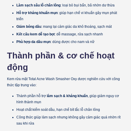
Làm sạch sâu lỗ chân lông
: loại bỏ bụi bẩn, bã nhờn dư thừa
Hỗ trợ kháng khuẩn mụn
: giúp hạn chế vi khuẩn gây mụn phát
triển
Giảm bóng dầu
: mang lại cảm giác da khô thoáng, sạch mát
Kết cấu kem dễ tạo bọt
: dễ massage, rửa sạch nhanh
Phù hợp da dầu mụn
: dùng được cho nam và nữ
Thành phần & cơ chế hoạt
động
Kem rửa mặt Total Acne Wash Smasher Oxy được nghiên cứu với công
thức tập trung vào:
Thành phần hỗ trợ
làm sạch & kháng khuẩn
, giúp giảm nguy cơ
hình thành mụn
Hoạt chất kiểm soát dầu, hạn chế bít tắc lỗ chân lông
Công thức giúp làm sạch nhưng không gây cảm giác quá nhờn rít
sau khi rửa