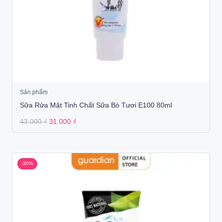
Sản phẩm
Sữa Rửa Mặt Tinh Chất Sữa Bò Tươi E100 80ml
Original
Current
43.000
₫
31.000
₫
price
price
was:
is:
43.000 ₫.
31.000 ₫.
-30%