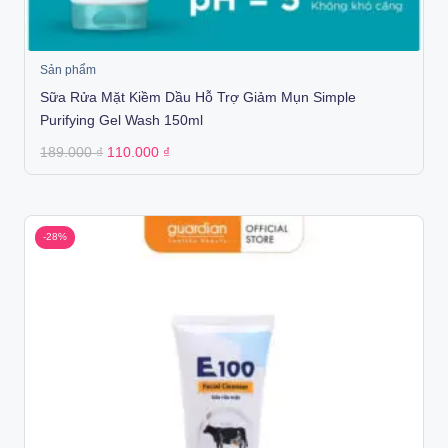
Sản phẩm
Sữa Rửa Mặt Kiềm Dầu Hỗ Trợ Giảm Mụn Simple
Purifying Gel Wash 150ml
Original
Current
189.000
₫
110.000
₫
price
price
was:
is:
189.000 ₫.
110.000 ₫.
-28%