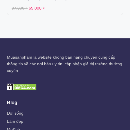
Original
Current
87.000
₫
65.000
₫
price
price
was:
is:
87.000 ₫.
65.000 ₫.
Muasanpham
là website không bán hàng chuyên cung cấp
thông tin về các nơi bán uy tín, cập nhập giá thị trường thường
xuyên.
Blog
Đời sống
Làm đẹp
Mẹ&bé