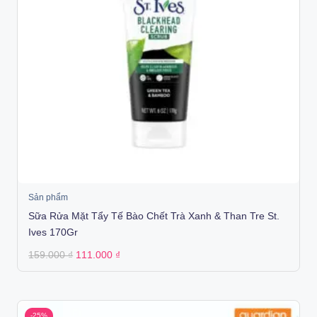
Sản phẩm
Sữa Rửa Mặt Tẩy Tế Bào Chết Trà Xanh & Than Tre St.
Ives 170Gr
Original
Current
159.000
₫
111.000
₫
price
price
was:
is:
159.000 ₫.
111.000 ₫.
-25%