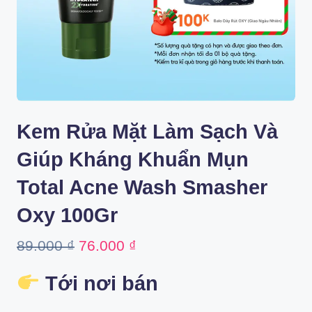
Kem Rửa Mặt Làm Sạch Và
Giúp Kháng Khuẩn Mụn
Total Acne Wash Smasher
Oxy 100Gr
Original
Current
89.000
₫
76.000
₫
price
price
Tới nơi bán
was:
is: