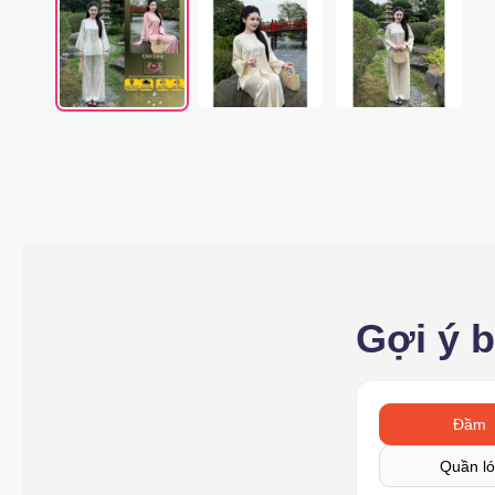
Gợi ý 
Đầm
Quần ló