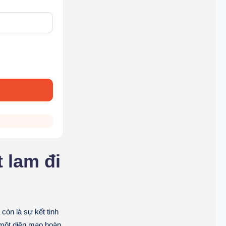
 lam đi
còn là sự kết tinh
ột diện mạo hoàn