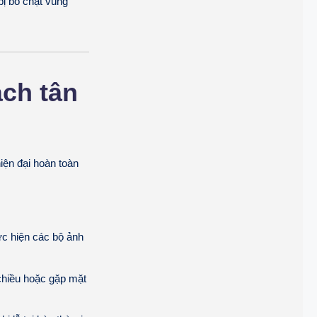
bị bó chật vùng
ch tân
hiện đại hoàn toàn
ực hiện các bộ ảnh
 chiều hoặc gặp mặt