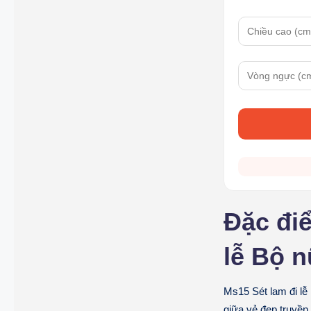
Đặc điể
lễ Bộ n
Ms15 Sét lam đi lễ
giữa vẻ đẹp truyền 