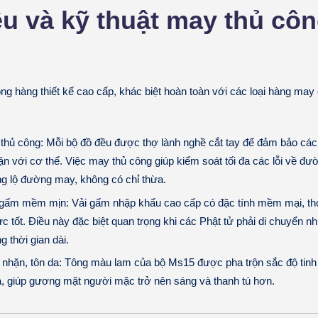
ệu và kỹ thuật may thủ cô
òng
hàng thiết kế cao cấp
, khác biệt hoàn toàn với các loại hàng may 
 thủ công:
Mỗi bộ đồ đều được thợ lành nghề cắt tay để đảm bảo cá
n với cơ thể. Việc may thủ công giúp kiểm soát tối đa các lỗi về đư
ng lộ đường may
, không có chỉ thừa.
a gấm mềm mịn:
Vải gấm nhập khẩu cao cấp có đặc tính mềm mại, t
c tốt. Điều này đặc biệt quan trọng khi các Phật tử phải di chuyển nh
g thời gian dài.
nhặn, tôn da:
Tông màu lam của bộ Ms15 được pha trộn sắc độ tinh 
a, giúp gương mặt người mặc trở nên sáng và thanh tú hơn.