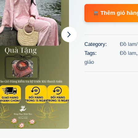
price
Thêm giỏ hàn
was:
448.
Category:
Đồ lam/
Tags:
Đồ lam
giáo