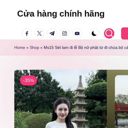
Cửa hàng chính hãng
Skip
to
facebook.com
twitter.com
t.me
instagram.com
youtube.com
content
Home
»
Shop
»
Ms15 Sét lam đi lễ Bộ nữ phật tử đi chùa.bộ c
-35%