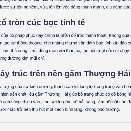
được sự tôn nghiêm, vừa tôn lên vóc dáng thanh mảnh, dịu dàng của
cổ tròn cúc bọc tinh tế
 của bộ pháp phục này chính là phần
cổ tròn
thanh thoát. Không quá 
òn tạo sự thông thoáng, nhẹ nhàng nhưng vẫn đảm bảo tính kín đáo cần
làm thủ công tỉ mỉ, đồng màu với thân áo, tạo nên một dải nút chạy dọ
từng đường kim mũi chỉ.
cây trúc trên nền gấm Thượng Hải
ểu tượng của sự kiên cường, thanh cao và lòng tự trọng trong văn hó
hiện trên chất liệu
gấm Thượng Hải
giúp bộ trang phục có độ bóng n
có ánh sáng chiếu vào, các sợi tơ gấm sẽ bắt sáng, làm nổi bật các 
gười mặc trở nên thu hút một cách bình lặng, không phô trương.