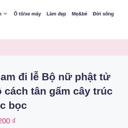
m
Ô tô/xe máy
Làm đẹp
Mẹ&bé
Đời sống
lam đi lễ Bộ nữ phật tử
ộ cách tân gấm cây trúc
úc bọc
nal
Current
200
₫