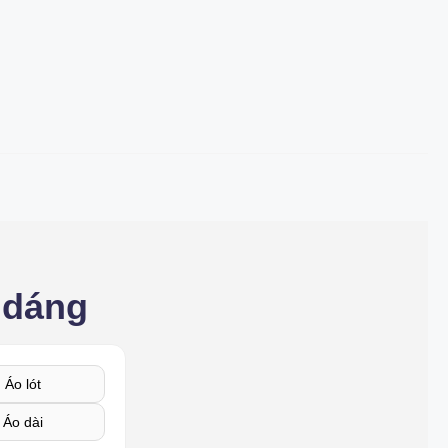
 dáng
Áo lót
Áo dài