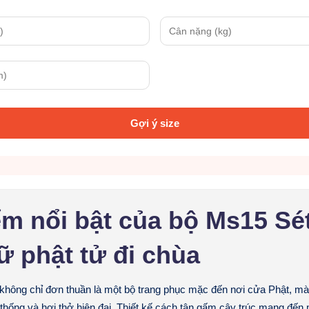
Gợi ý size
m nổi bật của bộ Ms15 Sét
ữ phật tử đi chùa
không chỉ đơn thuần là một bộ trang phục mặc đến nơi cửa Phật, mà 
thống và hơi thở hiện đại. Thiết kế
cách tân gấm cây trúc
mang đến m