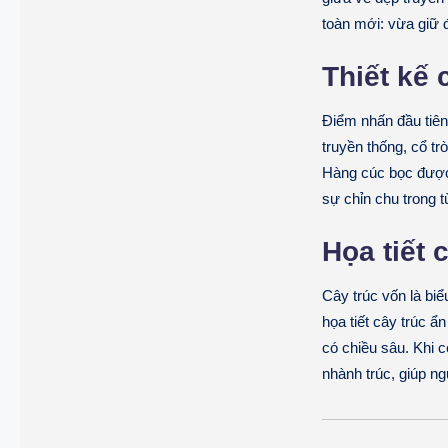
toàn mới: vừa giữ 
Thiết kế 
Điểm nhấn đầu tiên
truyền thống, cổ tr
Hàng
cúc bọc
được 
sự chỉn chu trong 
Họa tiết 
Cây trúc vốn là bi
họa tiết
cây trúc
ẩn 
có chiều sâu. Khi 
nhành trúc, giúp n