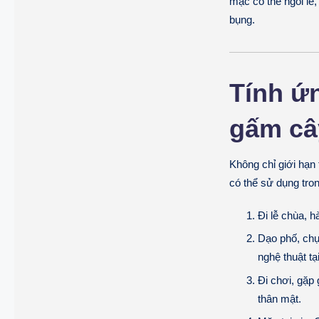
mặc có thể ngồi lễ
bụng.
Tính ứ
gấm câ
Không chỉ giới hạn
có thể sử dụng tro
Đi lễ chùa, 
Dạo phố, chụ
nghệ thuật tạ
Đi chơi, gặp
thân mật.