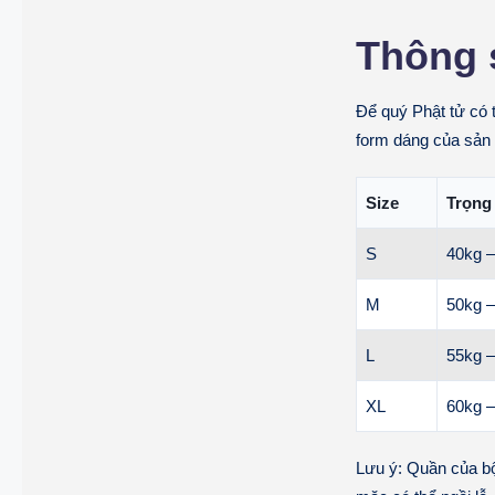
Thông s
Để quý Phật tử có 
form dáng của sản
Size
Trọng
S
40kg –
M
50kg –
L
55kg –
XL
60kg –
Lưu ý:
Quần của bộ