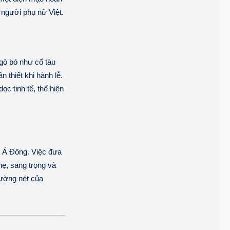
 người phụ nữ Việt.
gò bó như cổ tàu
 thiết khi hành lễ.
c tinh tế, thể hiện
a Á Đông. Việc đưa
hẹ, sang trọng và
đường nét của