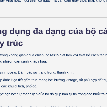
, lạy Phật hoặc ngồi thiền cả ngày mà vẫn cảm thấy thoải mái, không 
ng dụng đa dạng của bộ cá
y trúc
 trong không gian chùa chiền, bộ
Ms15 Sét lam
với thiết kế cách tân 
ng nhiều hoàn cảnh khác nhau:
hành hương:
Đảm bảo sự trang trọng, thành kính.
p ảnh:
Họa tiết gấm trúc mang hơi hướng vintage, rất phù hợp để th
i các khu di tích, phố cổ.
 gỡ bạn bè:
Sự thanh lịch của bộ đồ giúp bạn tự tin trong các buổi trà