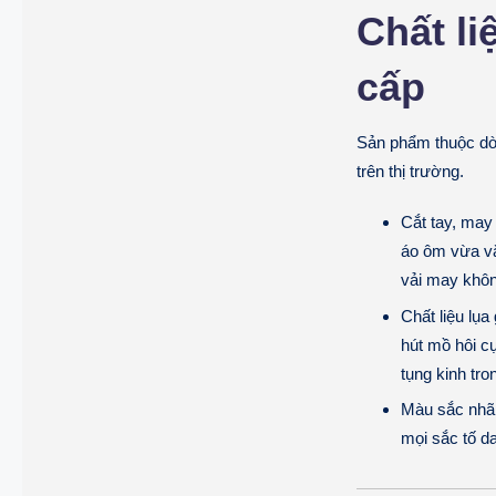
Chất li
cấp
Sản phẩm thuộc d
trên thị trường.
Cắt tay, may
áo ôm vừa vặ
vải may khô
Chất liệu lụ
hút mồ hôi cự
tụng kinh tron
Màu sắc nhã 
mọi sắc tố d