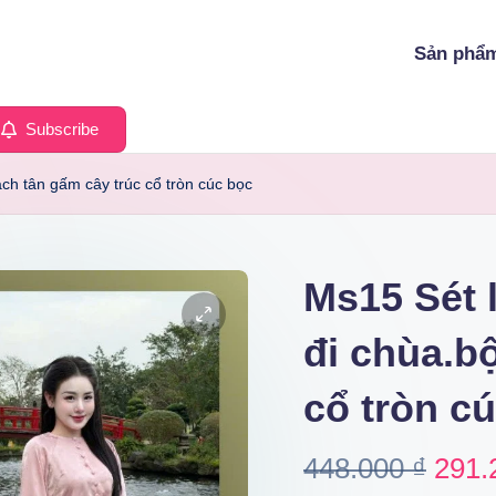
Sản phẩ
Subscribe
ách tân gấm cây trúc cổ tròn cúc bọc
Ms15 Sét 
đi chùa.b
cổ tròn c
Origi
448.000
₫
291.