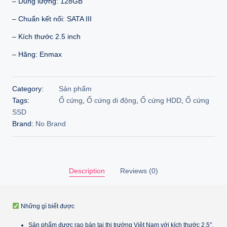
– Dung lượng: 128GB
518.000 ₫.
309.000 ₫.
– Chuẩn kết nối: SATA III
– Kích thước 2.5 inch
– Hãng: Enmax
Category:
Sản phẩm
Tags:
Ổ cứng
,
Ổ cứng di động
,
Ổ cứng HDD
,
Ổ cứng
SSD
Brand:
No Brand
Description
Reviews (0)
Những gì biết được
Sản phẩm được rao bán tại thị trường Việt Nam với kích thước 2.5″,