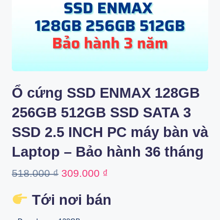
Ổ cứng SSD ENMAX 128GB
256GB 512GB SSD SATA 3
SSD 2.5 INCH PC máy bàn và
Laptop – Bảo hành 36 tháng
Original
Current
518.000
₫
309.000
₫
price
price
Tới nơi bán
was:
is: