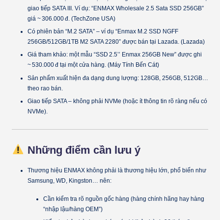
giao tiếp SATA III. Ví dụ: “ENMAX Wholesale 2.5 Sata SSD 256GB”
giá ~ 306.000 đ. (TechZone USA)
Có phiên bản “M.2 SATA” – ví dụ “Enmax M.2 SSD NGFF
256GB/512GB/1TB M2 SATA 2280” được bán tại Lazada. (Lazada)
Giá tham khảo: một mẫu “SSD 2.5’’ Enmax 256GB New” được ghi
~ 530.000 đ tại một cửa hàng. (Máy Tính Bến Cát)
Sản phẩm xuất hiện đa dạng dung lượng: 128GB, 256GB, 512GB…
theo rao bán.
Giao tiếp SATA – không phải NVMe (hoặc ít thông tin rõ ràng nếu có
NVMe).
Những điểm cần lưu ý
Thương hiệu ENMAX không phải là thương hiệu lớn, phổ biến như
Samsung, WD, Kingston… nên:
Cần kiểm tra rõ nguồn gốc hàng (hàng chính hãng hay hàng
“nhập lậu/hàng OEM”)