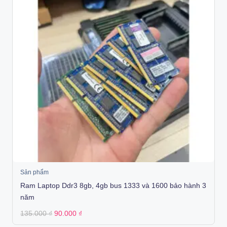
Sản phẩm
Ram Laptop Ddr3 8gb, 4gb bus 1333 và 1600 bảo hành 3
năm
Original
Current
135.000
₫
90.000
₫
price
price
was:
is: