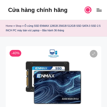
Cửa hàng chính hãng
Skip
to
content
Home
»
Shop
»
Ổ cứng SSD ENMAX 128GB 256GB 512GB SSD SATA 3 SSD 2.5
INCH PC máy bàn và Laptop – Bảo hành 36 tháng
-40%