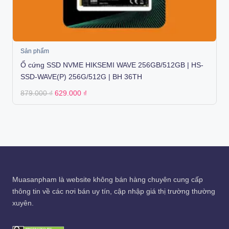
Sản phẩm
Ổ cứng SSD NVME HIKSEMI WAVE 256GB/512GB | HS-
SSD-WAVE(P) 256G/512G | BH 36TH
Original
Current
879.000
₫
629.000
₫
price
price
was:
is:
879.000 ₫.
629.000 ₫.
Muasanpham
là website không bán hàng chuyên cung cấp
thông tin về các nơi bán uy tín, cập nhập giá thị trường thường
xuyên.