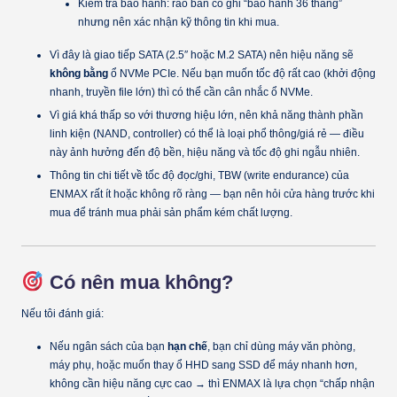
Kiểm tra bảo hành: rao bán có ghi “bảo hành 36 tháng”
nhưng nên xác nhận kỹ thông tin khi mua.
Vì đây là giao tiếp SATA (2.5″ hoặc M.2 SATA) nên hiệu năng sẽ
không bằng
ổ NVMe PCIe. Nếu bạn muốn tốc độ rất cao (khởi động
nhanh, truyền file lớn) thì có thể cần cân nhắc ổ NVMe.
Vì giá khá thấp so với thương hiệu lớn, nên khả năng thành phần
linh kiện (NAND, controller) có thể là loại phổ thông/giá rẻ — điều
này ảnh hưởng đến độ bền, hiệu năng và tốc độ ghi ngẫu nhiên.
Thông tin chi tiết về tốc độ đọc/ghi, TBW (write endurance) của
ENMAX rất ít hoặc không rõ ràng — bạn nên hỏi cửa hàng trước khi
mua để tránh mua phải sản phẩm kém chất lượng.
Có nên mua không?
Nếu tôi đánh giá:
Nếu ngân sách của bạn
hạn chế
, bạn chỉ dùng máy văn phòng,
máy phụ, hoặc muốn thay ổ HHD sang SSD để máy nhanh hơn,
không cần hiệu năng cực cao → thì ENMAX là lựa chọn “chấp nhận