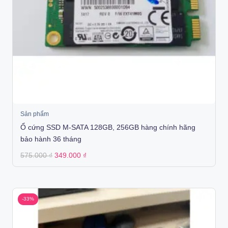
Sản phẩm
Ổ cứng SSD M-SATA 128GB, 256GB hàng chính hãng
bảo hành 36 tháng
Original
Current
575.000
₫
349.000
₫
price
price
was:
is:
575.000 ₫.
349.000 ₫.
-33%