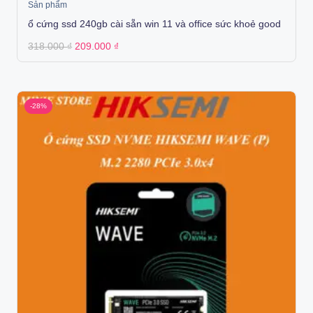
Sản phẩm
ổ cứng ssd 240gb cài sẵn win 11 và office sức khoẻ good
Original
Current
318.000
₫
209.000
₫
price
price
was:
is:
318.000 ₫.
209.000 ₫.
-28%