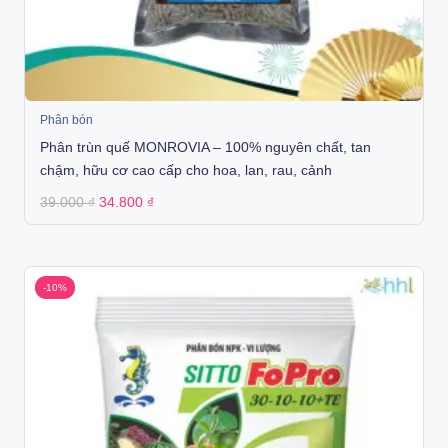
Phân bón
Phân trùn quế MONROVIA – 100% nguyên chất, tan
chậm, hữu cơ cao cấp cho hoa, lan, rau, cảnh
Original
Current
39.000
₫
34.800
₫
price
price
was:
is:
39.000 ₫.
34.800 ₫.
-10%