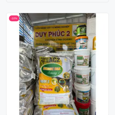
was:
is:
426.000 ₫.
320.000 ₫.
-10%