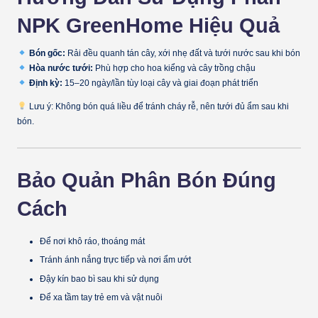
NPK GreenHome Hiệu Quả
Bón gốc:
Rải đều quanh tán cây, xới nhẹ đất và tưới nước sau khi bón
Hòa nước tưới:
Phù hợp cho hoa kiểng và cây trồng chậu
Định kỳ:
15–20 ngày/lần tùy loại cây và giai đoạn phát triển
Lưu ý: Không bón quá liều để tránh cháy rễ, nên tưới đủ ẩm sau khi
bón.
Bảo Quản Phân Bón Đúng
Cách
Để nơi khô ráo, thoáng mát
Tránh ánh nắng trực tiếp và nơi ẩm ướt
Đậy kín bao bì sau khi sử dụng
Để xa tầm tay trẻ em và vật nuôi