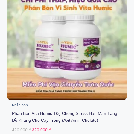
Phân bón
Phân Bón Vita Humic 1Kg Chống Stress Hạn Mặn Tăng
Đề Kháng Cho Cây Trồng (Axit Amin Chelate)
Original
Current
426.000
₫
320.000
₫
price
price