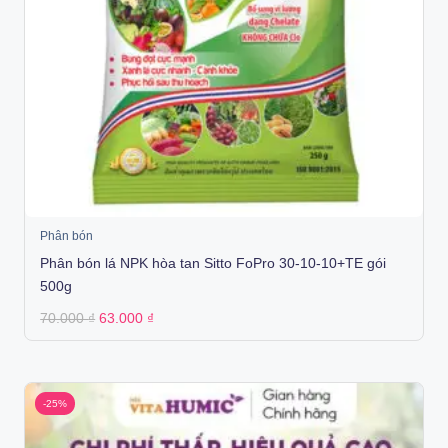
Phân bón
Phân bón lá NPK hòa tan Sitto FoPro 30-10-10+TE gói
500g
Original
Current
70.000
₫
63.000
₫
price
price
was:
is:
70.000 ₫.
63.000 ₫.
-25%