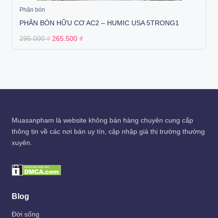
Phân bón
PHÂN BÓN HỮU CƠ AC2 – HUMIC USA 5TRONG1
Original
Current
295.000
₫
265.500
₫
price
price
was:
is:
295.000 ₫.
265.500 ₫.
Muasanpham
là website không bán hàng chuyên cung cấp
thông tin về các nơi bán uy tín, cập nhập giá thị trường thường
xuyên.
Blog
Đời sống