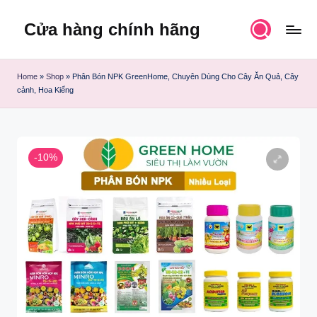
Cửa hàng chính hãng
Skip
to
content
Home
»
Shop
»
Phân Bón NPK GreenHome, Chuyên Dùng Cho Cây Ăn Quả, Cây
cảnh, Hoa Kiểng
-10%