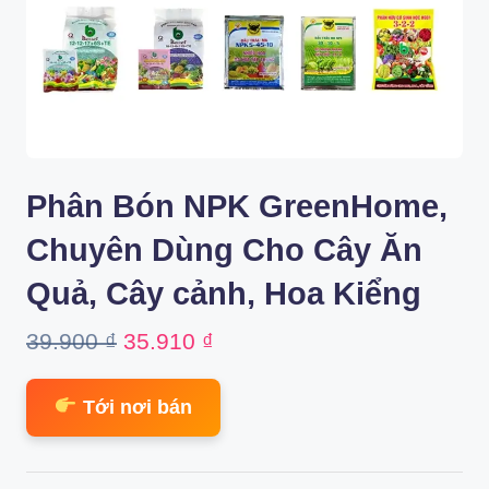
Phân Bón NPK GreenHome,
Chuyên Dùng Cho Cây Ăn
Quả, Cây cảnh, Hoa Kiểng
Original
Current
39.900
₫
35.910
₫
price
price
Tới nơi bán
was:
is:
39.900 ₫.
35.910 ₫.