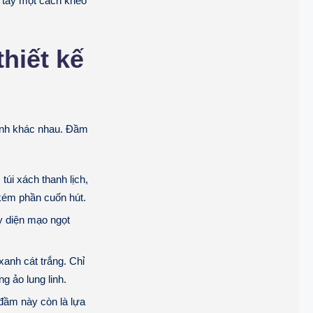
p tay một cách khéo
hiết kế
ảnh khác nhau. Đầm
túi xách thanh lịch,
kém phần cuốn hút.
y diện mạo ngọt
anh cát trắng. Chỉ
 ảo lung linh.
đầm này còn là lựa