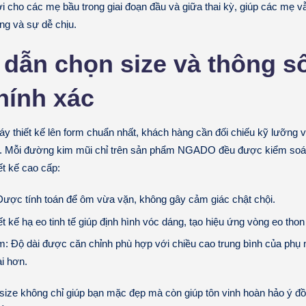
ời cho các mẹ bầu trong giai đoạn đầu và giữa thai kỳ, giúp các mẹ v
ang và sự dễ chịu.
dẫn chọn size và thông s
hính xác
áy thiết kế
lên form chuẩn nhất, khách hàng cần đối chiếu kỹ lưỡng v
uất. Mỗi đường kim mũi chỉ trên sản phẩm NGADO đều được kiểm soá
ết kế cao cấp:
ược tính toán để ôm vừa vặn, không gây cảm giác chật chội.
t kế hạ eo tinh tế giúp định hình vóc dáng, tạo hiệu ứng vòng eo thon
m:
Độ dài được căn chỉnh phù hợp với chiều cao trung bình của phụ n
ài hơn.
 size không chỉ giúp bạn mặc đẹp mà còn giúp tôn vinh hoàn hảo ý đ