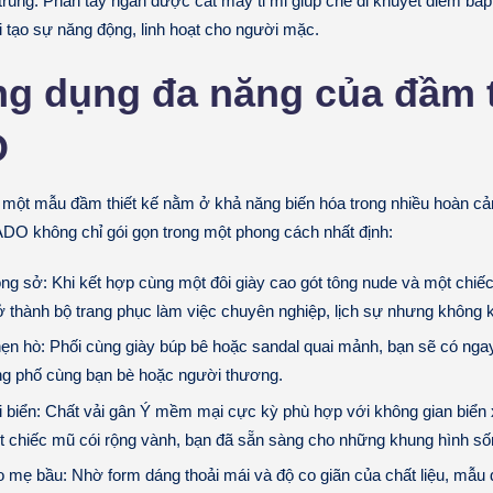
trung:
Phần tay ngắn được cắt may tỉ mỉ giúp che đi khuyết điểm bắ
i tạo sự năng động, linh hoạt cho người mặc.
ng dụng đa năng của đầm t
O
a một mẫu
đầm thiết kế
nằm ở khả năng biến hóa trong nhiều hoàn c
O không chỉ gói gọn trong một phong cách nhất định:
ông sở:
Khi kết hợp cùng một đôi giày cao gót tông nude và một chiếc 
ở thành bộ trang phục làm việc chuyên nghiệp, lịch sự nhưng không 
ẹn hò:
Phối cùng giày búp bê hoặc sandal quai mảnh, bạn sẽ có nga
g phố cùng bạn bè hoặc người thương.
 biển:
Chất vải gân Ý mềm mại cực kỳ phù hợp với không gian biển x
 chiếc mũ cói rộng vành, bạn đã sẵn sàng cho những khung hình sống
o mẹ bầu:
Nhờ form dáng thoải mái và độ co giãn của chất liệu, mẫu 