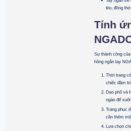
Tay ngắn trẻ 
léo, đồng thờ
Tính ứ
NGAD
Sự thành công củ
hồng ngắn tay NGAD
Thời trang c
chiếc đầm tr
Dạo phố và h
ngào để xuốn
Trang phục đi
cần thêm một
Lựa chọn ch