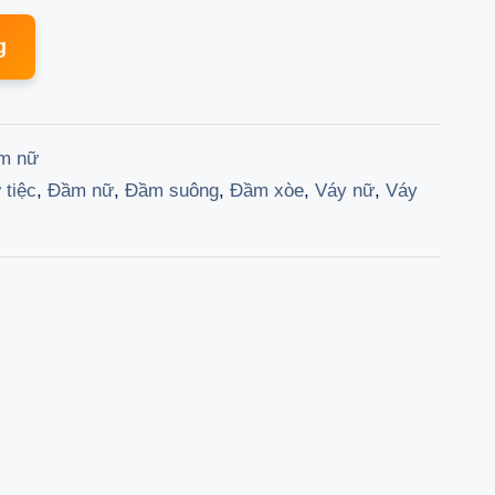
price
g
is:
000 ₫.
349.000 ₫.
m nữ
tiệc
,
Đầm nữ
,
Đầm suông
,
Đầm xòe
,
Váy nữ
,
Váy