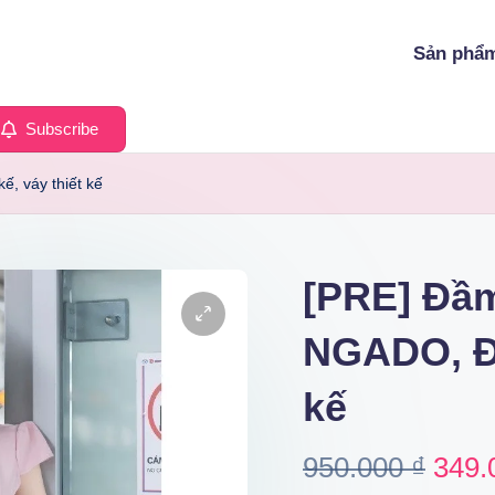
Sản phẩ
Subscribe
, váy thiết kế
[PRE] Đầm
NGADO, Đầ
kế
Origi
950.000
₫
349.