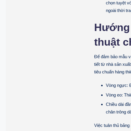
chọn tuyệt v
ngoài thời tr
Hướng 
thuật c
Để đảm bảo mẫu
v
tiết từ nhà sản x
tiêu chuẩn hàng thi
Vòng ngực:
Đ
Vòng eo:
Thiế
Chiều dài đầ
chân trông d
Việc tuân thủ bảng