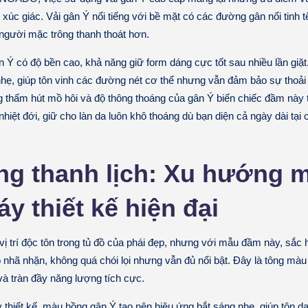
m xúc giác. Vải gân Ý nổi tiếng với bề mặt có các đường gân nổi tinh t
 người mặc trông thanh thoát hơn.
n Ý có độ bền cao, khả năng giữ form dáng cực tốt sau nhiều lần giặt. 
nhẹ, giúp tôn vinh các đường nét cơ thể nhưng vẫn đảm bảo sự thoải 
 thấm hút mồ hôi và độ thông thoáng của gân Ý biến chiếc đầm này 
hiệt đới, giữ cho làn da luôn khô thoáng dù bạn diện cả ngày dài tại
ng thanh lịch: Xu hướng 
áy thiết kế hiện đại
vị trí độc tôn trong tủ đồ của phái đẹp, nhưng với mẫu đầm này, sắc
ộ nhã nhặn, không quá chói lọi nhưng vẫn đủ nổi bật. Đây là tông mà
và tràn đầy năng lượng tích cực.
 thiết kế
, màu hồng gân Ý tạo nên hiệu ứng bắt sáng nhẹ, giúp tôn da