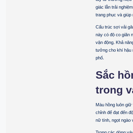
giác lẫn trải nghiệ
trang phục và giúp
Cấu trúc sợi vải gâ
này có độ co giãn 
vận động. Khả năng
tưởng cho khí hậu n
phố.
Sắc hồ
trong v
Màu hồng luôn giữ 
chỉnh để đạt đến đ
nữ tính, ngọt ngào 
Trong các dòng
váy