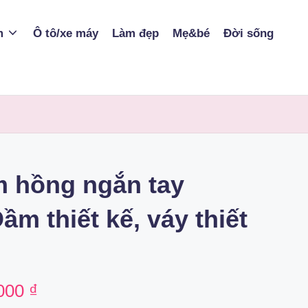
m
Ô tô/xe máy
Làm đẹp
Mẹ&bé
Đời sống
 hồng ngắn tay
m thiết kế, váy thiết
nal
Current
000
₫