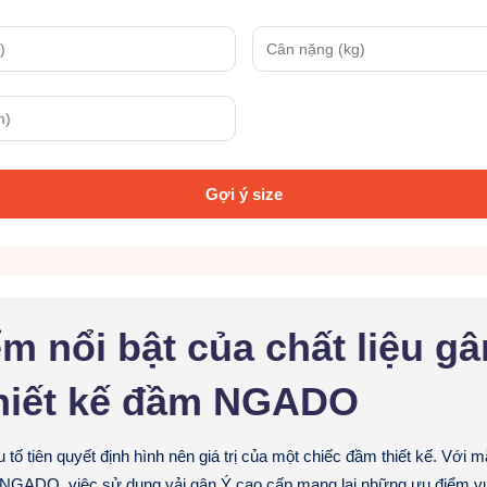
Gợi ý size
m nổi bật của chất liệu gâ
thiết kế đầm NGADO
u tố tiên quyết định hình nên giá trị của một chiếc
đầm thiết kế
. Với 
 NGADO, việc sử dụng vải gân Ý cao cấp mang lại những ưu điểm vượ