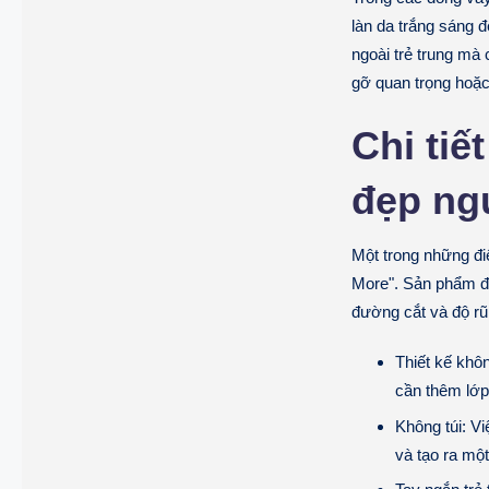
làn da trắng sáng 
ngoài trẻ trung mà
gỡ quan trọng hoặc
Chi tiế
đẹp ng
Một trong những đi
More". Sản phẩm đư
đường cắt và độ rũ 
Thiết kế khôn
cần thêm lớp
Không túi:
Việ
và tạo ra mộ