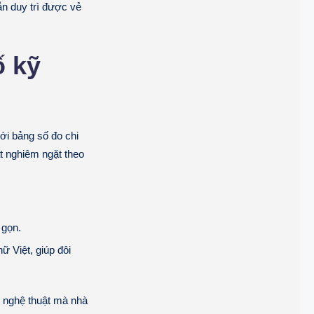
ẫn duy trì được vẻ
ố kỹ
ới bảng số đo chi
t nghiêm ngặt theo
 gọn.
ữ Việt, giúp đôi
ồ nghệ thuật mà nhà