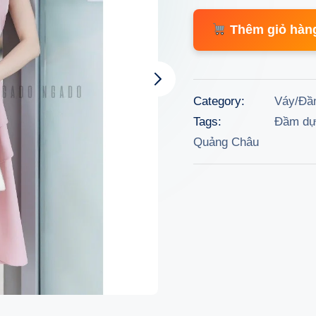
price
Thêm giỏ hàn
was:
950.
Category:
Váy/Đầ
Tags:
Đầm dự 
Quảng Châu