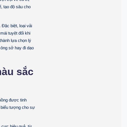
ế, tạo độ sâu cho
Đặc biệt, loại vải
mái tuyệt đối khi
thành lựa chọn lý
 công sở hay đi dạo
màu sắc
 hồng được tinh
u biểu tượng cho sự
 cực hiệu quả, từ