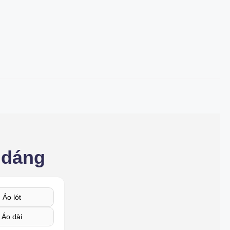
 dáng
Áo lót
Áo dài