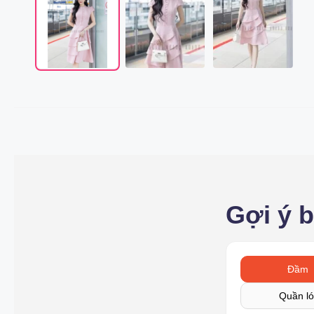
Gợi ý 
Đầm
Quần ló