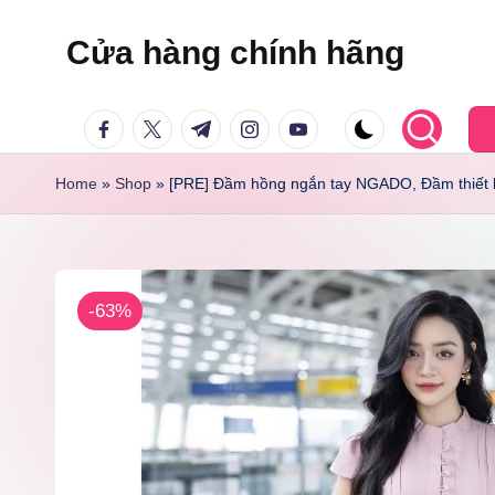
Cửa hàng chính hãng
Skip
to
facebook.com
twitter.com
t.me
instagram.com
youtube.com
content
Home
»
Shop
»
[PRE] Đầm hồng ngắn tay NGADO, Đầm thiết kế
-63%