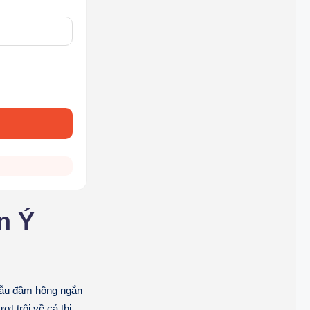
n Ý
mẫu đầm hồng ngắn
t trội về cả thị