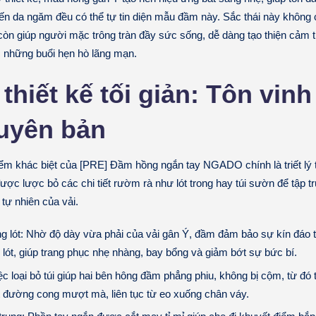
đến da ngăm đều có thể tự tin diện mẫu đầm này. Sắc thái này không 
 còn giúp người mặc trông tràn đầy sức sống, dễ dàng tạo thiện cảm 
 những buổi hẹn hò lãng mạn.
t thiết kế tối giản: Tôn vinh
uyên bản
ểm khác biệt của [PRE] Đầm hồng ngắn tay NGADO chính là triết lý th
ợc lược bỏ các chi tiết rườm rà như lót trong hay túi sườn để tập t
tự nhiên của vải.
g lót:
Nhờ độ dày vừa phải của vải gân Ý, đầm đảm bảo sự kín đáo 
 lót, giúp trang phục nhẹ nhàng, bay bổng và giảm bớt sự bức bí.
c loại bỏ túi giúp hai bên hông đầm phẳng phiu, không bị cộm, từ đó 
t đường cong mượt mà, liên tục từ eo xuống chân váy.