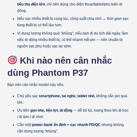
tiêu thụ điện lớn
, chỉ nên dùng cho điện thoại/tablet/phụ kiện di
động.
Nếu sạc nhiều thiết bị cùng lúc, công suất chia nhỏ → thời gian sạc
từng thiết bị có thể lâu hơn.
Vì dung lượng không quá “khủng”, nếu bạn đi du lịch dài ngày, làm
việc di động nhiều thiết bị, có thể nhanh hết pin — nên chuẩn bị
nguồn sạc phụ hoặc sạc lại sớm.
Khi nào nên cân nhắc
dùng Phantom P37
Bạn nên cân nhắc model này nếu:
Chủ yếu sạc
smartphone, tai nghe, tablet nhỏ
, không cần pin quá
lớn.
Ưu tiên
gọn nhẹ, tiện lợi, di động
— dễ bỏ túi, mang theo khi đi học
/ đi làm / đi chơi.
Cần một
power-bank ổn định + sạc nhanh PD/QC
nhưng không
cần dung lượng “khủng”.