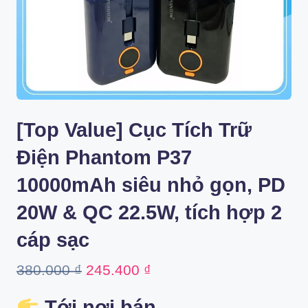
[Top Value] Cục Tích Trữ
Điện Phantom P37
10000mAh siêu nhỏ gọn, PD
20W & QC 22.5W, tích hợp 2
cáp sạc
Original
Current
380.000
₫
245.400
₫
price
price
Tới nơi bán