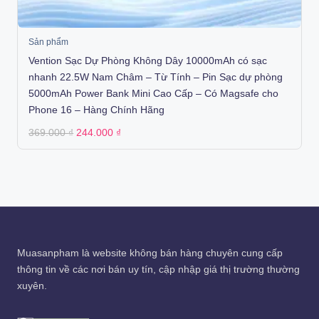
Sản phẩm
Vention Sạc Dự Phòng Không Dây 10000mAh có sạc
nhanh 22.5W Nam Châm – Từ Tính – Pin Sạc dự phòng
5000mAh Power Bank Mini Cao Cấp – Có Magsafe cho
Phone 16 – Hàng Chính Hãng
Original
Current
369.000
₫
244.000
₫
price
price
was:
is:
369.000 ₫.
244.000 ₫.
Muasanpham
là website không bán hàng chuyên cung cấp
thông tin về các nơi bán uy tín, cập nhập giá thị trường thường
xuyên.