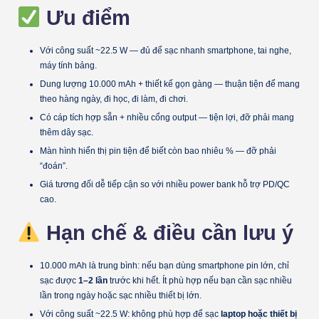
Ưu điểm
Với công suất ~22.5 W — đủ để sạc nhanh smartphone, tai nghe,
máy tính bảng.
Dung lượng 10.000 mAh + thiết kế gọn gàng — thuận tiện để mang
theo hàng ngày, đi học, đi làm, đi chơi.
Có cáp tích hợp sẵn + nhiều cổng output — tiện lợi, đỡ phải mang
thêm dây sạc.
Màn hình hiển thị pin tiện để biết còn bao nhiêu % — đỡ phải
“đoán”.
Giá tương đối dễ tiếp cận so với nhiều power bank hỗ trợ PD/QC
cao.
Hạn chế & điều cần lưu ý
10.000 mAh là trung bình: nếu bạn dùng smartphone pin lớn, chỉ
sạc được
1–2 lần
trước khi hết. Ít phù hợp nếu bạn cần sạc nhiều
lần trong ngày hoặc sạc nhiều thiết bị lớn.
Với công suất ~22.5 W: không phù hợp để sạc
laptop hoặc thiết bị