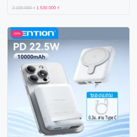
Original
Current
2.100.000
₫
1.530.000
₫
price
price
was:
is:
2.100.000 ₫.
1.530.000 ₫.
-34%