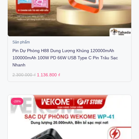
Sản phẩm
Pin Dự Phòng H88 Dung Lượng Khủng 120000mAh
100000mAh 100W PD 66W USB Type C Pin Trâu Sạc
Nhanh
Original
Current
2.300.000
₫
1.136.800
₫
price
price
was:
is:
2.300.000 ₫.
1.136.800 ₫.
-28%