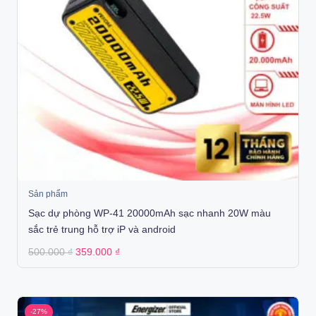
Sản phẩm
Sạc dự phòng WP-41 20000mAh sạc nhanh 20W màu
sắc trẻ trung hỗ trợ iP và android
Original
Current
500.000
₫
359.000
₫
price
price
was:
is:
500.000 ₫.
359.000 ₫.
-27%