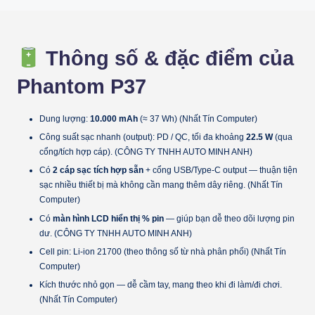
Thông số & đặc điểm của
Phantom P37
Dung lượng:
10.000 mAh
(≈ 37 Wh) (Nhất Tín Computer)
Công suất sạc nhanh (output): PD / QC, tối đa khoảng
22.5 W
(qua
cổng/tích hợp cáp). (CÔNG TY TNHH AUTO MINH ANH)
Có
2 cáp sạc tích hợp sẵn
+ cổng USB/Type-C output — thuận tiện
sạc nhiều thiết bị mà không cần mang thêm dây riêng. (Nhất Tín
Computer)
Có
màn hình LCD hiển thị % pin
— giúp bạn dễ theo dõi lượng pin
dư. (CÔNG TY TNHH AUTO MINH ANH)
Cell pin: Li-ion 21700 (theo thông số từ nhà phân phối) (Nhất Tín
Computer)
Kích thước nhỏ gọn — dễ cầm tay, mang theo khi đi làm/đi chơi.
(Nhất Tín Computer)