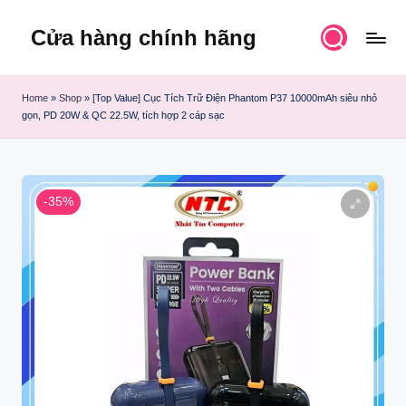
Cửa hàng chính hãng
Skip
to
content
Home
»
Shop
»
[Top Value] Cục Tích Trữ Điện Phantom P37 10000mAh siêu nhỏ
gọn, PD 20W & QC 22.5W, tích hợp 2 cáp sạc
-35%