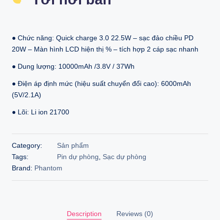
was:
is:
380.000 ₫.
245.400 ₫.
● Chức năng: Quick charge 3.0 22.5W – sạc đảo chiều PD
20W – Màn hình LCD hiện thị % – tích hợp 2 cáp sạc nhanh
● Dung lượng: 10000mAh /3.8V / 37Wh
● Điện áp định mức (hiệu suất chuyển đổi cao): 6000mAh
(5V/2.1A)
● Lõi: Li ion 21700
Category:
Sản phẩm
Tags:
Pin dự phòng
,
Sạc dự phòng
Brand:
Phantom
Description
Reviews (0)