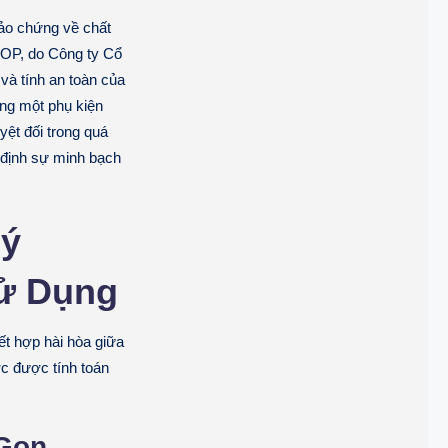
bảo chứng về chất
HOP, do Công ty Cổ
và tính an toàn của
ng một phụ kiện
yệt đối trong quá
g định sự minh bạch
Lý
ử Dụng
ết hợp hài hòa giữa
ước được tính toán
 Gọn