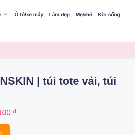
m
Ô tô/xe máy
Làm đẹp
Mẹ&bé
Đời sống
NSKIN | túi tote vải, túi
nal
Current
100
₫
price
g