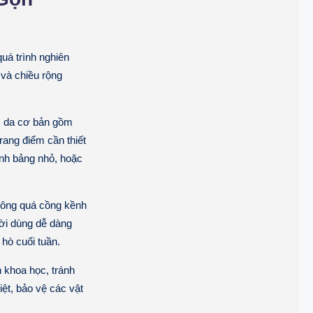
uá trình nghiên
 và chiều rộng
c da cơ bản gồm
ang điểm cần thiết
ính bảng nhỏ, hoặc
hông quá cồng kềnh
ười dùng dễ dàng
hò cuối tuần.
 khoa học, tránh
iệt, bảo vệ các vật