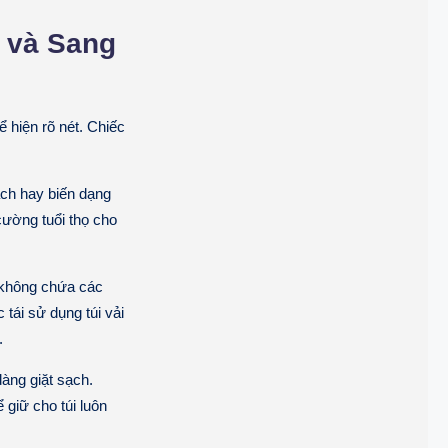
n và Sang
 hiện rõ nét. Chiếc
ách hay biến dạng
ường tuổi thọ cho
, không chứa các
 tái sử dụng túi vải
.
àng giặt sạch.
 giữ cho túi luôn