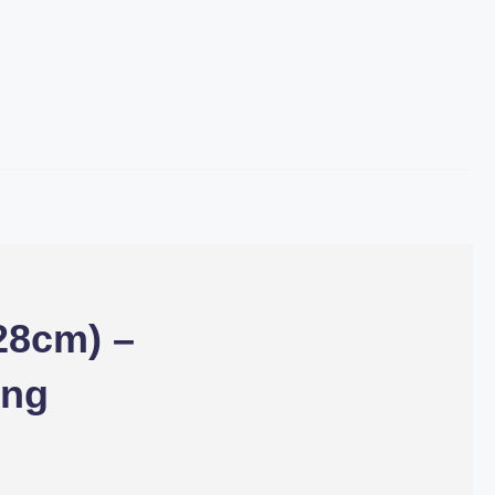
28cm) –
ong