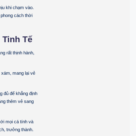
ịu khi chạm vào.
i phong cách thời
 Tinh Tế
g rất thịnh hành,
 xám, mang lại vẻ
g đủ để khẳng định
tăng thêm vẻ sang
ới mọi cá tính và
ch, trưởng thành.