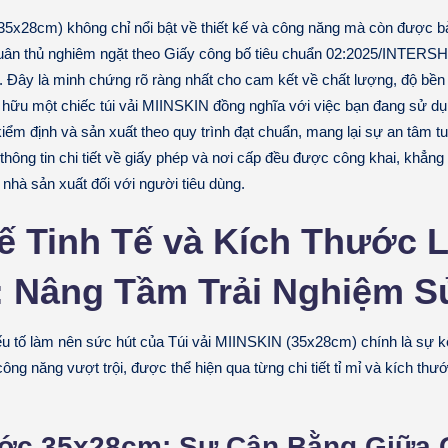
35x28cm) không chỉ nổi bật về thiết kế và công năng mà còn được 
uân thủ nghiêm ngặt theo Giấy công bố tiêu chuẩn 02:2025/INTERS
. Đây là minh chứng rõ ràng nhất cho cam kết về chất lượng, độ bền 
hữu một chiếc túi vải MIINSKIN đồng nghĩa với việc bạn đang sử dụ
ểm định và sản xuất theo quy trình đạt chuẩn, mang lại sự an tâm tu
thông tin chi tiết về giấy phép và nơi cấp đều được công khai, khẳn
nhà sản xuất đối với người tiêu dùng.
Kế Tinh Tế và Kích Thước 
 Nâng Tầm Trải Nghiệm S
u tố làm nên sức hút của Túi vải MIINSKIN (35x28cm) chính là sự k
à công năng vượt trội, được thể hiện qua từng chi tiết tỉ mỉ và kích th
ớc 35x28cm: Sự Cân Bằng Giữa