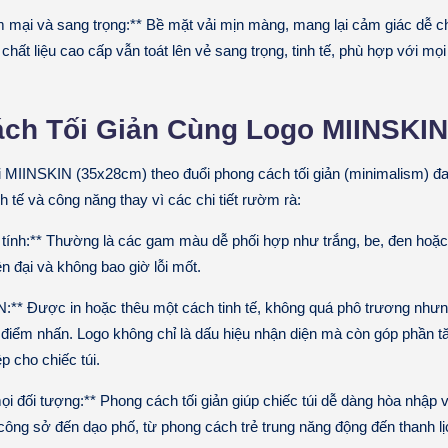
ại và sang trọng:** Bề mặt vải mịn màng, mang lại cảm giác dễ ch
n, chất liệu cao cấp vẫn toát lên vẻ sang trọng, tinh tế, phù hợp với mọ
ch Tối Giản Cùng Logo MIINSKIN
ải MIINSKIN (35x28cm) theo đuổi phong cách tối giản (minimalism) đan
nh tế và công năng thay vì các chi tiết rườm rà:
tính:** Thường là các gam màu dễ phối hợp như trắng, be, đen hoặc
ện đại và không bao giờ lỗi mốt.
** Được in hoặc thêu một cách tinh tế, không quá phô trương nhưn
 điểm nhấn. Logo không chỉ là dấu hiệu nhận diện mà còn góp phần 
p cho chiếc túi.
i đối tượng:** Phong cách tối giản giúp chiếc túi dễ dàng hòa nhập v
 công sở đến dạo phố, từ phong cách trẻ trung năng động đến thanh lị