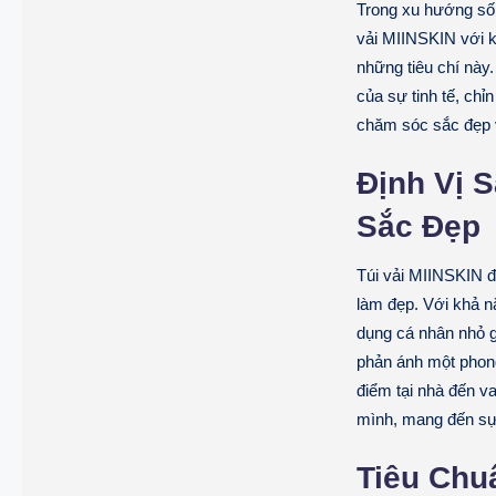
Trong xu hướng sốn
vải MIINSKIN với k
những tiêu chí này
của sự tinh tế, chỉ
chăm sóc sắc đẹp 
Định Vị 
Sắc Đẹp
Túi vải MIINSKIN đ
làm đẹp. Với khả n
dụng cá nhân nhỏ g
phản ánh một phong
điểm tại nhà đến v
mình, mang đến sự 
Tiêu Chu