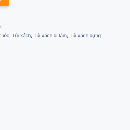
is:
000 ₫.
179.100 ₫.
h
 chéo
,
Túi xách
,
Túi xách đi làm
,
Túi xách đựng