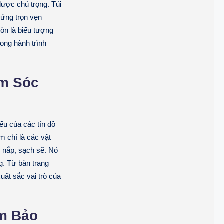
được chú trọng. Túi
 ứng trọn vẹn
òn là biểu tượng
rong hành trình
ăm Sóc
ếu của các tín đồ
 chí là các vật
n nắp, sạch sẽ. Nó
g. Từ bàn trang
uất sắc vai trò của
m Bảo