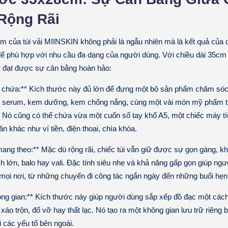
Rộng Rãi
 của túi vải MIINSKIN không phải là ngẫu nhiên mà là kết quả của q
để phù hợp với nhu cầu đa dạng của người dùng. Với chiều dài 35cm
y đạt được sự cân bằng hoàn hảo:
ể chứa:** Kích thước này đủ lớn để đựng một bộ sản phẩm chăm só
r, serum, kem dưỡng, kem chống nắng, cùng một vài món mỹ phẩm tr
 Nó cũng có thể chứa vừa một cuốn sổ tay khổ A5, một chiếc máy t
n khác như ví tiền, điện thoại, chìa khóa.
ng theo:** Mặc dù rộng rãi, chiếc túi vẫn giữ được sự gọn gàng, k
ách lớn, balo hay vali. Đặc tính siêu nhẹ và khả năng gấp gọn giúp ng
mọi nơi, từ những chuyến đi công tác ngắn ngày đến những buổi hẹn 
ng gian:** Kích thước này giúp người dùng sắp xếp đồ đạc một cách
 xáo trộn, đổ vỡ hay thất lạc. Nó tạo ra một không gian lưu trữ riêng b
 các yếu tố bên ngoài.