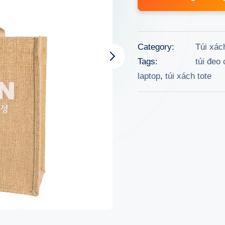
was:
199.
Category:
Túi xác
Tags:
túi đeo
laptop
,
túi xách tote