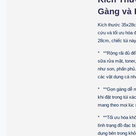
Gàng và 
Kích thước 35x28cm
cứu và tối ưu hóa 
28cm, chiếc túi nà
* **Rộng rãi đủ đ
sữa rửa mặt, tone
như son, phấn phủ.
các vật dụng cá nhâ
* **Gọn gàng dễ ma
khi đặt trong túi x
mang theo mọi lúc 
* **Tối ưu hóa khô
tình trạng đồ đạc bị
dụng bên trong khỏi