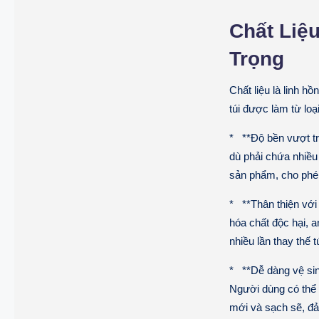
Chất Liệ
Trọng
Chất liệu là linh h
túi được làm từ loạ
* **Độ bền vượt trộ
dù phải chứa nhiều
sản phẩm, cho phép
* **Thân thiện với
hóa chất độc hại, a
nhiều lần thay thế 
* **Dễ dàng vệ sin
Người dùng có thể 
mới và sạch sẽ, đả