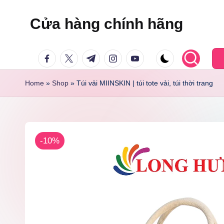
Cửa hàng chính hãng
Skip
to
facebook.com
twitter.com
t.me
instagram.com
youtube.com
content
Home
»
Shop
»
Túi vải MIINSKIN | túi tote vải, túi thời trang
-10%