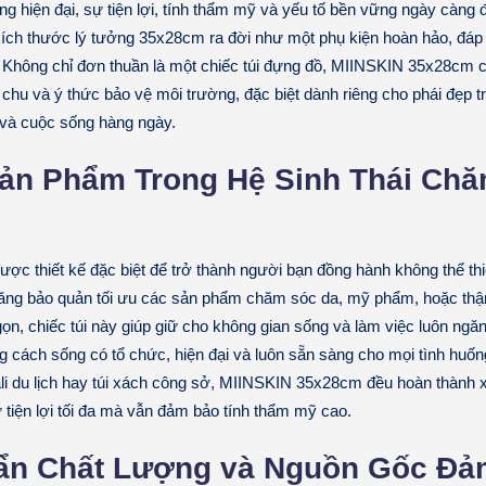
g hiện đại, sự tiện lợi, tính thẩm mỹ và yếu tố bền vững ngày càng 
ích thước lý tưởng 35x28cm ra đời như một phụ kiện hoàn hảo, đáp
. Không chỉ đơn thuần là một chiếc túi đựng đồ, MIINSKIN 35x28cm c
n chu và ý thức bảo vệ môi trường, đặc biệt dành riêng cho phái đẹp t
và cuộc sống hàng ngày.
Sản Phẩm Trong Hệ Sinh Thái Ch
ược thiết kế đặc biệt để trở thành người bạn đồng hành không thể thi
ăng bảo quản tối ưu các sản phẩm chăm sóc da, mỹ phẩm, hoặc thậm
ọn, chiếc túi này giúp giữ cho không gian sống và làm việc luôn ngă
 cách sống có tổ chức, hiện đại và luôn sẵn sàng cho mọi tình huốn
ali du lịch hay túi xách công sở, MIINSKIN 35x28cm đều hoàn thành x
tiện lợi tối đa mà vẫn đảm bảo tính thẩm mỹ cao.
ẩn Chất Lượng và Nguồn Gốc Đả