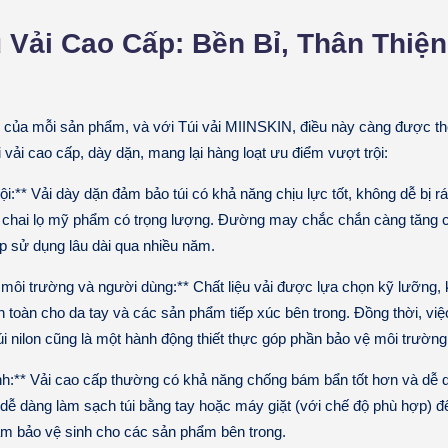
u Vải Cao Cấp: Bền Bỉ, Thân Thiệ
ồn của mỗi sản phẩm, và với Túi vải MIINSKIN, điều này càng được thể
i vải cao cấp, dày dặn, mang lại hàng loạt ưu điểm vượt trội:
i:** Vải dày dặn đảm bảo túi có khả năng chịu lực tốt, không dễ bị r
 chai lọ mỹ phẩm có trọng lượng. Đường may chắc chắn càng tăng c
 sử dụng lâu dài qua nhiều năm.
 môi trường và người dùng:** Chất liệu vải được lựa chọn kỹ lưỡng
n toàn cho da tay và các sản phẩm tiếp xúc bên trong. Đồng thời, việc
túi nilon cũng là một hành động thiết thực góp phần bảo vệ môi trường
h:** Vải cao cấp thường có khả năng chống bám bẩn tốt hơn và dễ d
dễ dàng làm sạch túi bằng tay hoặc máy giặt (với chế độ phù hợp) để
m bảo vệ sinh cho các sản phẩm bên trong.