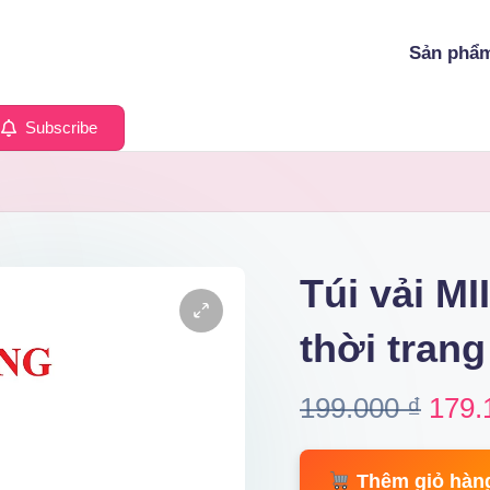
Sản phẩ
Subscribe
Túi vải MII
thời trang
Origi
199.000
₫
179.
price
Thêm giỏ hàn