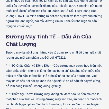
Giá trị thực sự của một chiếc túi xách da cá sấu cao cấp không chỉ nằm ở
chất liệu quý hiếm hay thiết kế độc đáo, mà còn được định hình bởi nghệ
thuật chế tác thủ công tinh xảo. Túi Xách Da Cá Sấu Huy Hoàng Hộp
Vuông HT6211 là minh chứng rõ nét cho sự tỉ mỉ và tâm huyết của những
người thợ lành nghề, nơi mỗi đường kim mũi chỉ đều thể hiện sự cẩn
trọng và chuẩn mực.
Đường May Tinh Tế – Dấu Ấn Của
Chất Lượng
Đường may là một trong những yếu tố quan trọng nhất để đánh giá chất
lượng của một sản phẩm da. Đối với HT6211:
* **Độ Chắc Chắn và Đồng Đều:** Các đường may được thực hiện một
cách chắc chắn, không bị lỏng lẻo hay bung chỉ. Khoảng cách giữa các
mũi kim đều đặn, thẳng tắp, thể hiện kỹ năng cao của người thợ. Việc
may da cá sấu đòi hỏi sự khéo léo đặc biệt vì da cá sấu rất dày và cứng,
dễ làm hỏng kim nếu không đúng kỹ thuật.
* **Thẩm Mỹ Cao:** Đường may không chỉ đảm bảo độ bền mà còn là
một phần của thiết kế. Những đường may tinh xảo, ẩn hoặc nổi một cách
có chủ đích, góp phần định hình form dáng túi và tạo điểm nhấn thị giác.