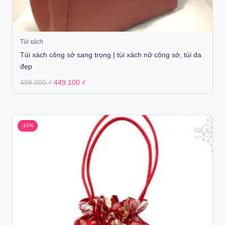
Túi xách
Túi xách công sở sang trọng | túi xách nữ công sở, túi da
đẹp
Original
Current
499.000
₫
449.100
₫
price
price
was:
is:
499.000 ₫.
449.100 ₫.
-10%