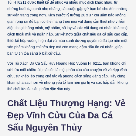
Túi HT6211 được thiết kế để phục vụ nhiều mục đích khác nhau, từ
những buổi dạo phố nhẹ nhàng, các cuộc gặp gỡ bạn bè cho đến những
sự kiện trang trọng hơn. Kích thước lý tưởng 20 x 37 cm đảm bảo không
gian rộng rãi để bạn có thể mang theo mọi vật dụng cần thiết như ví tiền,
điện thoại thông minh, mỹ phẩm, sổ tay và các vật dụng cá nhân khác một
cách thoải mái và ngăn nắp. Sự kết hợp giữa chất liệu da cá sấu cao cấp,
thiết kế hộp vuông hiện đại và màu xanh dương quyến rũ đã tạo nên một
sản phẩm không chỉ bền đẹp mà còn mang đậm dấu ấn cá nhân, giúp
bạn tự tin tỏa sáng ở bất cứ đâu.
Với Túi Xách Da Cá Sấu Huy Hoàng Hộp Vuông HT6211, bạn không chỉ
sở hữu một chiếc túi, mà còn là một phần của câu chuyện về vẻ đẹp vĩnh
cửu, sự khéo léo trong chế tác và phong cách sống đẳng cấp. Hãy cùng
khám phá sâu hơn về những yếu tố làm nên giá trị và sức hấp dẫn không
thể chối từ của sản phẩm độc đáo này.
Chất Liệu Thượng Hạng: Vẻ
Đẹp Vĩnh Cửu Của Da Cá
Sấu Nguyên Thủy