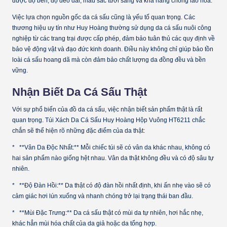
được độ bền, độ dẻo dai, màu sắc tươi sáng và khả năng chống lão hóa.
Việc lựa chọn nguồn gốc da cá sấu cũng là yếu tố quan trọng. Các
thương hiệu uy tín như Huy Hoàng thường sử dụng da cá sấu nuôi công
nghiệp từ các trang trại được cấp phép, đảm bảo tuân thủ các quy định về
bảo vệ động vật và đạo đức kinh doanh. Điều này không chỉ giúp bảo tồn
loài cá sấu hoang dã mà còn đảm bảo chất lượng da đồng đều và bền
vững.
Nhận Biết Da Cá Sấu Thật
Với sự phổ biến của đồ da cá sấu, việc nhận biết sản phẩm thật là rất
quan trọng. Túi Xách Da Cá Sấu Huy Hoàng Hộp Vuông HT6211 chắc
chắn sẽ thể hiện rõ những đặc điểm của da thật:
* **Vân Da Độc Nhất:** Mỗi chiếc túi sẽ có vân da khác nhau, không có
hai sản phẩm nào giống hệt nhau. Vân da thật không đều và có độ sâu tự
nhiên.
* **Độ Đàn Hồi:** Da thật có độ đàn hồi nhất định, khi ấn nhẹ vào sẽ có
cảm giác hơi lún xuống và nhanh chóng trở lại trạng thái ban đầu.
* **Mùi Đặc Trưng:** Da cá sấu thật có mùi da tự nhiên, hơi hắc nhẹ,
khác hẳn mùi hóa chất của da giả hoặc da tổng hợp.