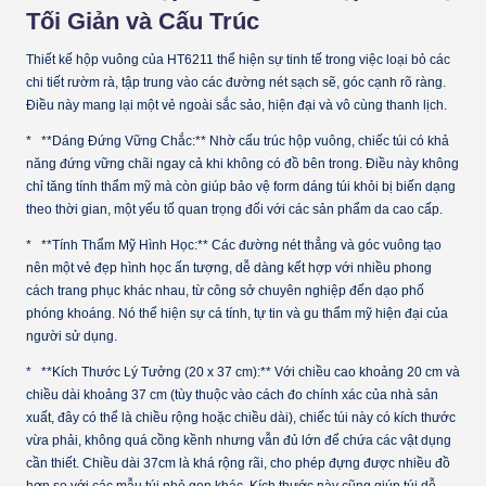
Tối Giản và Cấu Trúc
Thiết kế hộp vuông của HT6211 thể hiện sự tinh tế trong việc loại bỏ các
chi tiết rườm rà, tập trung vào các đường nét sạch sẽ, góc cạnh rõ ràng.
Điều này mang lại một vẻ ngoài sắc sảo, hiện đại và vô cùng thanh lịch.
* **Dáng Đứng Vững Chắc:** Nhờ cấu trúc hộp vuông, chiếc túi có khả
năng đứng vững chãi ngay cả khi không có đồ bên trong. Điều này không
chỉ tăng tính thẩm mỹ mà còn giúp bảo vệ form dáng túi khỏi bị biến dạng
theo thời gian, một yếu tố quan trọng đối với các sản phẩm da cao cấp.
* **Tính Thẩm Mỹ Hình Học:** Các đường nét thẳng và góc vuông tạo
nên một vẻ đẹp hình học ấn tượng, dễ dàng kết hợp với nhiều phong
cách trang phục khác nhau, từ công sở chuyên nghiệp đến dạo phố
phóng khoáng. Nó thể hiện sự cá tính, tự tin và gu thẩm mỹ hiện đại của
người sử dụng.
* **Kích Thước Lý Tưởng (20 x 37 cm):** Với chiều cao khoảng 20 cm và
chiều dài khoảng 37 cm (tùy thuộc vào cách đo chính xác của nhà sản
xuất, đây có thể là chiều rộng hoặc chiều dài), chiếc túi này có kích thước
vừa phải, không quá cồng kềnh nhưng vẫn đủ lớn để chứa các vật dụng
cần thiết. Chiều dài 37cm là khá rộng rãi, cho phép đựng được nhiều đồ
hơn so với các mẫu túi nhỏ gọn khác. Kích thước này cũng giúp túi dễ