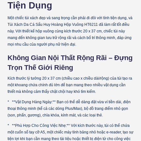
Tiện Dụng
Một chiếc túi xách đẹp và sang trọng cần phải đi đôi với tính tiện dụng, và
Túi Xách Da Cá Sấu Huy Hoàng Hộp Vuông HT6211 đã làm rất tốt điều
này. Với thiết kế hộp vuông cùng kích thước 20 x 37 cm, chiếc túi này
mang đến không gian lưu trữ rộng rãi và cách bố trí thông minh, đáp ứng
mọi nhu cầu của người phụ nữ hiện đại.
Không Gian Nội Thất Rộng Rãi – Đựng
Trọn Thế Giới Riêng
Kích thước lý tưởng 20 x 37 cm (chiều cao x chiều dài/rộng) của túi tạo ra
một khoang chứa chính đủ lớn để bạn mang theo nhiều vật dụng cần
thiết mà không cảm thấy chật chội hay khó tìm kiếm.
* **Vật Dụng Hàng Ngày:** Bạn có thể dễ dàng đặt vừa ví tiền dài, điện
thoại thông minh (kể cả các dòng Plus/Max), bộ đồ trang điểm nhỏ gọn
(son, phấn, gương), chìa khóa, kính mát, và các loại thẻ.
* **Phù Hợp Cho Công Việc Nhẹ:** Với kích thước này, túi có thể chứa
một cuốn sổ tay cỡ A5, một chiếc máy tính bảng nhỏ hoặc e-reader, tạo sự
tiện lợi khi bạn cần mang theo tài liệu hoặc thiết bị điện tử cho công việc