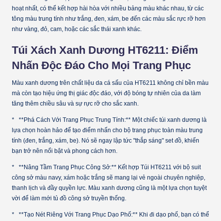
hoạt nhất, có thể kết hợp hài hòa với nhiều bảng màu khác nhau, từ các
tông màu trung tính như trắng, đen, xám, be đến các màu sắc rực rỡ hơn
như vàng, đỏ, cam, hoặc các sắc thái xanh khác.
Túi Xách Xanh Dương HT6211: Điểm
Nhấn Độc Đáo Cho Mọi Trang Phục
Màu xanh dương trên chất liệu da cá sấu của HT6211 không chỉ bền màu
mà còn tạo hiệu ứng thị giác độc đáo, với độ bóng tự nhiên của da làm
tăng thêm chiều sâu và sự rực rỡ cho sắc xanh.
* **Phá Cách Với Trang Phục Trung Tính:** Một chiếc túi xanh dương là
lựa chọn hoàn hảo để tạo điểm nhấn cho bộ trang phục toàn màu trung
tính (đen, trắng, xám, be). Nó sẽ ngay lập tức "thắp sáng" set đồ, khiến
bạn trở nên nổi bật và phong cách hơn.
* **Nâng Tầm Trang Phục Công Sở:** Kết hợp Túi HT6211 với bộ suit
công sở màu navy, xám hoặc trắng sẽ mang lại vẻ ngoài chuyên nghiệp,
thanh lịch và đầy quyền lực. Màu xanh dương cũng là một lựa chọn tuyệt
vời để làm mới tủ đồ công sở truyền thống.
* **Tạo Nét Riêng Với Trang Phục Dạo Phố:** Khi đi dạo phố, bạn có thể