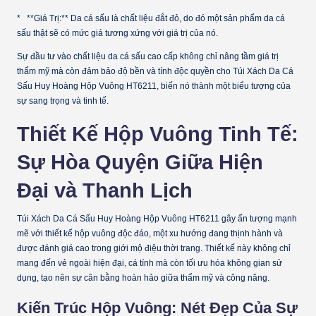
* **Giá Trị:** Da cá sấu là chất liệu đắt đỏ, do đó một sản phẩm da cá
sấu thật sẽ có mức giá tương xứng với giá trị của nó.
Sự đầu tư vào chất liệu da cá sấu cao cấp không chỉ nâng tầm giá trị
thẩm mỹ mà còn đảm bảo độ bền và tính độc quyền cho Túi Xách Da Cá
Sấu Huy Hoàng Hộp Vuông HT6211, biến nó thành một biểu tượng của
sự sang trọng và tinh tế.
Thiết Kế Hộp Vuông Tinh Tế:
Sự Hòa Quyện Giữa Hiện
Đại và Thanh Lịch
Túi Xách Da Cá Sấu Huy Hoàng Hộp Vuông HT6211 gây ấn tượng mạnh
mẽ với thiết kế hộp vuông độc đáo, một xu hướng đang thịnh hành và
được đánh giá cao trong giới mộ điệu thời trang. Thiết kế này không chỉ
mang đến vẻ ngoài hiện đại, cá tính mà còn tối ưu hóa không gian sử
dụng, tạo nên sự cân bằng hoàn hảo giữa thẩm mỹ và công năng.
Kiến Trúc Hộp Vuông: Nét Đẹp Của Sự