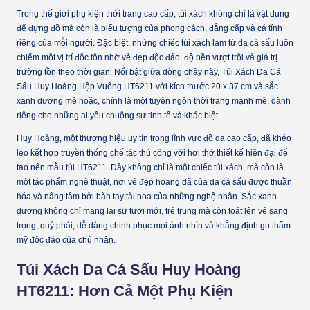
Trong thế giới phụ kiện thời trang cao cấp, túi xách không chỉ là vật dụng
để đựng đồ mà còn là biểu tượng của phong cách, đẳng cấp và cá tính
riêng của mỗi người. Đặc biệt, những chiếc túi xách làm từ da cá sấu luôn
chiếm một vị trí độc tôn nhờ vẻ đẹp độc đáo, độ bền vượt trội và giá trị
trường tồn theo thời gian. Nổi bật giữa dòng chảy này, Túi Xách Da Cá
Sấu Huy Hoàng Hộp Vuông HT6211 với kích thước 20 x 37 cm và sắc
xanh dương mê hoặc, chính là một tuyên ngôn thời trang mạnh mẽ, dành
riêng cho những ai yêu chuộng sự tinh tế và khác biệt.
Huy Hoàng, một thương hiệu uy tín trong lĩnh vực đồ da cao cấp, đã khéo
léo kết hợp truyền thống chế tác thủ công với hơi thở thiết kế hiện đại để
tạo nên mẫu túi HT6211. Đây không chỉ là một chiếc túi xách, mà còn là
một tác phẩm nghệ thuật, nơi vẻ đẹp hoang dã của da cá sấu được thuần
hóa và nâng tầm bởi bàn tay tài hoa của những nghệ nhân. Sắc xanh
dương không chỉ mang lại sự tươi mới, trẻ trung mà còn toát lên vẻ sang
trọng, quý phái, dễ dàng chinh phục mọi ánh nhìn và khẳng định gu thẩm
mỹ độc đáo của chủ nhân.
Túi Xách Da Cá Sấu Huy Hoàng
HT6211: Hơn Cả Một Phụ Kiện