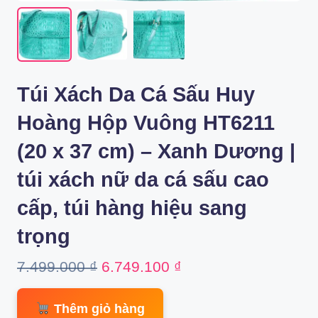
Túi Xách Da Cá Sấu Huy
Hoàng Hộp Vuông HT6211
(20 x 37 cm) – Xanh Dương |
túi xách nữ da cá sấu cao
cấp, túi hàng hiệu sang
trọng
Original
Current
7.499.000
₫
6.749.100
₫
price
price
Thêm giỏ hàng
was:
is: