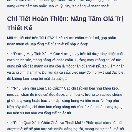
dàng được cầm tay hoặc đeo khuỷu tay, tạo dáng vẻ thanh thoát.
Chi Tiết Hoàn Thiện: Nâng Tầm Giá Trị
Thiết Kế
Mỗi chi tiết nhỏ trên Túi HT6211 đều được chăm chút tỉ mỉ, góp phần
hoàn thiện vẻ đẹp tổng thể của thiết kế hộp vuông:
* **Đường May Tinh Xảo:** Các đường may trên túi được thực hiện một
cách chính xác, thẳng hàng và chắc chắn. Đường may không chỉ có tác
dụng kết nối các mảnh da mà còn là một phần của thiết kế, tạo điểm nhấn
và tăng tính thẩm mỹ. Đối với da cá sấu, việc may đòi hỏi kỹ thuật đặc biệt
để không làm hỏng bề mặt da quý giá.
* **Phụ Kiện Kim Loại Cao Cấp:** Các chi tiết kim loại như khóa kéo,
móc cài, chân đế (nếu có) đều được chọn lựa kỹ lưỡng từ vật liệu chống
gỉ sét, mạ vàng hoặc bạc cao cấp, sáng bóng và bền màu. Những phụ
kiện này không chỉ đảm bảo công năng mà còn là điểm nhấn sang trọng,
tạo nên sự hài hòa với tổng thể chiếc túi.
* **Phần Quai Xách Chắc Chắn và Thoải Mái:** Phần quai xách của túi
được thiết kế để phù hợp với nhiều dáng người, mang lại sự thoải mái tối