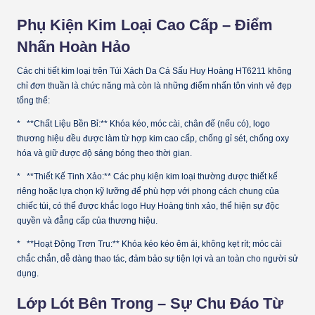
Phụ Kiện Kim Loại Cao Cấp – Điểm
Nhấn Hoàn Hảo
Các chi tiết kim loại trên Túi Xách Da Cá Sấu Huy Hoàng HT6211 không
chỉ đơn thuần là chức năng mà còn là những điểm nhấn tôn vinh vẻ đẹp
tổng thể:
* **Chất Liệu Bền Bỉ:** Khóa kéo, móc cài, chân đế (nếu có), logo
thương hiệu đều được làm từ hợp kim cao cấp, chống gỉ sét, chống oxy
hóa và giữ được độ sáng bóng theo thời gian.
* **Thiết Kế Tinh Xảo:** Các phụ kiện kim loại thường được thiết kế
riêng hoặc lựa chọn kỹ lưỡng để phù hợp với phong cách chung của
chiếc túi, có thể được khắc logo Huy Hoàng tinh xảo, thể hiện sự độc
quyền và đẳng cấp của thương hiệu.
* **Hoạt Động Trơn Tru:** Khóa kéo kéo êm ái, không kẹt rít; móc cài
chắc chắn, dễ dàng thao tác, đảm bảo sự tiện lợi và an toàn cho người sử
dụng.
Lớp Lót Bên Trong – Sự Chu Đáo Từ