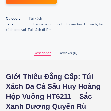
7.499.000 ₫.
6.749.100 ₫.
Category:
Túi xách
Tags:
túi baguette nữ
,
túi clutch cầm tay
,
Túi xách
,
túi
xách đeo vai
,
Túi xách đi làm
Description
Reviews (0)
Giới Thiệu Đẳng Cấp: Túi
Xách Da Cá Sấu Huy Hoàng
Hộp Vuông HT6211 – Sắc
Xanh Dương Quyến Rũ