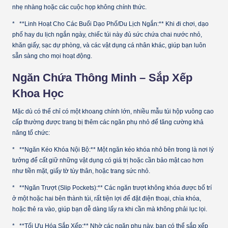
nhẹ nhàng hoặc các cuộc họp không chính thức.
* **Linh Hoạt Cho Các Buổi Dạo Phố/Du Lịch Ngắn:** Khi đi chơi, dạo
phố hay du lịch ngắn ngày, chiếc túi này đủ sức chứa chai nước nhỏ,
khăn giấy, sạc dự phòng, và các vật dụng cá nhân khác, giúp bạn luôn
sẵn sàng cho mọi hoạt động.
Ngăn Chứa Thông Minh – Sắp Xếp
Khoa Học
Mặc dù có thể chỉ có một khoang chính lớn, nhiều mẫu túi hộp vuông cao
cấp thường được trang bị thêm các ngăn phụ nhỏ để tăng cường khả
năng tổ chức:
* **Ngăn Kéo Khóa Nội Bộ:** Một ngăn kéo khóa nhỏ bên trong là nơi lý
tưởng để cất giữ những vật dụng có giá trị hoặc cần bảo mật cao hơn
như tiền mặt, giấy tờ tùy thân, hoặc trang sức nhỏ.
* **Ngăn Trượt (Slip Pockets):** Các ngăn trượt không khóa được bố trí
ở một hoặc hai bên thành túi, rất tiện lợi để đặt điện thoại, chìa khóa,
hoặc thẻ ra vào, giúp bạn dễ dàng lấy ra khi cần mà không phải lục lọi.
* **Tối Ưu Hóa Sắp Xếp:** Nhờ các ngăn phụ này, bạn có thể sắp xếp