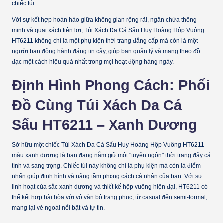
chiếc túi.
Với sự kết hợp hoàn hảo giữa không gian rộng rãi, ngăn chứa thông
minh và quai xách tiện lợi, Túi Xách Da Cá Sấu Huy Hoàng Hộp Vuông
HT6211 không chỉ là một phụ kiện thời trang đẳng cấp mà còn là một
người bạn đồng hành đáng tin cậy, giúp bạn quản lý và mang theo đồ
đạc một cách hiệu quả nhất trong mọi hoạt động hàng ngày.
Định Hình Phong Cách: Phối
Đồ Cùng Túi Xách Da Cá
Sấu HT6211 – Xanh Dương
Sở hữu một chiếc Túi Xách Da Cá Sấu Huy Hoàng Hộp Vuông HT6211
màu xanh dương là bạn đang nắm giữ một "tuyên ngôn" thời trang đầy cá
tính và sang trọng. Chiếc túi này không chỉ là phụ kiện mà còn là điểm
nhấn giúp định hình và nâng tầm phong cách cá nhân của bạn. Với sự
linh hoạt của sắc xanh dương và thiết kế hộp vuông hiện đại, HT6211 có
thể kết hợp hài hòa với vô vàn bộ trang phục, từ casual đến semi-formal,
mang lại vẻ ngoài nổi bật và tự tin.