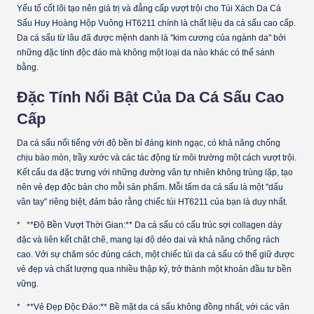
Yếu tố cốt lõi tạo nên giá trị và đẳng cấp vượt trội cho Túi Xách Da Cá
Sấu Huy Hoàng Hộp Vuông HT6211 chính là chất liệu da cá sấu cao cấp.
Da cá sấu từ lâu đã được mệnh danh là "kim cương của ngành da" bởi
những đặc tính độc đáo mà không một loại da nào khác có thể sánh
bằng.
Đặc Tính Nổi Bật Của Da Cá Sấu Cao
Cấp
Da cá sấu nổi tiếng với độ bền bỉ đáng kinh ngạc, có khả năng chống
chịu bào mòn, trầy xước và các tác động từ môi trường một cách vượt trội.
Kết cấu da đặc trưng với những đường vân tự nhiên không trùng lặp, tạo
nên vẻ đẹp độc bản cho mỗi sản phẩm. Mỗi tấm da cá sấu là một "dấu
vân tay" riêng biệt, đảm bảo rằng chiếc túi HT6211 của bạn là duy nhất.
* **Độ Bền Vượt Thời Gian:** Da cá sấu có cấu trúc sợi collagen dày
đặc và liên kết chặt chẽ, mang lại độ dẻo dai và khả năng chống rách
cao. Với sự chăm sóc đúng cách, một chiếc túi da cá sấu có thể giữ được
vẻ đẹp và chất lượng qua nhiều thập kỷ, trở thành một khoản đầu tư bền
vững.
* **Vẻ Đẹp Độc Đáo:** Bề mặt da cá sấu không đồng nhất, với các vân