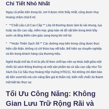
Chi Tiết Nhỏ Nhất
Ngay cả phần bên trong túi, nơi ít được nhìn thấy nhất, cũng được Huy
Hoàng chăm chút tỉ mỉ:
* **Chất Liệu Lót Cao Cấp:** Lớp lót thường được làm từ vải nhung, lụa
hoặc da lộn cao cấp, mềm mại, giúp bảo vệ đồ vật bên trong khỏi trầy
xước và tăng thêm cảm giác sang trọng khi mở túi.
* **Hoàn Thiện Sạch Sẽ:** Các đường may bên trong cũng được thực
hiện cẩn thận, không có chỉ thừa hay vết bẩn, thể hiện sự chuyên nghiệp
và tôn trọng khách hàng của thương hiệu.
Nghệ thuật chế tác tỉ mỉ là yếu tố then chốt tạo nên sự khác biệt giữa một
chiếc túi xách thông thường và một sản phẩm da cá sấu cao cấp như Túi
Xách Da Cá Sấu Huy Hoàng Hộp Vuông HT6211. Nó không chỉ đảm bảo
độ bền vượt trội mà còn nâng tầm giá trị thẩm mỹ, biến mỗi chiếc túi thành
một kiệt tác thực sự.
Tối Ưu Công Năng: Không
Gian Lưu Trữ Rộng Rãi và