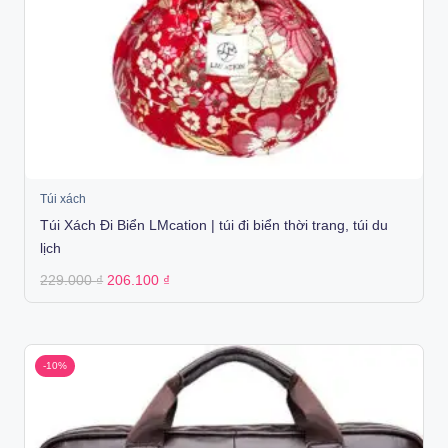
Túi xách
Túi Xách Đi Biển LMcation | túi đi biển thời trang, túi du
lịch
Original
Current
229.000
₫
206.100
₫
price
price
was:
is:
229.000 ₫.
206.100 ₫.
-10%