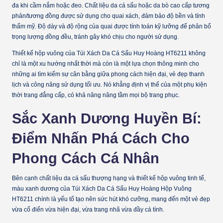
đa khi cầm nắm hoặc đeo. Chất liệu da cá sấu hoặc da bò cao cấp tương
phản/tương đồng được sử dụng cho quai xách, đảm bảo độ bền và tính
thẩm mỹ. Độ dày và độ rộng của quai được tính toán kỹ lưỡng để phân bổ
trọng lượng đồng đều, tránh gây khó chịu cho người sử dụng.
Thiết kế hộp vuông của Túi Xách Da Cá Sấu Huy Hoàng HT6211 không
chỉ là một xu hướng nhất thời mà còn là một lựa chọn thông minh cho
những ai tìm kiếm sự cân bằng giữa phong cách hiện đại, vẻ đẹp thanh
lịch và công năng sử dụng tối ưu. Nó khẳng định vị thế của một phụ kiện
thời trang đẳng cấp, có khả năng nâng tầm mọi bộ trang phục.
Sắc Xanh Dương Huyền Bí:
Điểm Nhấn Phá Cách Cho
Phong Cách Cá Nhân
Bên cạnh chất liệu da cá sấu thượng hạng và thiết kế hộp vuông tinh tế,
màu xanh dương của Túi Xách Da Cá Sấu Huy Hoàng Hộp Vuông
HT6211 chính là yếu tố tạo nên sức hút khó cưỡng, mang đến một vẻ đẹp
vừa cổ điển vừa hiện đại, vừa trang nhã vừa đầy cá tính.