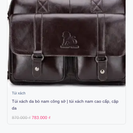
Túi xách
Túi xách da bò nam công sở | túi xách nam cao cấp, cặp
da
Original
Current
870.000
₫
783.000
₫
price
price
was:
is:
870.000 ₫.
783.000 ₫.