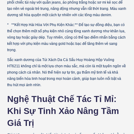
phối chiếc túi này với quần jeans, áo phông trắng hoặc sơ mi kẻ sọc để
tạo nên vẻ ngoài trẻ trung, năng động nhưng vẫn rất thời trang. Màu xanh
dương sẽ hòa quyện một cách tự nhiên với các tông màu denim.
* **Kết Hợp Hài Hòa Với Phụ Kiện Khác:** Để tạo sự đồng điệu, bạn có
thể chọn thêm một số phụ kiện nhỏ cùng tông xanh dương như khăn lụa,
vòng tay hoặc giày dép. Tuy nhiên, cũng có thể tạo điểm nhấn bằng cách
kết hợp với phụ kiện màu vàng gold hoặc bạc để tăng thêm vẻ sang
trọng.
Sắc xanh dương của Túi Xách Da Cá Sấu Huy Hoàng Hộp Vuông
HT6211 không chỉ là một lựa chọn màu sắc, mà còn là một tuyên ngôn về
phong cách cá nhân. Nó thể hiện sự tự tin, gu thẩm mỹ tinh tế và khả
năng biến hóa linh hoạt trong mọi hoàn cảnh, giúp bạn luôn nổi bật và
thu hút mọi ánh nhìn.
Nghệ Thuật Chế Tác Tỉ Mỉ:
Khi Sự Tinh Xảo Nâng Tầm
Giá Trị