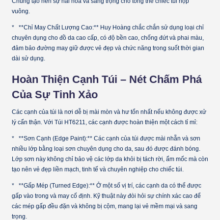
Chúng tạo nên sự hài hòa và sang trọng cho tổng thể chiếc túi hộp
vuông.
* **Chỉ May Chất Lượng Cao:** Huy Hoàng chắc chắn sử dụng loại chỉ
chuyên dụng cho đồ da cao cấp, có độ bền cao, chống đứt và phai màu,
đảm bảo đường may giữ được vẻ đẹp và chức năng trong suốt thời gian
dài sử dụng.
Hoàn Thiện Cạnh Túi – Nét Chấm Phá
Của Sự Tinh Xảo
Các cạnh của túi là nơi dễ bị mài mòn và hư tổn nhất nếu không được xử
lý cẩn thận. Với Túi HT6211, các cạnh được hoàn thiện một cách tỉ mỉ:
* **Sơn Cạnh (Edge Paint):** Các cạnh của túi được mài nhẵn và sơn
nhiều lớp bằng loại sơn chuyên dụng cho da, sau đó được đánh bóng.
Lớp sơn này không chỉ bảo vệ các lớp da khỏi bị tách rời, ẩm mốc mà còn
tạo nên vẻ đẹp liền mạch, tinh tế và chuyên nghiệp cho chiếc túi.
* **Gấp Mép (Turned Edge):** Ở một số vị trí, các cạnh da có thể được
gấp vào trong và may cố định. Kỹ thuật này đòi hỏi sự chính xác cao để
các mép gấp đều đặn và không bị cộm, mang lại vẻ mềm mại và sang
trọng.