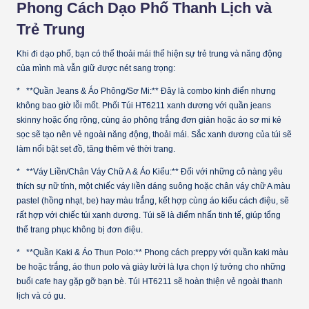
Phong Cách Dạo Phố Thanh Lịch và
Trẻ Trung
Khi đi dạo phố, bạn có thể thoải mái thể hiện sự trẻ trung và năng động
của mình mà vẫn giữ được nét sang trọng:
* **Quần Jeans & Áo Phông/Sơ Mi:** Đây là combo kinh điển nhưng
không bao giờ lỗi mốt. Phối Túi HT6211 xanh dương với quần jeans
skinny hoặc ống rộng, cùng áo phông trắng đơn giản hoặc áo sơ mi kẻ
sọc sẽ tạo nên vẻ ngoài năng động, thoải mái. Sắc xanh dương của túi sẽ
làm nổi bật set đồ, tăng thêm vẻ thời trang.
* **Váy Liền/Chân Váy Chữ A & Áo Kiểu:** Đối với những cô nàng yêu
thích sự nữ tính, một chiếc váy liền dáng suông hoặc chân váy chữ A màu
pastel (hồng nhạt, be) hay màu trắng, kết hợp cùng áo kiểu cách điệu, sẽ
rất hợp với chiếc túi xanh dương. Túi sẽ là điểm nhấn tinh tế, giúp tổng
thể trang phục không bị đơn điệu.
* **Quần Kaki & Áo Thun Polo:** Phong cách preppy với quần kaki màu
be hoặc trắng, áo thun polo và giày lười là lựa chọn lý tưởng cho những
buổi cafe hay gặp gỡ bạn bè. Túi HT6211 sẽ hoàn thiện vẻ ngoài thanh
lịch và có gu.