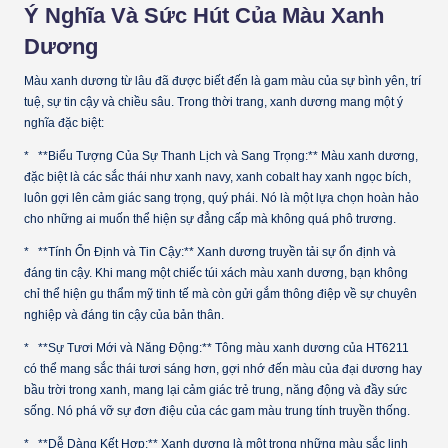
Ý Nghĩa Và Sức Hút Của Màu Xanh
Dương
Màu xanh dương từ lâu đã được biết đến là gam màu của sự bình yên, trí
tuệ, sự tin cậy và chiều sâu. Trong thời trang, xanh dương mang một ý
nghĩa đặc biệt:
* **Biểu Tượng Của Sự Thanh Lịch và Sang Trọng:** Màu xanh dương,
đặc biệt là các sắc thái như xanh navy, xanh cobalt hay xanh ngọc bích,
luôn gợi lên cảm giác sang trọng, quý phái. Nó là một lựa chọn hoàn hảo
cho những ai muốn thể hiện sự đẳng cấp mà không quá phô trương.
* **Tính Ổn Định và Tin Cậy:** Xanh dương truyền tải sự ổn định và
đáng tin cậy. Khi mang một chiếc túi xách màu xanh dương, bạn không
chỉ thể hiện gu thẩm mỹ tinh tế mà còn gửi gắm thông điệp về sự chuyên
nghiệp và đáng tin cậy của bản thân.
* **Sự Tươi Mới và Năng Động:** Tông màu xanh dương của HT6211
có thể mang sắc thái tươi sáng hơn, gợi nhớ đến màu của đại dương hay
bầu trời trong xanh, mang lại cảm giác trẻ trung, năng động và đầy sức
sống. Nó phá vỡ sự đơn điệu của các gam màu trung tính truyền thống.
* **Dễ Dàng Kết Hợp:** Xanh dương là một trong những màu sắc linh