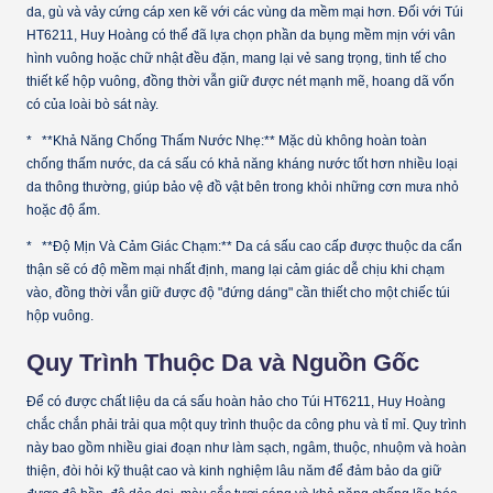
da, gù và vảy cứng cáp xen kẽ với các vùng da mềm mại hơn. Đối với Túi
HT6211, Huy Hoàng có thể đã lựa chọn phần da bụng mềm mịn với vân
hình vuông hoặc chữ nhật đều đặn, mang lại vẻ sang trọng, tinh tế cho
thiết kế hộp vuông, đồng thời vẫn giữ được nét mạnh mẽ, hoang dã vốn
có của loài bò sát này.
* **Khả Năng Chống Thấm Nước Nhẹ:** Mặc dù không hoàn toàn
chống thấm nước, da cá sấu có khả năng kháng nước tốt hơn nhiều loại
da thông thường, giúp bảo vệ đồ vật bên trong khỏi những cơn mưa nhỏ
hoặc độ ẩm.
* **Độ Mịn Và Cảm Giác Chạm:** Da cá sấu cao cấp được thuộc da cẩn
thận sẽ có độ mềm mại nhất định, mang lại cảm giác dễ chịu khi chạm
vào, đồng thời vẫn giữ được độ "đứng dáng" cần thiết cho một chiếc túi
hộp vuông.
Quy Trình Thuộc Da và Nguồn Gốc
Để có được chất liệu da cá sấu hoàn hảo cho Túi HT6211, Huy Hoàng
chắc chắn phải trải qua một quy trình thuộc da công phu và tỉ mỉ. Quy trình
này bao gồm nhiều giai đoạn như làm sạch, ngâm, thuộc, nhuộm và hoàn
thiện, đòi hỏi kỹ thuật cao và kinh nghiệm lâu năm để đảm bảo da giữ