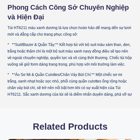
Phong Cách Công Sở Chuyên Nghiệp
và Hiện Đại
Túi HT6211 màu xanh dương là lựa chọn hoàn hảo để mang đến sự tươi
mới và đẳng cấp cho trang phục công sở:
* **Suit/Blazer & Quần Tây:** Kết hợp túi với bộ suit màu xám than, đen,
trắng hoặc thậm chí là một bộ suit màu xanh navy đồng điệu sẽ tạo nên
vẻ ngoài chuyên nghiệp, quyền lực và vô cùng thời thượng. Chiếc túi hộp
vuông sẽ giữ form dáng trang trọng, phù hợp với môi trường làm việc.
* **Áo Sơ Mi & Quần Culottes/Chân Váy Bút Chì:** Một chiếc sơ mi
trắng, xanh nhạt hoặc sọc nhỏ, phối cùng quần culottes ống rộng hoặc
chân váy bút chì, sẽ trở nên nổi bật hơn khi có sự xuất hiện của Túi
HT6211. Sắc xanh dương của túi sẽ là điểm nhấn duyên dáng, phá vỡ sự
Related Products