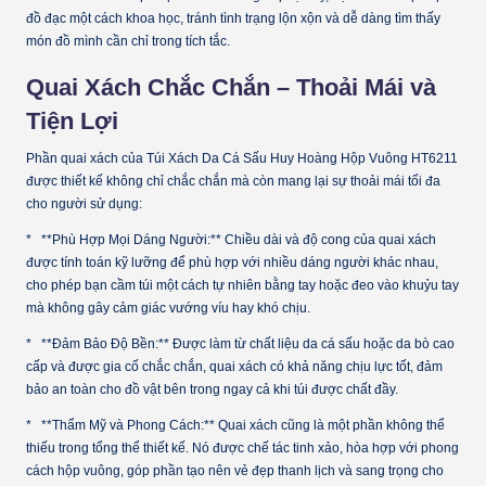
đồ đạc một cách khoa học, tránh tình trạng lộn xộn và dễ dàng tìm thấy
món đồ mình cần chỉ trong tích tắc.
Quai Xách Chắc Chắn – Thoải Mái và
Tiện Lợi
Phần quai xách của Túi Xách Da Cá Sấu Huy Hoàng Hộp Vuông HT6211
được thiết kế không chỉ chắc chắn mà còn mang lại sự thoải mái tối đa
cho người sử dụng:
* **Phù Hợp Mọi Dáng Người:** Chiều dài và độ cong của quai xách
được tính toán kỹ lưỡng để phù hợp với nhiều dáng người khác nhau,
cho phép bạn cầm túi một cách tự nhiên bằng tay hoặc đeo vào khuỷu tay
mà không gây cảm giác vướng víu hay khó chịu.
* **Đảm Bảo Độ Bền:** Được làm từ chất liệu da cá sấu hoặc da bò cao
cấp và được gia cố chắc chắn, quai xách có khả năng chịu lực tốt, đảm
bảo an toàn cho đồ vật bên trong ngay cả khi túi được chất đầy.
* **Thẩm Mỹ và Phong Cách:** Quai xách cũng là một phần không thể
thiếu trong tổng thể thiết kế. Nó được chế tác tinh xảo, hòa hợp với phong
cách hộp vuông, góp phần tạo nên vẻ đẹp thanh lịch và sang trọng cho