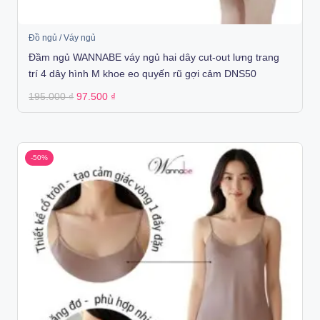
Đồ ngủ / Váy ngủ
Đầm ngủ WANNABE váy ngủ hai dây cut-out lưng trang
trí 4 dây hình M khoe eo quyến rũ gợi cảm DNS50
Original
Current
195.000
₫
97.500
₫
price
price
was:
is:
195.000 ₫.
97.500 ₫.
-50%