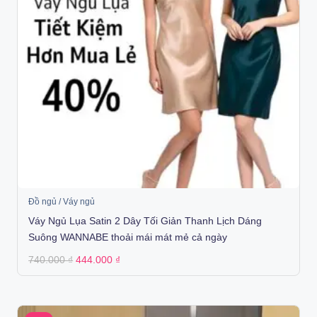
Đồ ngủ / Váy ngủ
Váy Ngủ Lụa Satin 2 Dây Tối Giản Thanh Lịch Dáng
Suông WANNABE thoải mái mát mẻ cả ngày
Original
Current
740.000
₫
444.000
₫
price
price
was:
is:
740.000 ₫.
444.000 ₫.