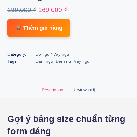
Original
Current
199.000
₫
169.000
₫
price
price
Thêm giỏ hàng
was:
is:
199.000 ₫.
169.000 ₫.
Category:
Đồ ngủ / Váy ngủ
Tags:
Đầm ngủ
,
Đầm nữ
,
Váy ngủ
Description
Reviews (0)
Gợi ý bảng size chuẩn từng
form dáng