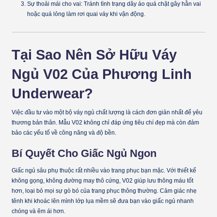
Sự thoải mái cho vai:
Tránh tình trạng dây áo quá chặt gây hằn vai
hoặc quá lỏng làm rơi quai váy khi vận động.
Tại Sao Nên Sở Hữu Váy
Ngủ V02 Của Phương Linh
Underwear?
Việc đầu tư vào một bộ váy ngủ chất lượng là cách đơn giản nhất để yêu
thương bản thân. Mẫu V02 không chỉ đáp ứng tiêu chí đẹp mà còn đảm
bảo các yếu tố về công năng và độ bền.
Bí Quyết Cho Giấc Ngủ Ngon
Giấc ngủ sâu phụ thuộc rất nhiều vào trang phục bạn mặc. Với thiết kế
không gọng, không đường may thô cứng, V02 giúp lưu thông máu tốt
hơn, loại bỏ mọi sự gò bó của trang phục thông thường. Cảm giác nhẹ
tênh khi khoác lên mình lớp lụa mềm sẽ đưa bạn vào giấc ngủ nhanh
chóng và êm ái hơn.