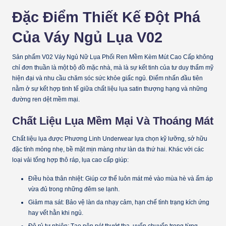
Đặc Điểm Thiết Kế Đột Phá
Của Váy Ngủ Lụa V02
Sản phẩm
V02 Váy Ngủ Nữ Lụa Phối Ren Mềm Kèm Mút Cao Cấp
không
chỉ đơn thuần là một bộ đồ mặc nhà, mà là sự kết tinh của tư duy thẩm mỹ
hiện đại và nhu cầu chăm sóc sức khỏe giấc ngủ. Điểm nhấn đầu tiên
nằm ở sự kết hợp tinh tế giữa chất liệu lụa satin thượng hạng và những
đường ren dệt mềm mại.
Chất Liệu Lụa Mềm Mại Và Thoáng Mát
Chất liệu lụa được Phương Linh Underwear lựa chọn kỹ lưỡng, sở hữu
đặc tính mỏng nhẹ, bề mặt mịn màng như làn da thứ hai. Khác với các
loại vải tổng hợp thô ráp, lụa cao cấp giúp:
Điều hòa thân nhiệt:
Giúp cơ thể luôn mát mẻ vào mùa hè và ấm áp
vừa đủ trong những đêm se lạnh.
Giảm ma sát:
Bảo vệ làn da nhạy cảm, hạn chế tình trạng kích ứng
hay vết hằn khi ngủ.