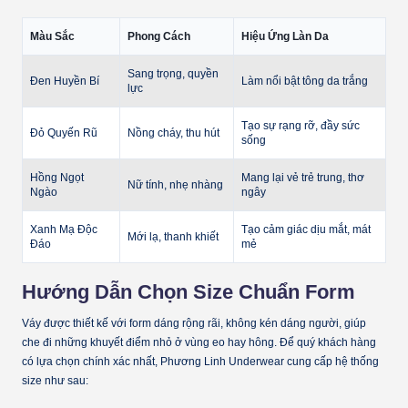
Màu Sắc
Phong Cách
Hiệu Ứng Làn Da
Sang trọng, quyền
Đen Huyền Bí
Làm nổi bật tông da trắng
lực
Tạo sự rạng rỡ, đầy sức
Đỏ Quyến Rũ
Nồng cháy, thu hút
sống
Hồng Ngọt
Mang lại vẻ trẻ trung, thơ
Nữ tính, nhẹ nhàng
Ngào
ngây
Xanh Mạ Độc
Tạo cảm giác dịu mắt, mát
Mới lạ, thanh khiết
Đáo
mẻ
Hướng Dẫn Chọn Size Chuẩn Form
Váy được thiết kế với
form dáng rộng rãi
, không kén dáng người, giúp
che đi những khuyết điểm nhỏ ở vùng eo hay hông. Để quý khách hàng
có lựa chọn chính xác nhất, Phương Linh Underwear cung cấp hệ thống
size như sau: