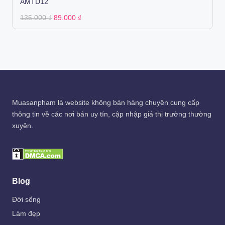
AMTD12
Original
Current
135.000
₫
89.000
₫
price
price
was:
is:
135.000 ₫.
89.000 ₫.
Muasanpham
là website không bán hàng chuyên cung cấp
thông tin về các nơi bán uy tín, cập nhập giá thị trường thường
xuyên.
Blog
Đời sống
Làm đẹp