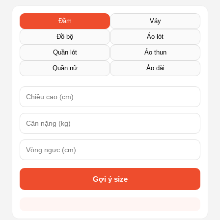
Đầm
Váy
Đồ bộ
Áo lót
Quần lót
Áo thun
Quần nữ
Áo dài
Gợi ý size