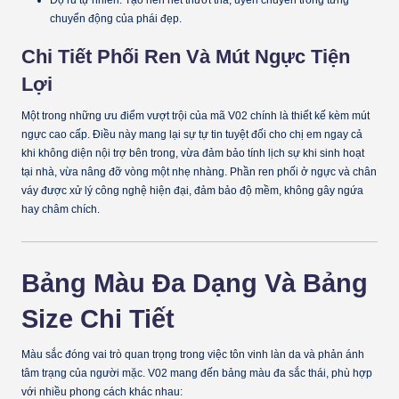
Độ rủ tự nhiên:
Tạo nên nét thướt tha, uyển chuyển trong từng
chuyển động của phái đẹp.
Chi Tiết Phối Ren Và Mút Ngực Tiện
Lợi
Một trong những ưu điểm vượt trội của mã V02 chính là thiết kế
kèm mút
ngực cao cấp
. Điều này mang lại sự tự tin tuyệt đối cho chị em ngay cả
khi không diện nội trợ bên trong, vừa đảm bảo tính lịch sự khi sinh hoạt
tại nhà, vừa nâng đỡ vòng một nhẹ nhàng. Phần ren phối ở ngực và chân
váy được xử lý công nghệ hiện đại, đảm bảo độ mềm, không gây ngứa
hay châm chích.
Bảng Màu Đa Dạng Và Bảng
Size Chi Tiết
Màu sắc đóng vai trò quan trọng trong việc tôn vinh làn da và phản ánh
tâm trạng của người mặc. V02 mang đến bảng màu đa sắc thái, phù hợp
với nhiều phong cách khác nhau: