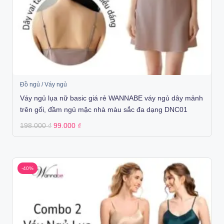
Đồ ngủ / Váy ngủ
Váy ngủ lụa nữ basic giá rẻ WANNABE váy ngủ dây mảnh
trên gối, đầm ngủ mặc nhà màu sắc đa dạng DNC01
Original
Current
198.000
₫
99.000
₫
price
price
was:
is:
198.000 ₫.
99.000 ₫.
-40%