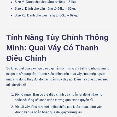
Size M:
Dành cho cân nặng từ
40kg – 54kg
.
Size L:
Dành cho cân nặng từ
54kg – 62kg
.
Size XL:
Dành cho cân nặng từ
60kg – 69kg
.
Tính Năng Tùy Chỉnh Thông
Minh: Quai Váy Có Thanh
Điều Chỉnh
Sự khác biệt của váy ngủ cao cấp nằm ở những chi tiết nhỏ nhưng mang
lại giá trị sử dụng lớn.
Thanh điều chỉnh trên quai váy
cho phép người
mặc chủ động thay đổi độ dài ngắn của dây áo. Điều này giải quyết triệt
để các vấn đề:
Độ hở ngực:
Bạn có thể điều chỉnh dây ngắn lại để kín đáo hơn
hoặc nới lỏng để khoe khéo xương quai xanh quyến rũ.
Độ dài váy:
Phù hợp với nhiều chiều cao khác nhau, giúp váy
không bị quá ngắn hoặc quá dài gây vướng víu.