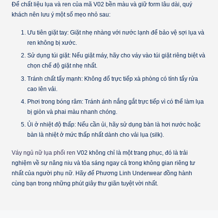
Để chất liệu lụa và ren của mã V02 bền màu và giữ form lâu dài, quý
khách nên lưu ý một số mẹo nhỏ sau:
Ưu tiên giặt tay:
Giặt nhẹ nhàng với nước lạnh để bảo vệ sợi lụa và
ren không bị xước.
Sử dụng túi giặt:
Nếu giặt máy, hãy cho váy vào túi giặt riêng biệt và
chọn chế độ giặt nhẹ nhất.
Tránh chất tẩy mạnh:
Không đổ trực tiếp xà phòng có tính tẩy rửa
cao lên vải.
Phơi trong bóng râm:
Tránh ánh nắng gắt trực tiếp vì có thể làm lụa
bị giòn và phai màu nhanh chóng.
Ủi ở nhiệt độ thấp:
Nếu cần ủi, hãy sử dụng bàn là hơi nước hoặc
bàn là nhiệt ở mức thấp nhất dành cho vải lụa (silk).
Váy ngủ nữ lụa phối ren
V02 không chỉ là một trang phục, đó là trải
nghiệm về sự nâng niu và tỏa sáng ngay cả trong không gian riêng tư
nhất của người phụ nữ. Hãy để Phương Linh Underwear đồng hành
cùng bạn trong những phút giây thư giãn tuyệt vời nhất.