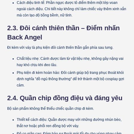
Cách điệu tinh tế:
Phần ngực được tô điểm thêm một lớp voan
ngoài cách điệu. Chi tiết này không chỉ làm chiếc váy thêm xinh xắn
mà còn tạo độ bồng bềnh, nữ tính.
2.3. Đôi cánh thiên thần – Điểm nhấn
Back Angel
Đi kèm với váy là phụ kiện đôi cánh thiên thần gắn phía sau lưng.
Chất liệu nhẹ:
Cánh được làm từ vật liệu nhẹ, không gây nặng vai
hay khó chịu khi đeo lâu.
Phụ kiện đi kèm hoàn hảo:
Đôi cánh giúp bộ trang phục thoát khỏi
định nghĩa "đồ ngủ thông thường" để trở thành một bộ cosplay gợi
cảm.
2.4. Quần chip đồng điệu và đáng yêu
Bộ sản phẩm không thể thiếu chiếc quần chip đi kèm.
Thiết kế cách điệu:
Quần được may với những đường nhún bèo,
thắt nơ hoặc phối ren đồng bộ với váy.
Độ co giãn cao:
Đảm bảo sự thoải mái tối đa cho vùng nhạy cảm,