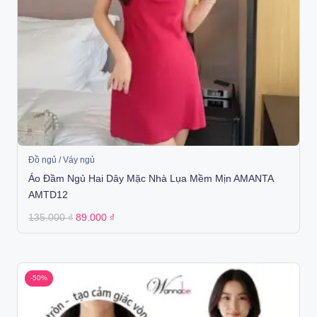
Đồ ngủ / Váy ngủ
Áo Đầm Ngủ Hai Dây Mặc Nhà Lụa Mềm Mịn AMANTA
AMTD12
Original
Current
135.000
₫
89.000
₫
price
price
was:
is:
135.000 ₫.
89.000 ₫.
-50%