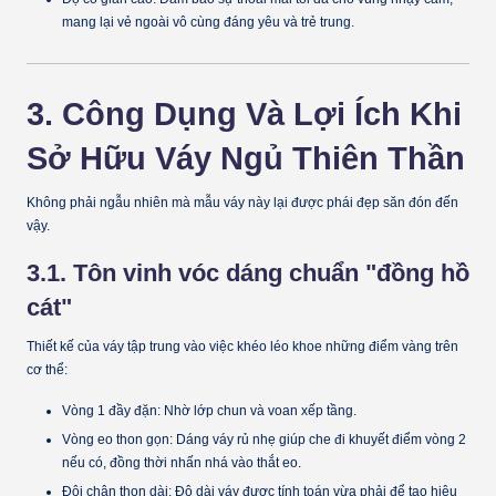
mang lại vẻ ngoài vô cùng đáng yêu và trẻ trung.
3. Công Dụng Và Lợi Ích Khi
Sở Hữu Váy Ngủ Thiên Thần
Không phải ngẫu nhiên mà mẫu váy này lại được phái đẹp săn đón đến
vậy.
3.1. Tôn vinh vóc dáng chuẩn "đồng hồ
cát"
Thiết kế của váy tập trung vào việc
khéo léo khoe những điểm vàng
trên
cơ thể:
Vòng 1 đầy đặn:
Nhờ lớp chun và voan xếp tầng.
Vòng eo thon gọn:
Dáng váy rủ nhẹ giúp che đi khuyết điểm vòng 2
nếu có, đồng thời nhấn nhá vào thắt eo.
Đôi chân thon dài:
Độ dài váy được tính toán vừa phải để tạo hiệu