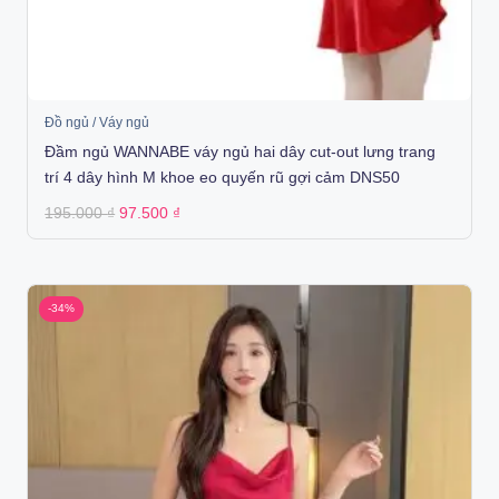
Đồ ngủ / Váy ngủ
Đầm ngủ WANNABE váy ngủ hai dây cut-out lưng trang
trí 4 dây hình M khoe eo quyến rũ gợi cảm DNS50
Original
Current
195.000
₫
97.500
₫
price
price
was:
is:
195.000 ₫.
97.500 ₫.
-34%