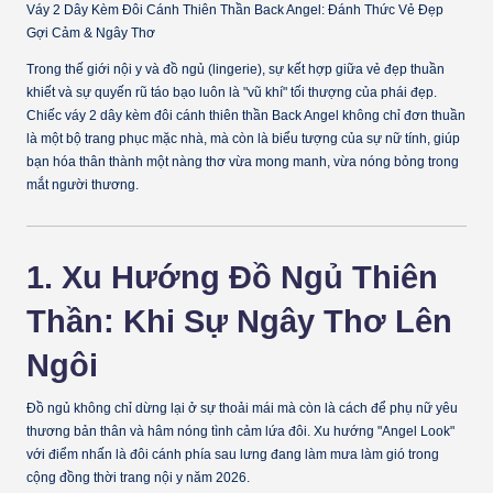
Váy 2 Dây Kèm Đôi Cánh Thiên Thần Back Angel: Đánh Thức Vẻ Đẹp
Gợi Cảm & Ngây Thơ
Trong thế giới nội y và đồ ngủ (lingerie), sự kết hợp giữa vẻ đẹp thuần
khiết và sự quyến rũ táo bạo luôn là "vũ khí" tối thượng của phái đẹp.
Chiếc
váy 2 dây kèm đôi cánh thiên thần Back Angel
không chỉ đơn thuần
là một bộ trang phục mặc nhà, mà còn là biểu tượng của sự nữ tính, giúp
bạn hóa thân thành một nàng thơ vừa mong manh, vừa nóng bỏng trong
mắt người thương.
1. Xu Hướng Đồ Ngủ Thiên
Thần: Khi Sự Ngây Thơ Lên
Ngôi
Đồ ngủ không chỉ dừng lại ở sự thoải mái mà còn là cách để phụ nữ yêu
thương bản thân và hâm nóng tình cảm lứa đôi. Xu hướng "Angel Look"
với điểm nhấn là đôi cánh phía sau lưng đang làm mưa làm gió trong
cộng đồng thời trang nội y năm 2026.