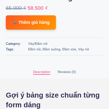
Original
Current
65.000
₫
58.500
₫
price
price
Thêm giỏ hàng
was:
is:
65.000 ₫.
58.500 ₫.
Category:
Váy/Đầm nữ
Tags:
Đầm nữ
,
Đầm suông
,
Đầm xòe
,
Váy nữ
Description
Reviews (0)
Gợi ý bảng size chuẩn từng
form dáng