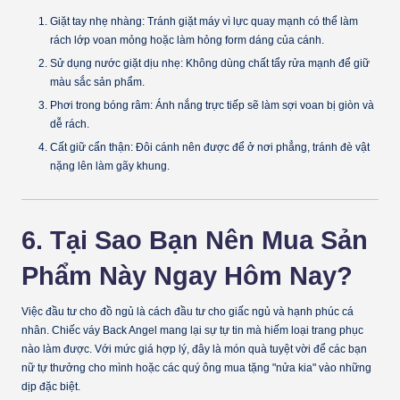
Giặt tay nhẹ nhàng:
Tránh giặt máy vì lực quay mạnh có thể làm
rách lớp voan mỏng hoặc làm hỏng form dáng của cánh.
Sử dụng nước giặt dịu nhẹ:
Không dùng chất tẩy rửa mạnh để giữ
màu sắc sản phẩm.
Phơi trong bóng râm:
Ánh nắng trực tiếp sẽ làm sợi voan bị giòn và
dễ rách.
Cất giữ cẩn thận:
Đôi cánh nên được để ở nơi phẳng, tránh đè vật
nặng lên làm gãy khung.
6. Tại Sao Bạn Nên Mua Sản
Phẩm Này Ngay Hôm Nay?
Việc đầu tư cho đồ ngủ là cách đầu tư cho giấc ngủ và hạnh phúc cá
nhân. Chiếc váy Back Angel mang lại sự tự tin mà hiếm loại trang phục
nào làm được. Với mức giá hợp lý, đây là món quà tuyệt vời để các bạn
nữ tự thưởng cho mình hoặc các quý ông mua tặng "nửa kia" vào những
dịp đặc biệt.