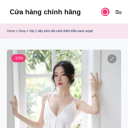
Cửa hàng chính hãng
Skip
to
content
Home
»
Shop
»
Váy 2 dây kèm đôi cánh thiên thần back angel
-10%