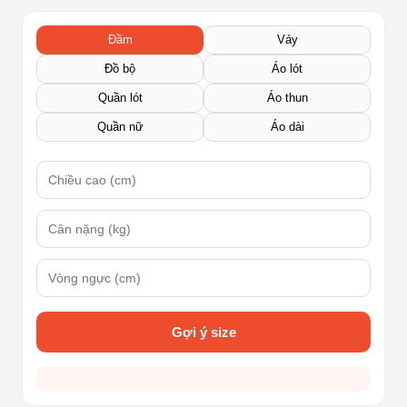
Đầm
Váy
Đồ bộ
Áo lót
Quần lót
Áo thun
Quần nữ
Áo dài
Gợi ý size