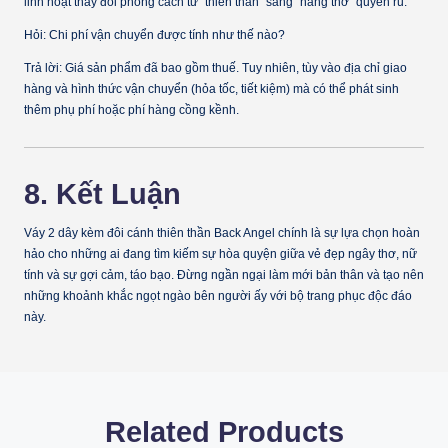
linh hoạt thay đổi phong cách từ "thiên thần" sang "nàng thơ" quyến rũ.
Hỏi: Chi phí vận chuyển được tính như thế nào?
Trả lời:
Giá sản phẩm đã bao gồm thuế. Tuy nhiên, tùy vào địa chỉ giao
hàng và hình thức vận chuyển (hỏa tốc, tiết kiệm) mà có thể phát sinh
thêm phụ phí hoặc phí hàng cồng kềnh.
8. Kết Luận
Váy 2 dây kèm đôi cánh thiên thần Back Angel
chính là sự lựa chọn hoàn
hảo cho những ai đang tìm kiếm sự hòa quyện giữa vẻ đẹp ngây thơ, nữ
tính và sự gợi cảm, táo bạo. Đừng ngần ngại làm mới bản thân và tạo nên
những khoảnh khắc ngọt ngào bên người ấy với bộ trang phục độc đáo
này.
Related Products