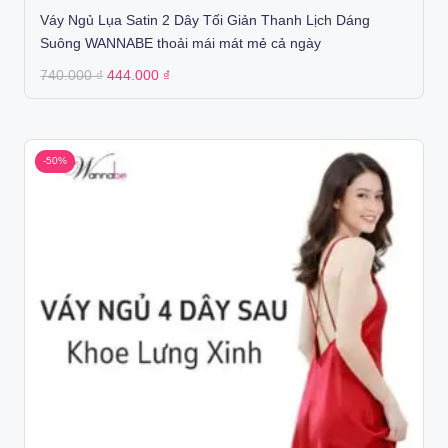
Váy Ngủ Lụa Satin 2 Dây Tối Giản Thanh Lịch Dáng
Suông WANNABE thoải mái mát mẻ cả ngày
Original
Current
740.000
₫
444.000
₫
price
price
was:
is:
740.000 ₫.
444.000 ₫.
-50%