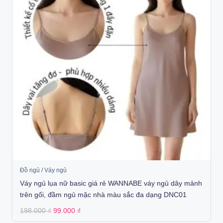
Đồ ngủ / Váy ngủ
Váy ngủ lụa nữ basic giá rẻ WANNABE váy ngủ dây mảnh
trên gối, đầm ngủ mặc nhà màu sắc đa dạng DNC01
Original
Current
198.000
₫
99.000
₫
price
price