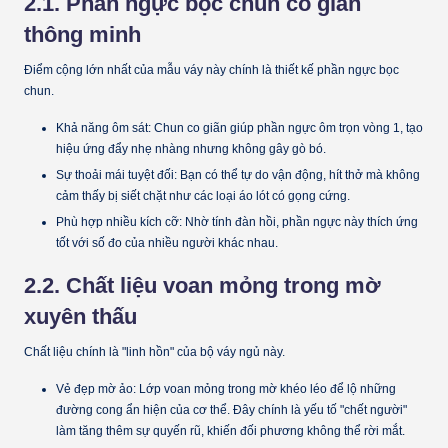
2.1. Phần ngực bọc chun co giãn
thông minh
Điểm cộng lớn nhất của mẫu váy này chính là thiết kế
phần ngực bọc
chun
.
Khả năng ôm sát:
Chun co giãn giúp phần ngực ôm trọn vòng 1, tạo
hiệu ứng đẩy nhẹ nhàng nhưng không gây gò bó.
Sự thoải mái tuyệt đối:
Bạn có thể tự do vận động, hít thở mà không
cảm thấy bị siết chặt như các loại áo lót có gọng cứng.
Phù hợp nhiều kích cỡ:
Nhờ tính đàn hồi, phần ngực này thích ứng
tốt với số đo của nhiều người khác nhau.
2.2. Chất liệu voan mỏng trong mờ
xuyên thấu
Chất liệu chính là "linh hồn" của bộ váy ngủ này.
Vẻ đẹp mờ ảo:
Lớp voan mỏng trong mờ khéo léo để lộ những
đường cong ẩn hiện của cơ thể. Đây chính là yếu tố "chết người"
làm tăng thêm sự quyến rũ, khiến đối phương không thể rời mắt.