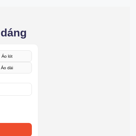
 dáng
Áo lót
Áo dài