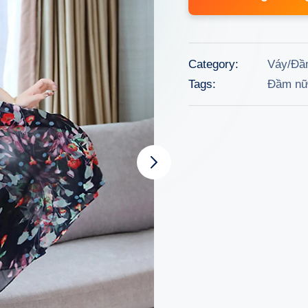
was:
79.000
Category:
Váy/Đầ
Tags:
Đầm n