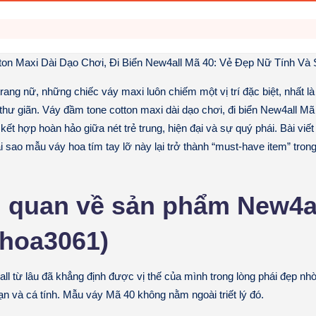
on Maxi Dài Dạo Chơi, Đi Biển New4all Mã 40: Vẻ Đẹp Nữ Tính Và 
 trang nữ, những chiếc váy maxi luôn chiếm một vị trí đặc biệt, nhất là
thư giãn. Váy đầm tone cotton maxi dài dạo chơi, đi biển New4all Mã
ết hợp hoàn hảo giữa nét trẻ trung, hiện đại và sự quý phái. Bài viết
ại sao mẫu váy hoa tím tay lỡ này lại trở thành “must-have item” trong
g quan về sản phẩm New4a
yhoa3061)
l từ lâu đã khẳng định được vị thế của mình trong lòng phái đẹp nhờ
ạn và cá tính. Mẫu váy Mã 40 không nằm ngoài triết lý đó.