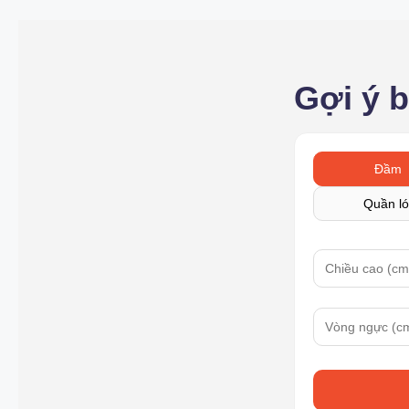
Gợi ý 
Đầm
Quần ló