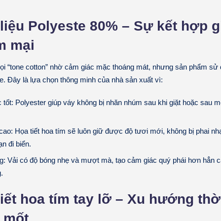
 liệu Polyeste 80% – Sự kết hợp 
m mại
i “tone cotton” nhờ cảm giác mặc thoáng mát, nhưng sản phẩm sử d
e. Đây là lựa chọn thông minh của nhà sản xuất vì:
 tốt: Polyester giúp váy không bị nhăn nhúm sau khi giặt hoặc sau mộ
ao: Họa tiết hoa tím sẽ luôn giữ được độ tươi mới, không bị phai nh
ạn đi biển.
g: Vải có độ bóng nhẹ và mượt mà, tạo cảm giác quý phái hơn hẳn cá
.
tiết hoa tím tay lỡ – Xu hướng thờ
i mốt