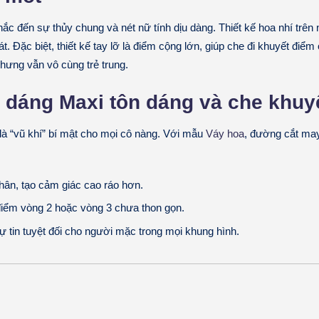
ắc đến sự thủy chung và nét nữ tính dịu dàng. Thiết kế hoa nhí trên 
t. Đặc biệt, thiết kế tay lỡ là điểm cộng lớn, giúp che đi khuyết điểm
nhưng vẫn vô cùng trẻ trung.
m dáng Maxi tôn dáng và che khuy
là “vũ khí” bí mật cho mọi cô nàng. Với mẫu
Váy hoa
, đường cắt may
chân, tạo cảm giác cao ráo hơn.
iểm vòng 2 hoặc vòng 3 chưa thon gọn.
ự tin tuyệt đối cho người mặc trong mọi khung hình.