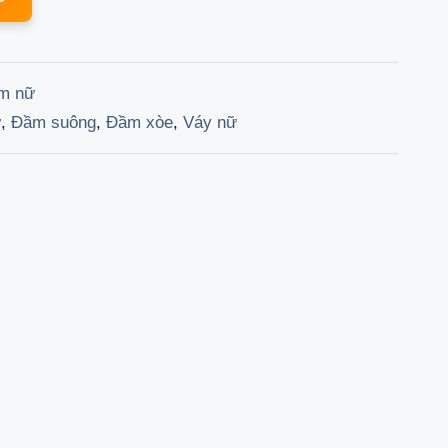
is:
 ₫.
71.100 ₫.
m nữ
ữ
,
Đầm suông
,
Đầm xòe
,
Váy nữ