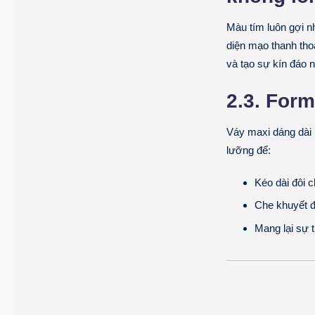
Màu tím luôn gợi nh
diện mạo thanh thoá
và tạo sự kín đáo 
2.3. For
Váy maxi dáng dài 
lưỡng để:
Kéo dài đôi 
Che khuyết đ
Mang lại sự t