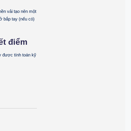
nền vải tạo nên một
 ở bắp tay (nếu có)
ết điểm
 được tính toán kỹ