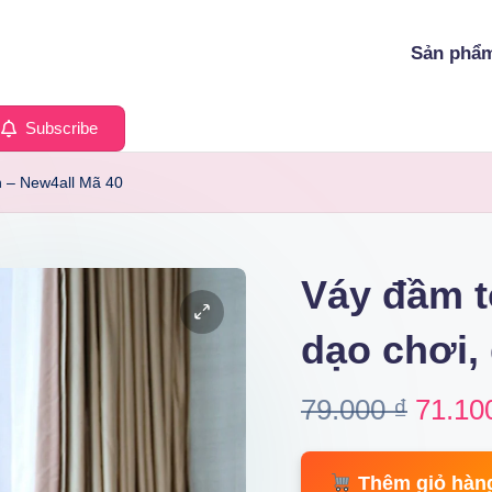
Sản phẩ
Subscribe
ển – New4all Mã 40
Váy đầm t
dạo chơi, 
Origin
79.000
₫
71.10
price
Thêm giỏ hàn