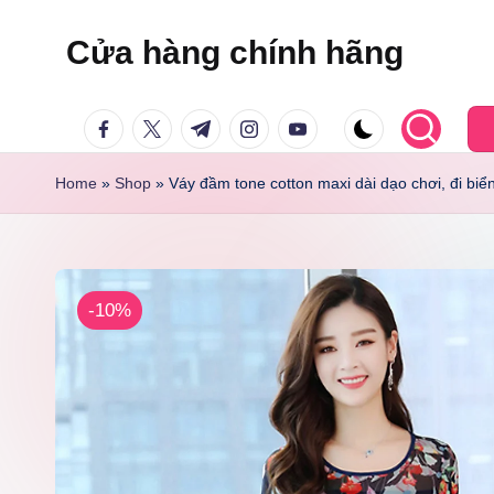
Cửa hàng chính hãng
Skip
to
facebook.com
twitter.com
t.me
instagram.com
youtube.com
content
Home
»
Shop
»
Váy đầm tone cotton maxi dài dạo chơi, đi bi
-10%