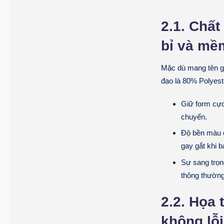
2.1. Chất
bỉ và mề
Mặc dù mang tên gọ
đạo là 80% Polyest
Giữ form cực
chuyển.
Độ bền màu c
gay gắt khi b
Sự sang trọn
thông thường
2.2. Họa 
không lỗ