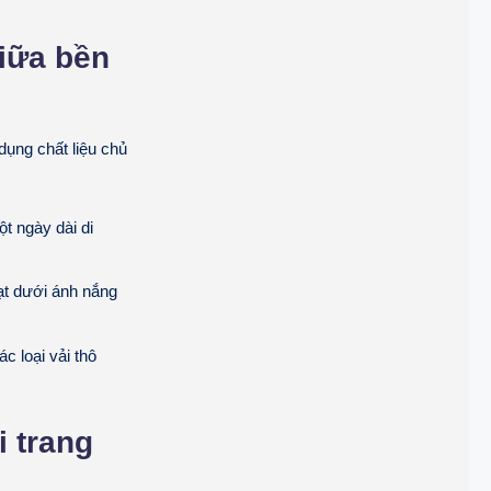
giữa bền
ụng chất liệu chủ
t ngày dài di
ạt dưới ánh nắng
c loại vải thô
i trang