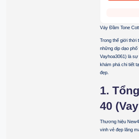
Váy Đầm Tone Cott
Trong thế giới thời
những dịp dạo phố 
Vayhoa3061) là sự k
khám phá chi tiết t
đẹp.
1. Tổn
40 (Va
Thương hiệu New4al
vinh vẻ đẹp lãng m