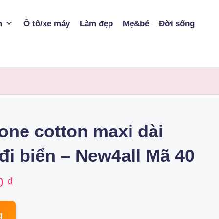
m
Ô tô/xe máy
Làm đẹp
Mẹ&bé
Đời sống
one cotton maxi dài
đi biển – New4all Mã 40
al
Current
0
₫
price
g