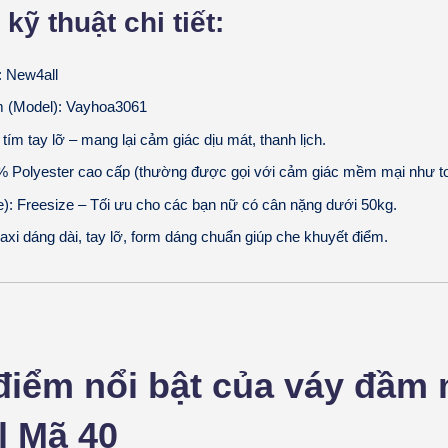
kỹ thuật chi tiết:
: New4all
 (Model): Vayhoa3061
 tím tay lỡ – mang lại cảm giác dịu mát, thanh lịch.
0% Polyester cao cấp (thường được gọi với cảm giác mềm mại như to
e): Freesize – Tối ưu cho các bạn nữ có cân nặng dưới 50kg.
axi dáng dài, tay lỡ, form dáng chuẩn giúp che khuyết điểm.
điểm nổi bật của váy đầm
l Mã 40