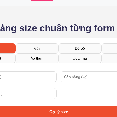
bảng size chuẩn từng form
Váy
Đồ bộ
t
Áo thun
Quần nữ
Gợi ý size