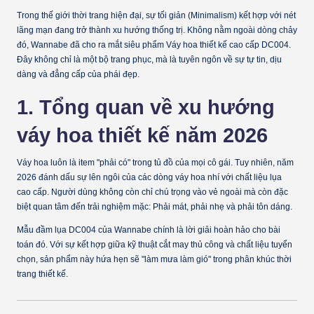
Trong thế giới thời trang hiện đại, sự tối giản (Minimalism) kết hợp với nét
lãng mạn đang trở thành xu hướng thống trị. Không nằm ngoài dòng chảy
đó,
Wannabe
đã cho ra mắt siêu phẩm
Váy hoa thiết kế cao cấp DC004
.
Đây không chỉ là một bộ trang phục, mà là tuyên ngôn về sự tự tin, dịu
dàng và đẳng cấp của phái đẹp.
1. Tổng quan về xu hướng
váy hoa thiết kế năm 2026
Váy hoa luôn là item "phải có" trong tủ đồ của mọi cô gái. Tuy nhiên, năm
2026 đánh dấu sự lên ngôi của các dòng váy hoa nhí với chất liệu lụa
cao cấp. Người dùng không còn chỉ chú trọng vào vẻ ngoài mà còn đặc
biệt quan tâm đến trải nghiệm mặc:
Phải mát, phải nhẹ và phải tôn dáng.
Mẫu đầm lụa DC004 của Wannabe chính là lời giải hoàn hảo cho bài
toán đó. Với sự kết hợp giữa kỹ thuật cắt may thủ công và chất liệu tuyển
chọn, sản phẩm này hứa hẹn sẽ "làm mưa làm gió" trong phân khúc thời
trang thiết kế.