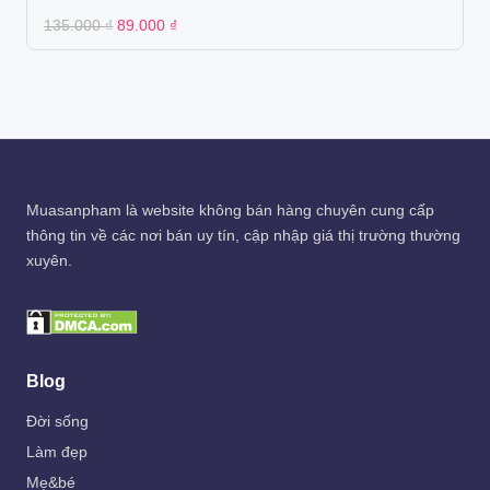
Original
Current
135.000
₫
89.000
₫
price
price
was:
is:
135.000 ₫.
89.000 ₫.
Muasanpham
là website không bán hàng chuyên cung cấp
thông tin về các nơi bán uy tín, cập nhập giá thị trường thường
xuyên.
Blog
Đời sống
Làm đẹp
Mẹ&bé