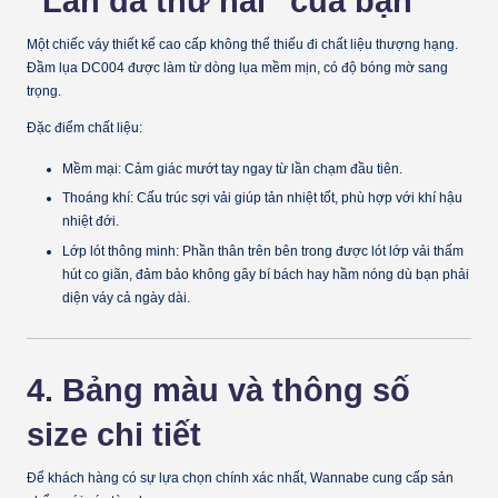
"Làn da thứ hai" của bạn
Một chiếc váy thiết kế cao cấp không thể thiếu đi chất liệu thượng hạng.
Đầm lụa DC004
được làm từ dòng lụa mềm mịn, có độ bóng mờ sang
trọng.
Đặc điểm chất liệu:
Mềm mại:
Cảm giác mướt tay ngay từ lần chạm đầu tiên.
Thoáng khí:
Cấu trúc sợi vải giúp tản nhiệt tốt, phù hợp với khí hậu
nhiệt đới.
Lớp lót thông minh:
Phần thân trên bên trong được lót lớp vải thấm
hút co giãn, đảm bảo không gây bí bách hay hầm nóng dù bạn phải
diện váy cả ngày dài.
4. Bảng màu và thông số
size chi tiết
Để khách hàng có sự lựa chọn chính xác nhất, Wannabe cung cấp sản