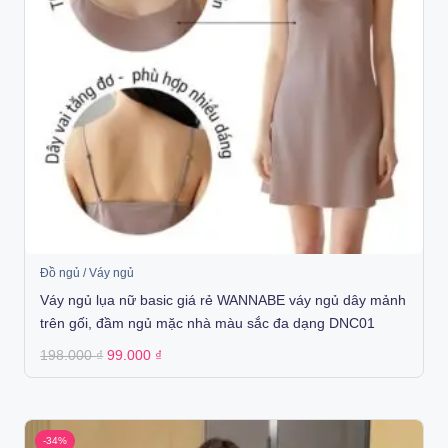
Đồ ngủ / Váy ngủ
Váy ngủ lụa nữ basic giá rẻ WANNABE váy ngủ dây mảnh
trên gối, đầm ngủ mặc nhà màu sắc đa dạng DNC01
Original
Current
198.000
₫
99.000
₫
price
price
was:
is:
198.000 ₫.
99.000 ₫.
-34%