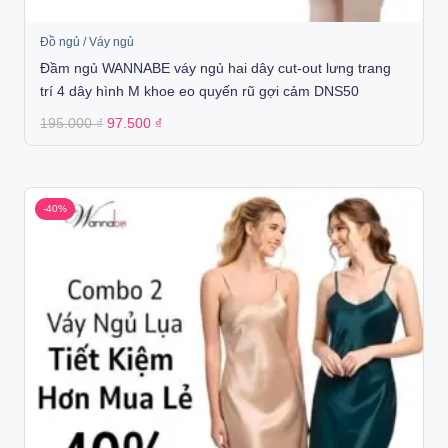
Đồ ngủ / Váy ngủ
Đầm ngủ WANNABE váy ngủ hai dây cut-out lưng trang
trí 4 dây hình M khoe eo quyến rũ gợi cảm DNS50
Original
Current
195.000
₫
97.500
₫
price
price
was:
is:
195.000 ₫.
97.500 ₫.
-40%