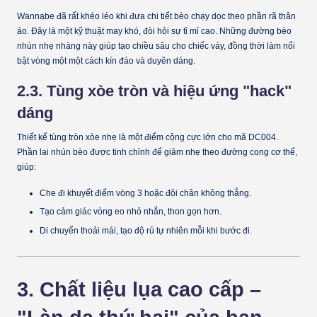
Wannabe đã rất khéo léo khi đưa chi tiết
bèo chạy dọc theo phần rã thân
áo
. Đây là một kỹ thuật may khó, đòi hỏi sự tỉ mỉ cao. Những đường bèo
nhún nhẹ nhàng này giúp tạo chiều sâu cho chiếc váy, đồng thời làm nổi
bật vòng một một cách kín đáo và duyên dáng.
2.3. Tùng xòe tròn và hiệu ứng "hack"
dáng
Thiết kế
tùng tròn xòe nhẹ
là một điểm cộng cực lớn cho mã DC004.
Phần lai nhún bèo được tinh chỉnh để giảm nhẹ theo đường cong cơ thể,
giúp:
Che đi khuyết điểm vòng 3 hoặc đôi chân không thẳng.
Tạo cảm giác vòng eo nhỏ nhắn, thon gọn hơn.
Di chuyển thoải mái, tạo độ rủ tự nhiên mỗi khi bước đi.
3. Chất liệu lụa cao cấp –