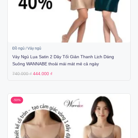
Đồ ngủ / Váy ngủ
Váy Ngủ Lụa Satin 2 Dây Tối Giản Thanh Lịch Dáng
Suông WANNABE thoải mái mát mẻ cả ngày
Original
Current
740.000
₫
444.000
₫
price
price
was:
is:
740.000 ₫.
444.000 ₫.
-50%