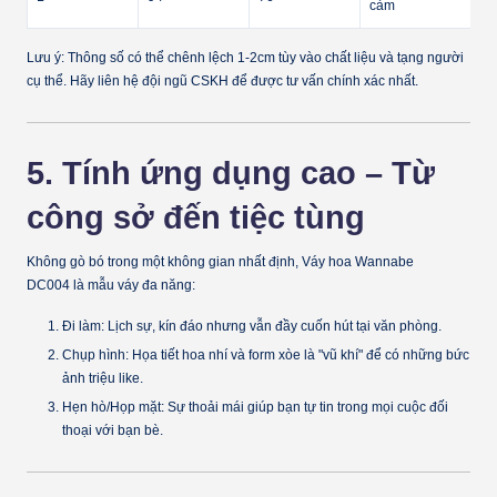
cảm
Lưu ý: Thông số có thể chênh lệch 1-2cm tùy vào chất liệu và tạng người
cụ thể. Hãy liên hệ đội ngũ CSKH để được tư vấn chính xác nhất.
5. Tính ứng dụng cao – Từ
công sở đến tiệc tùng
Không gò bó trong một không gian nhất định,
Váy hoa Wannabe
DC004
là mẫu váy đa năng:
Đi làm:
Lịch sự, kín đáo nhưng vẫn đầy cuốn hút tại văn phòng.
Chụp hình:
Họa tiết hoa nhí và form xòe là "vũ khí" để có những bức
ảnh triệu like.
Hẹn hò/Họp mặt:
Sự thoải mái giúp bạn tự tin trong mọi cuộc đối
thoại với bạn bè.