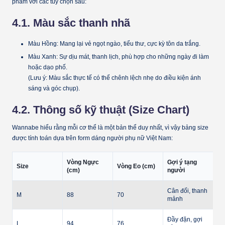
phẩm với các tùy chọn sau:
4.1. Màu sắc thanh nhã
Màu Hồng:
Mang lại vẻ ngọt ngào, tiểu thư, cực kỳ tôn da trắng.
Màu Xanh:
Sự dịu mát, thanh lịch, phù hợp cho những ngày đi làm
hoặc dạo phố.
(Lưu ý: Màu sắc thực tế có thể chênh lệch nhẹ do điều kiện ánh
sáng và góc chụp).
4.2. Thông số kỹ thuật (Size Chart)
Wannabe hiểu rằng mỗi cơ thể là một bản thể duy nhất, vì vậy bảng size
được tính toán dựa trên form dáng người phụ nữ Việt Nam:
Vòng Ngực
Gợi ý tạng
Size
Vòng Eo (cm)
(cm)
người
Cân đối, thanh
M
88
70
mảnh
Đầy đặn, gợi
L
94
76