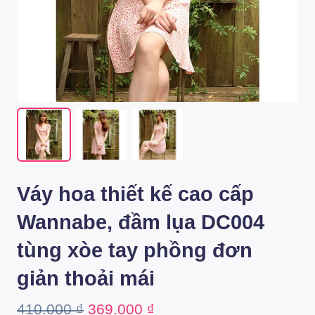
Váy hoa thiết kế cao cấp
Wannabe, đầm lụa DC004
tùng xòe tay phồng đơn
giản thoải mái
Original
Current
410.000
₫
369.000
₫