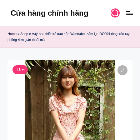
Cửa hàng chính hãng
Skip
to
content
Home
»
Shop
»
Váy hoa thiết kế cao cấp Wannabe, đầm lụa DC004 tùng xòe tay
phồng đơn giản thoải mái
-10%