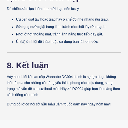
Để chiếc đầm lụa luôn như mới, bạn nên lưu ý:
Ưu tiên giặt tay hoặc giặt máy ở chế độ nhẹ nhàng (túi giặt).
Sử dụng nước giặt trung tính, tránh các chất tẩy rửa mạnh.
Phơi ở nơi thoáng mát, tránh ánh nắng trực tiếp gay gắt.
Ủi (là) ở nhiệt độ thấp hoặc sử dụng bàn là hơi nước.
8. Kết luận
Váy hoa thiết kế cao cấp Wannabe DC004
chính là sự lựa chọn không
thể bỏ qua cho những cô nàng yêu thích phong cách dịu dàng, sang
trọng mà vẫn đề cao sự thoải mái. Hãy để DC004 giúp bạn tỏa sáng theo
cách riêng của mình.
Đừng bỏ lỡ cơ hội sở hữu mẫu đầm "quốc dân" này ngay hôm nay!