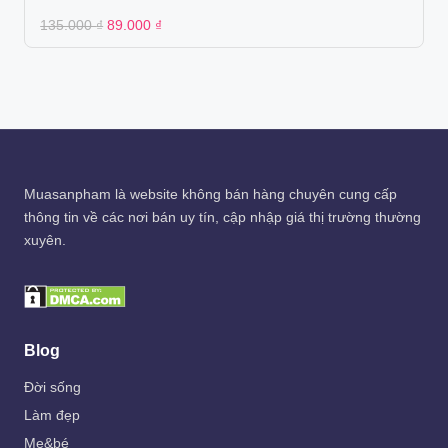
Original
Current
135.000
₫
89.000
₫
price
price
was:
is:
135.000 ₫.
89.000 ₫.
Muasanpham
là website không bán hàng chuyên cung cấp
thông tin về các nơi bán uy tín, cập nhập giá thị trường thường
xuyên.
Blog
Đời sống
Làm đẹp
Mẹ&bé