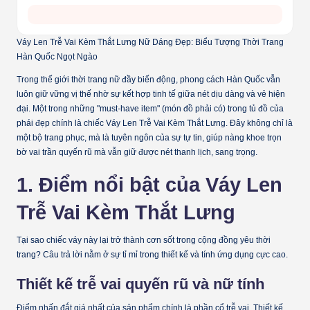
Váy Len Trễ Vai Kèm Thắt Lưng Nữ Dáng Đẹp: Biểu Tượng Thời Trang
Hàn Quốc Ngọt Ngào
Trong thế giới thời trang nữ đầy biến động, phong cách Hàn Quốc vẫn
luôn giữ vững vị thế nhờ sự kết hợp tinh tế giữa nét dịu dàng và vẻ hiện
đại. Một trong những "must-have item" (món đồ phải có) trong tủ đồ của
phái đẹp chính là chiếc
Váy Len Trễ Vai Kèm Thắt Lưng
. Đây không chỉ là
một bộ trang phục, mà là tuyên ngôn của sự tự tin, giúp nàng khoe trọn
bờ vai trần quyến rũ mà vẫn giữ được nét thanh lịch, sang trọng.
1. Điểm nổi bật của Váy Len
Trễ Vai Kèm Thắt Lưng
Tại sao chiếc váy này lại trở thành cơn sốt trong cộng đồng yêu thời
trang? Câu trả lời nằm ở sự tỉ mỉ trong thiết kế và tính ứng dụng cực cao.
Thiết kế trễ vai quyến rũ và nữ tính
Điểm nhấn đắt giá nhất của sản phẩm chính là phần cổ trễ vai. Thiết kế