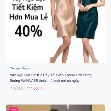
Đồ ngủ / Váy ngủ
Váy Ngủ Lụa Satin 2 Dây Tối Giản Thanh Lịch Dáng
Suông WANNABE thoải mái mát mẻ cả ngày
Original
Current
740.000
₫
444.000
₫
price
price
was:
is:
740.000 ₫.
444.000 ₫.
-34%