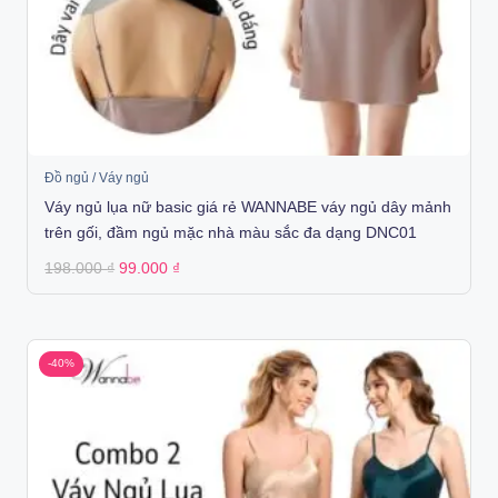
Đồ ngủ / Váy ngủ
Váy ngủ lụa nữ basic giá rẻ WANNABE váy ngủ dây mảnh
trên gối, đầm ngủ mặc nhà màu sắc đa dạng DNC01
Original
Current
198.000
₫
99.000
₫
price
price
was:
is:
198.000 ₫.
99.000 ₫.
-40%