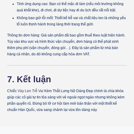
Tính ứng dụng cao:
Bạn có thể mặc đi làm (nếu môi trường không
quá khắt khe), đi chơi, đi dự tiệc hay đi du lịch đều rất nổi bật.
Không bao giờ lỗi mốt:
Thiết kế trễ vai và chất liệu len là những yếu
tố luôn thịnh hành trong làng thời trang thế giới.
Thông tin đơn hàng:
Giá sản phẩm đã bao gồm thuế theo luật hiện hành.
Tùy vào khu vực và hình thức vận chuyển, đơn hàng có thể phát sinh
thêm phụ phí (vận chuyển, đóng gói…). Đây là sản phẩm từ nhà bán
hàng cá nhân, do đó không cung cấp hóa đơn VAT.
7. Kết luận
Chiếc
Váy Len Trễ Vai
Kèm Thắt Lưng Nữ Dáng Đẹp
chính là chìa khóa
giúp các cô gái tự tin tỏa sáng với vẻ ngoài ngọt ngào nhưng không kém
phần quyến rũ. Đừng bỏ lỡ cơ hội làm mới bản thân với một thiết kế
chuẩn Hàn Quốc, vừa sang chảnh lại vừa tôn dáng này.