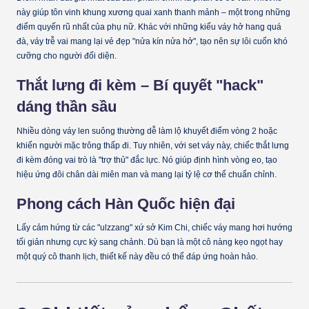
này giúp tôn vinh khung xương quai xanh thanh mảnh – một trong những
điểm quyến rũ nhất của phụ nữ. Khác với những kiểu váy hở hang quá
đà, váy trễ vai mang lại vẻ đẹp "nửa kín nửa hở", tạo nên sự lôi cuốn khó
cưỡng cho người đối diện.
Thắt lưng đi kèm – Bí quyết "hack"
dáng thần sầu
Nhiều dòng váy len suông thường dễ làm lộ khuyết điểm vòng 2 hoặc
khiến người mặc trông thấp đi. Tuy nhiên, với set váy này, chiếc thắt lưng
đi kèm đóng vai trò là "trợ thủ" đắc lực. Nó giúp định hình vòng eo, tạo
hiệu ứng đôi chân dài miên man và mang lại tỷ lệ cơ thể chuẩn chỉnh.
Phong cách Hàn Quốc hiện đại
Lấy cảm hứng từ các "ulzzang" xứ sở Kim Chi, chiếc váy mang hơi hướng
tối giản nhưng cực kỳ sang chảnh. Dù bạn là một cô nàng kẹo ngọt hay
một quý cô thanh lịch, thiết kế này đều có thể đáp ứng hoàn hảo.