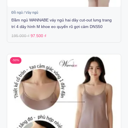
Đồ ngủ / Váy ngủ
Đầm ngủ WANNABE váy ngủ hai dây cut-out lưng trang
trí 4 dây hình M khoe eo quyến rũ gợi cảm DNS50
Original
Current
195.000
₫
97.500
₫
price
price
was:
is:
195.000 ₫.
97.500 ₫.
-50%