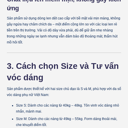
ứng
Sản phẩm sử dụng dòng len dệt cao cấp với bề mặt vải mịn màng, không
gây ngứa hay châm chích da – một điểm cộng lớn so với các loại len rẻ
tiền trên thị trường. Vải có độ dày vừa phải, đủ để giữ ấm nhẹ nhàng
trong những ngày se lạnh nhưng vẫn đảm bảo độ thoáng mát, thấm hút
mồ hôi tốt.
3. Cách chọn Size và Tư vấn
vóc dáng
Sản phẩm được thiết kế với hai size chủ đạo là
S và M
, phù hợp với đa số
vóc dáng phụ nữ Việt Nam:
Size S:
Dành cho các nàng từ 40kg – 48kg. Tôn vinh vóc dáng nhỏ
nhắn, mảnh mai.
Size M:
Dành cho các nàng từ 49kg – 55kg. Form dáng thoải mái,
che khuyết điểm tốt.