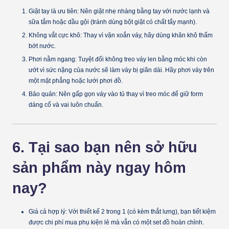
Giặt tay là ưu tiên:
Nên giặt nhẹ nhàng bằng tay với nước lạnh và
sữa tắm hoặc dầu gội (tránh dùng bột giặt có chất tẩy mạnh).
Không vắt cực khô:
Thay vì vặn xoắn váy, hãy dùng khăn khô thấm
bớt nước.
Phơi nằm ngang:
Tuyệt đối không treo váy len bằng móc khi còn
ướt vì sức nặng của nước sẽ làm váy bị giãn dài. Hãy phơi váy trên
một mặt phẳng hoặc lưới phơi đồ.
Bảo quản:
Nên gấp gọn váy vào tủ thay vì treo móc để giữ form
dáng cổ và vai luôn chuẩn.
6. Tại sao bạn nên sở hữu
sản phẩm này ngay hôm
nay?
Giá cả hợp lý:
Với thiết kế 2 trong 1 (có kèm thắt lưng), bạn tiết kiệm
được chi phí mua phụ kiện lẻ mà vẫn có một set đồ hoàn chỉnh.