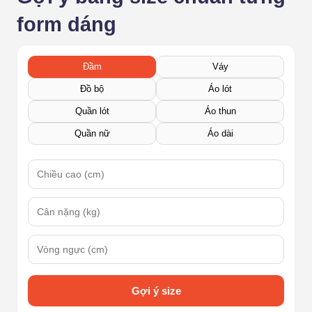
form dáng
Đầm
Váy
Đồ bộ
Áo lót
Quần lót
Áo thun
Quần nữ
Áo dài
Gợi ý size