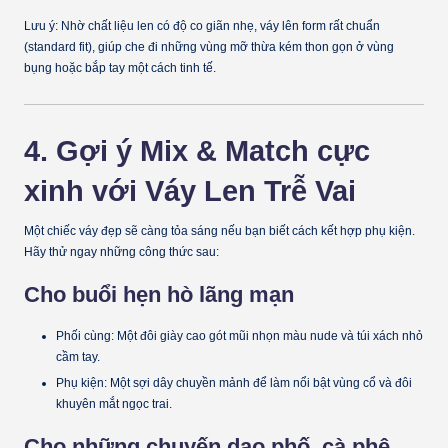
Lưu ý:
Nhờ chất liệu len có độ co giãn nhẹ, váy lên form rất chuẩn
(standard fit), giúp che đi những vùng mỡ thừa kém thon gọn ở vùng
bụng hoặc bắp tay một cách tinh tế.
4. Gợi ý Mix & Match cực
xinh với Váy Len Trễ Vai
Một chiếc váy đẹp sẽ càng tỏa sáng nếu bạn biết cách kết hợp phụ kiện.
Hãy thử ngay những công thức sau:
Cho buổi hẹn hò lãng mạn
Phối cùng:
Một đôi giày cao gót mũi nhọn màu nude và túi xách nhỏ
cầm tay.
Phụ kiện:
Một sợi dây chuyền mảnh để làm nổi bật vùng cổ và đôi
khuyên mắt ngọc trai.
Cho những chuyến dạo phố, cà phê