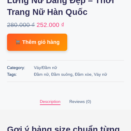
Lưng Nữ Dáng Đẹp – Thời
Trang Nữ Hàn Quốc
Original
Current
280.000
₫
252.000
₫
price
price
Thêm giỏ hàng
was:
is:
280.000 ₫.
252.000 ₫.
Category:
Váy/Đầm nữ
Tags:
Đầm nữ
,
Đầm suông
,
Đầm xòe
,
Váy nữ
Description
Reviews (0)
Gợi ý bảng size chuẩn từng