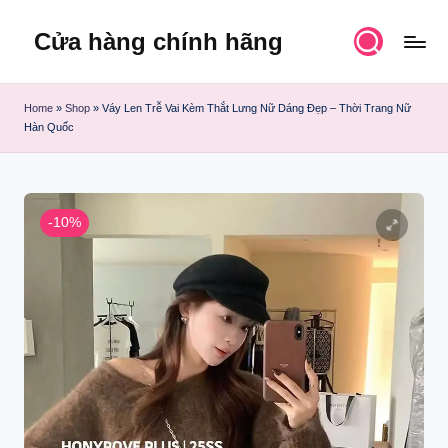
Cửa hàng chính hãng
Skip
to
content
Home
»
Shop
»
Váy Len Trễ Vai Kèm Thắt Lưng Nữ Dáng Đẹp – Thời Trang Nữ
Hàn Quốc
-10%