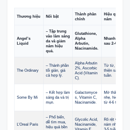
Thành phần
Hiệu quả mờ
Thương hiệu
Nổi bật
chính
nám
– Tập trung
Glutathione,
vào làm sáng
Angel’s
Alpha
Nhanh, rõ rệt
da và giảm
Liquid
Arbutin,
sau 2-4 tuần.
nám hiệu
Niacinamide.
quả.
Alpha Arbutin
– Thành phần
Từ từ, cải
2%, Ascorbic
The Ordinary
tối giản, giá
thiện sau 4-8
Acid (Vitamin
cả hợp lý.
tuần.
C).
– Kết hợp làm
Galactomyce
Mờ thâm nám
Some By Mi
sáng da và trị
s, Vitamin C,
nhẹ, hiệu quả
mụn.
Niacinamide.
từ 4-6 tuần.
– Phổ biến,
Glycolic Acid,
Rõ rệt với
dễ tìm mua,
L’Oreal Paris
Niacinamide,
nám nhẹ, từ
hiệu quả bền
Vitamin E.
3-5 tuần.