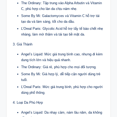
The Ordinary: Tập trung vào Alpha Arbutin và Vitamin
C, phù hợp cho làn da chịu nám nhẹ.
Some By Mi: Galactomyces và Vitamin C hỗ trợ tái
tạo da và làm sáng, tốt cho da dầu.
L’Oreal Paris: Glycolic Acid hỗ trợ tẩy tế bào chết nhẹ
nhàng, làm mờ thâm và tái tạo bề mặt da.
3. Giá Thành
Angel’s Liquid: Mức giá trung bình cao, nhưng đi kèm
dung tích lớn và hiệu quả nhanh.
The Ordinary: Giá rẻ, phù hợp cho mọi đối tượng.
Some By Mi: Giá hợp lý, dễ tiếp cận người dùng trẻ
tuổi.
L’Oreal Paris: Mức giá trung bình, phù hợp cho người
dùng phổ thông.
4. Loại Da Phù Hợp
Angel’s Liquid: Da nhạy cảm, nám lâu năm, da không