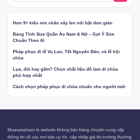
Hơn 9+ kiểu mix chân váy len nổi bật đơn giản
Bảng Tính Size Quần Áo Nam & Nữ – Gợi Ý Size
Chuẩn Theo AI
Pháp phục đi lễ Vu Lan, Tết Nguyên Đán, và lễ hội
chùa
Lụa, đũi hay gấm? Chọn chất liệu đồ lam đi chùa
phù hợp nhất
Cách chọn pháp phục đi chùa chuẩn cho người mới
Muasanpham
là website không bán hàng chuyên cung cấp
thông tin về các nơi bán uy tín, cập nhập giá thị trường thường