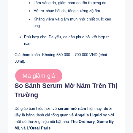
Làm sáng da, giảm nám do tổn thương da.
Hỗ trợ phục hồi da, tăng cường độ ẩm.
Kháng viêm và giảm mụn nhờ chiết xuất keo
ong.
Phù hợp cho: Da yếu, da cần phục hồi kết hợp trị
nám.
Giá tham khảo: Khoảng 550.000 – 700.000 VND (chai
30ml).
Mã giảm giá
So Sánh Serum Mờ Nám Trên Thị
Trường
Để giúp bạn hiểu hơn về
serum mờ nám
hiện nay, dưới
đây là bảng đánh giá tổng quan về
Angel’s Liquid
so với
một số thương hiệu nổi bật như
The Ordinary
,
Some By
Mi
, và
L’Oreal Paris
.