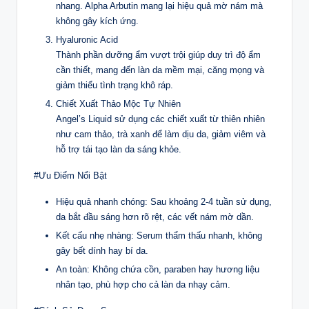
nhang. Alpha Arbutin mang lại hiệu quả mờ nám mà
không gây kích ứng.
Hyaluronic Acid
Thành phần dưỡng ẩm vượt trội giúp duy trì độ ẩm
cần thiết, mang đến làn da mềm mại, căng mọng và
giảm thiểu tình trạng khô ráp.
Chiết Xuất Thảo Mộc Tự Nhiên
Angel’s Liquid sử dụng các chiết xuất từ thiên nhiên
như cam thảo, trà xanh để làm dịu da, giảm viêm và
hỗ trợ tái tạo làn da sáng khỏe.
#Ưu Điểm Nổi Bật
Hiệu quả nhanh chóng: Sau khoảng 2-4 tuần sử dụng,
da bắt đầu sáng hơn rõ rệt, các vết nám mờ dần.
Kết cấu nhẹ nhàng: Serum thẩm thấu nhanh, không
gây bết dính hay bí da.
An toàn: Không chứa cồn, paraben hay hương liệu
nhân tạo, phù hợp cho cả làn da nhạy cảm.